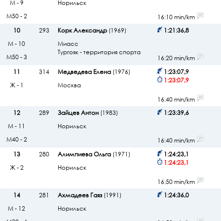
М - 9
Норильск
М50 - 2
16:10 min/km
10
293
Корк Александр
(1969)
1:21:36,8
М - 10
Миасс
Тургояк - территория спорта
М50 - 3
16:20 min/km
11
314
Медведева Елена
(1976)
1:23:07,9
1:23:07,9
Ж - 1
Москва
16:40 min/km
12
289
Зайцев Антон
(1983)
1:23:39,6
М - 11
Норильск
М40 - 2
16:40 min/km
13
280
Алимпиева Ольга
(1971)
1:24:23,1
1:24:23,1
Ж - 2
Норильск
16:50 min/km
14
281
Ахмадеев Гаяз
(1991)
1:24:36,0
М - 12
Норильск