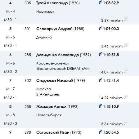
4
305
Тугай Александр
(1970)
1:08:32,9
М - 4
Норильск
М50 - 1
13:39 min/km
5
301
Слесарчук Андрей
(1988)
1:09:00,0
М - 5
Дудинка
М30 - 1
13:46 min/km
6
285
Давиденко Александр
(1989)
1:10:51,8
М - 6
Краснознаменск
@safonovcoach DREAMTEAM
М30 - 2
14:07 min/km
7
302
Стадников Николай
(1979)
1:12:41,4
М - 7
Москва
STARейшины
М40 - 1
14:29 min/km
8
288
Жильцов Артем
(1993)
1:18:10,9
М - 8
Новосибирск
М30 - 3
15:34 min/km
9
298
Островский Иван
(1973)
1:20:54,5