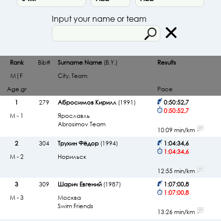
Input your name or team
Rank
Bib#
Surname Name
(B.Y.)
Results
M|F
City, Team
Age.gr
Pace
1
279
Абросимов Кирилл
(1991)
0:50:52,7
0:50:52,7
М - 1
Ярославль
Abrosimov Team
10:09 min/km
2
304
Трухин Фёдор
(1994)
1:04:34,6
1:04:34,6
М - 2
Норильск
12:55 min/km
3
309
Шарич Евгений
(1987)
1:07:00,8
1:07:00,8
М - 3
Москва
Swim Friends
13:26 min/km