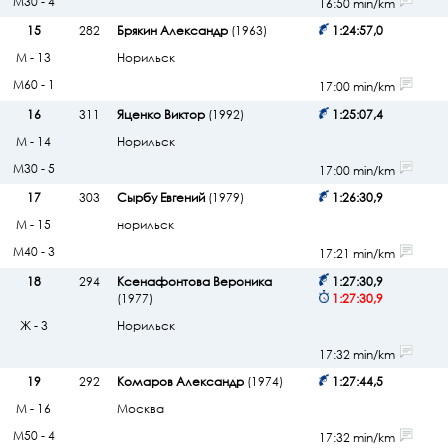
М30 - 4
16:50 min/km
15
282
Брякин Александр
(1963)
1:24:57,0
М - 13
Норильск
М60 - 1
17:00 min/km
16
311
Яценко Виктор
(1992)
1:25:07,4
М - 14
Норильск
М30 - 5
17:00 min/km
17
303
Сырбу Евгений
(1979)
1:26:30,9
М - 15
норильск
М40 - 3
17:21 min/km
18
294
Ксенафонтова Вероника
1:27:30,9
(1977)
1:27:30,9
Ж - 3
Норильск
17:32 min/km
19
292
Комаров Александр
(1974)
1:27:44,5
М - 16
Москва
М50 - 4
17:32 min/km