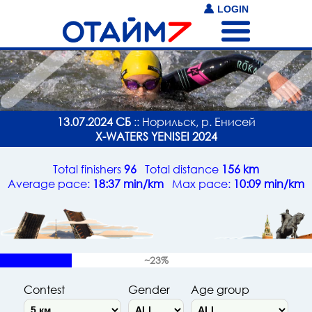
LOGIN
13.07.2024 СБ
:: Норильск, р. Енисей
X-WATERS YENISEI 2024
Total finishers
96
Total distance
156 km
Average pace:
18:37 min/km
Max pace:
10:09 min/km
~23%
Contest
Gender
Age group