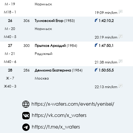
М - 19
Норильск
М18 - 1
19:09 min/km
26
306
Тулновский Егор
(1983)
1:42:10,2
М - 20
Норильск
М40 - 5
20:19 min/km
27
300
Прытков Аркадий
(1984)
1:47:50,1
М - 21
Радужный
М40 - 6
21:38 min/km
28
286
Демкина Екатерина
(1984)
1:50:55,5
Ж - 7
Москва
Ж40 - 3
22:13 min/km
https://x-waters.com/events/yenisei/
https://vk.com/x_waters
https://t.me/x_waters