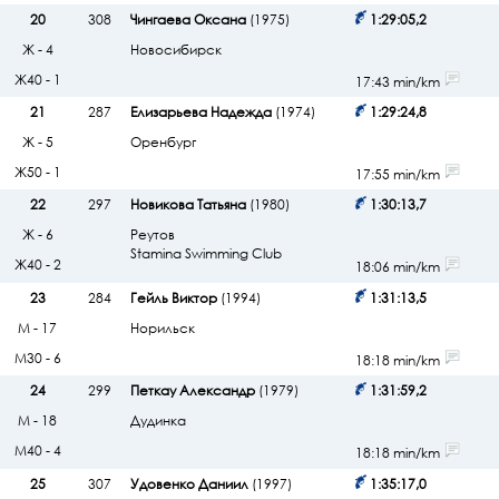
20
308
Чингаева Оксана
(1975)
1:29:05,2
Ж - 4
Новосибирск
Ж40 - 1
17:43 min/km
21
287
Елизарьева Надежда
(1974)
1:29:24,8
Ж - 5
Оренбург
Ж50 - 1
17:55 min/km
22
297
Новикова Татьяна
(1980)
1:30:13,7
Ж - 6
Реутов
Stamina Swimming Club
Ж40 - 2
18:06 min/km
23
284
Гейль Виктор
(1994)
1:31:13,5
М - 17
Норильск
М30 - 6
18:18 min/km
24
299
Петкау Александр
(1979)
1:31:59,2
М - 18
Дудинка
М40 - 4
18:18 min/km
25
307
Удовенко Даниил
(1997)
1:35:17,0