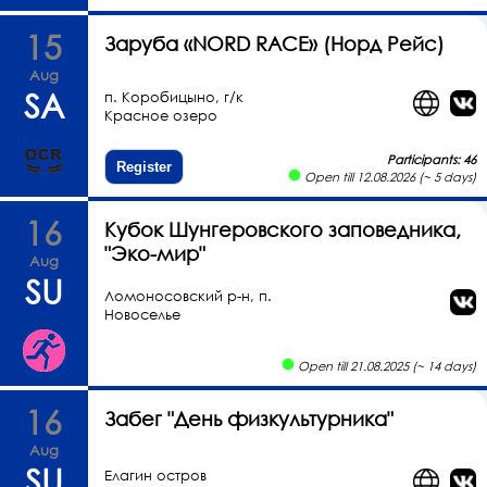
15
Заруба «NORD RACE» (Норд Рейс)
Aug
SA
п. Коробицыно, г/к
Красное озеро
Participants: 46
Register
Open till 12.08.2026 (~ 5 days)
16
Кубок Шунгеровского заповедника,
"Эко-мир"
Aug
SU
Ломоносовский р-н, п.
Новоселье
Open till 21.08.2025 (~ 14 days)
16
Забег "День физкультурника"
Aug
SU
Елагин остров