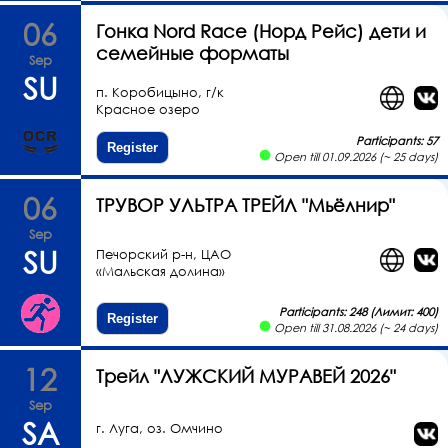
06
Гонка Nord Race (Норд Рейс) дети и
семейные форматы
Sep
SU
п. Коробицыно, г/к
Красное озеро
Participants: 57
Register
Open till 01.09.2026 (~ 25 days)
06
ТРУВОР УЛЬТРА ТРЕЙЛ "Мьёлнир"
Sep
SU
Печорский р-н, ЦАО
«Мальская долина»
Participants: 248 (Лимит: 400)
Register
Open till 31.08.2026 (~ 24 days)
12
Трейл "ЛУЖСКИЙ МУРАВЕЙ 2026"
Sep
SA
г. Луга, оз. Омчино