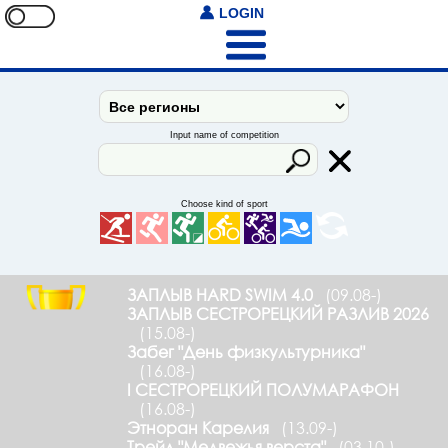
LOGIN
Input name of competition
Choose kind of sport
ЗАПЛЫВ HARD SWIM 4.0
(09.08-)
ЗАПЛЫВ СЕСТРОРЕЦКИЙ РАЗЛИВ 2026
(15.08-)
Забег "День физкультурника"
(16.08-)
I СЕСТРОРЕЦКИЙ ПОЛУМАРАФОН
(16.08-)
Этноран Карелия
(13.09-)
Трейл "Медвежья верста"
(03.10-)