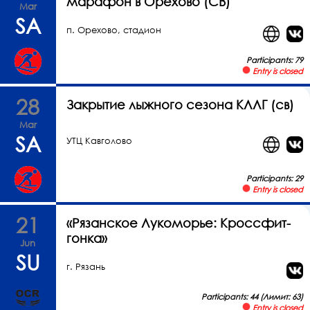
марафон в Орехово (СВ)
Mar
SA
п. Орехово, стадион
Participants: 79
Entry is closed
28
Закрытие лыжного сезона КЛЛГ (св)
Mar
SA
УТЦ Кавголово
Participants: 29
Entry is closed
21
«Рязанское Лукоморье: Кроссфит-
гонка»
Jun
SU
г. Рязань
Participants: 44 (Лимит: 63)
Entry is closed