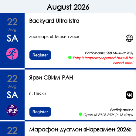
August 2026
22
Backyard Ultra Istra
Aug
SA
лесопарк «Шишкин лес»
Participants: 208 (Лимит: 235)
Register
Entry is temporary opened but will be
closed soon!
22
Ярви СВИМ-РАН
Aug
SA
п. Пески
Participants: 6
Register
Open till 20.08.2026 (~ 13 days)
22
Марафон-дуатлон «НарваМен-2026»