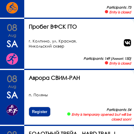
Participants: 73
Entry is closed
08
Пробег ВФСК ГТО
Aug
SA
г. Колпино, ул. Красная,
Никольский сквер
Participants: 149 (Лимит: 150)
Entry is closed
08
Аврора СВИМ-РАН
Aug
SA
п. Поляны
Participants: 54
Register
Entry is temporary opened but will be
closed soon!
БОЛОТНЫЙ ТРЕЙЛ - HARD TRAIL |