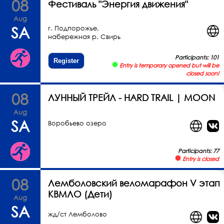
08
Фестиваль "Энергия движения"
Aug
SA
г. Подпорожье,
набережная р. Свирь
Participants: 101
Register
Entry is temporary opened but will be
closed soon!
08
ЛУННЫЙ ТРЕЙЛ - HARD TRAIL | MOON
Aug
SA
Воробьево озеро
Participants: 77
Entry is closed
08
Лемболовский веломарафон V этап
КВМЛО (Дети)
Aug
SA
жд/ст Лемболово