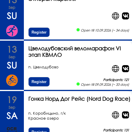
Sep
SU
Open till 10.09.2026 (~ 34 days)
Register
13
Цвелодубовский веломарафон VI
этап КВМЛО
Sep
SU
п. Цвелодубово
Participants: 121
Register
Open till 09.09.2026 (~ 33 days)
19
Гонка Норд Дог Рейс (Nord Dog Race)
Sep
SA
п. Коробицыно, г/к
Красное озеро
Participants: 131