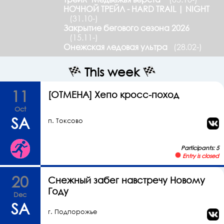
НОЧНОЙ ТРЕЙЛ - HARD TRAIL | NIGHT
(31.10-)
Закрытие бегового сезона 2026
(15.11-)
Онежская ледовая ультра
(28.02-)
This week
11
[ОТМЕНА] Хепо кросс-поход
Oct
SA
п. Токсово
Participants: 5
Entry is closed
20
Снежный забег навстречу Новому
Году
Dec
SA
г. Подпорожье