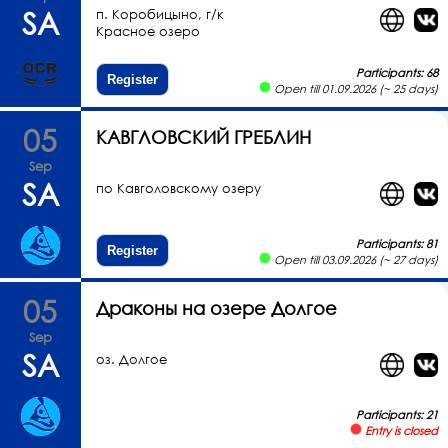
SA
п. Коробицыно, г/к
Красное озеро
Participants: 68
Register
Open till 01.09.2026 (~ 25 days)
05
КАВГЛОВСКИЙ ГРЕБЛИН
Sep
SA
по Кавголовскому озеру
Participants: 81
Register
Open till 03.09.2026 (~ 27 days)
05
Драконы на озере Долгое
Sep
SA
оз. Долгое
Participants: 21
Entry is closed