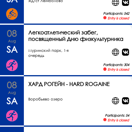
жд/ст Лемболово
Participants: 542
Entry is closed
08
Легкоатлетический забег,
посвященный Дню физкультурника
Aug
SA
Муринский парк, 1-я
очередь
Participants: 304
Entry is closed
08
ХАРД РОГЕЙН - HARD ROGAINE
Aug
SA
Воробьево озеро
Participants: 54
Entry is closed