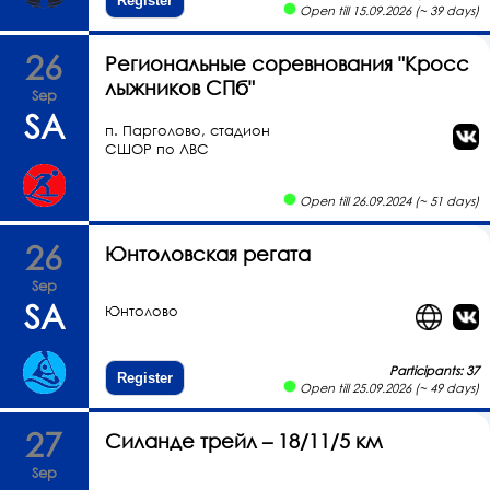
Register
Open till 15.09.2026 (~ 39 days)
26
Региональные соревнования "Кросс
лыжников СПб"
Sep
SA
п. Парголово, стадион
СШОР по ЛВС
Open till 26.09.2024 (~ 51 days)
26
Юнтоловская регата
Sep
SA
Юнтолово
Participants: 37
Register
Open till 25.09.2026 (~ 49 days)
27
Силанде трейл – 18/11/5 км
Sep