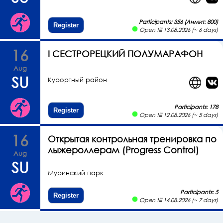
Participants: 356 (Лимит: 800)
Register
Open till 13.08.2026 (~ 6 days)
16
I СЕСТРОРЕЦКИЙ ПОЛУМАРАФОН
Aug
SU
Курортный район
Participants: 178
Register
Open till 12.08.2026 (~ 5 days)
16
Открытая контрольная тренировка по
лыжероллерам (Progress Control)
Aug
SU
Муринский парк
Participants: 5
Register
Open till 14.08.2026 (~ 7 days)