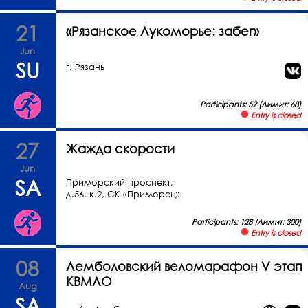
21
«Рязанское Лукоморье: забег»
Jun
SU
г. Рязань
Participants: 52 (Лимит: 68)
Entry is closed
27
Жажда скорости
Jun
SA
Приморский проспект,
д.56, к.2, СК «Приморец»
Participants: 128 (Лимит: 300)
Entry is closed
08
Лемболовский веломарафон V этап
КВМЛО
Aug
SA