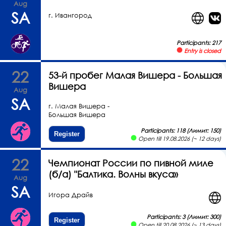
Aug
SA
г. Ивангород
Participants: 217
Entry is closed
22
53-й пробег Малая Вишера - Большая
Вишера
Aug
SA
г. Малая Вишера -
Большая Вишера
Participants: 118 (Лимит: 150)
Register
Open till 19.08.2026 (~ 12 days)
22
Чемпионат России по пивной миле
(б/а) "Балтика. Волны вкуса»
Aug
SA
Игора Драйв
Participants: 3 (Лимит: 300)
Register
Open till 20.08.2026 (~ 13 days)