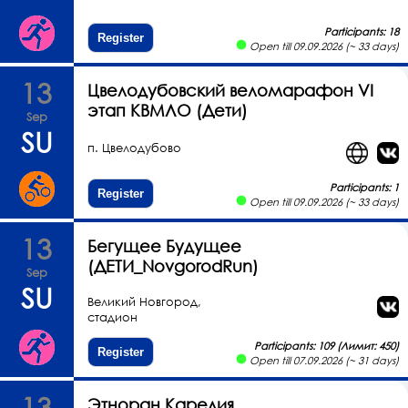
Participants: 18
Register
Open till 09.09.2026 (~ 33 days)
13
Цвелодубовский веломарафон VI
этап КВМЛО (Дети)
Sep
SU
п. Цвелодубово
Participants: 1
Register
Open till 09.09.2026 (~ 33 days)
13
Бегущее Будущее
(ДЕТИ_NovgorodRun)
Sep
SU
Великий Новгород,
стадион
Participants: 109 (Лимит: 450)
Register
Open till 07.09.2026 (~ 31 days)
13
Этноран Карелия