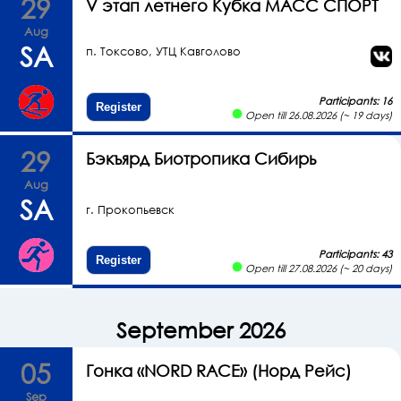
29
V этап летнего Кубка МАСС СПОРТ
Aug
SA
п. Токсово, УТЦ Кавголово
Participants: 16
Register
Open till 26.08.2026 (~ 19 days)
29
Бэкъярд Биотропика Сибирь
Aug
SA
г. Прокопьевск
Participants: 43
Register
Open till 27.08.2026 (~ 20 days)
September 2026
05
Гонка «NORD RACE» (Норд Рейс)
Sep