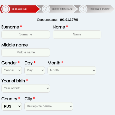
Соревнования:
(01.01.1970)
Surname
*
Name
*
Middle name
Gender
*
Day
*
Month
*
Year of birth
*
Country
*
City
*