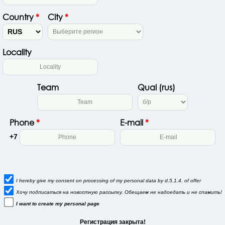
Country
*
City
*
Locality
Team
Qual (rus)
Phone
*
E-mail
*
+7
I hereby give my consent on processing of my personal data by d.5.1.4. of
offer
Хочу подписаться на новостную рассылку. Обещаем не надоедать и не спамить!
I want to create my personal page
Регистрация закрыта!