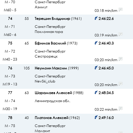
М - 70
Санкт-Петербург
Азимут
М60 - 5
03:18 min/km
74
55
Терешин Владимир
(1961)
2:46:22.6
М - 71
Санкт-Петербург
Поклонная гора
М60 - 6
03:19 min/km
75
65
Ефимов Василий
(1973)
2:46:40.3
М - 72
Санкт-Петербург
Сестрорецк
М40 - 23
03:20 min/km
76
105
Неумоин Максим
(1999)
2:46:45.0
М - 73
Санкт-Петербург
NevSki_club
М19 - 13
03:20 min/km
77
63
Шарамаев Алексей
(1988)
2:48:34.5
М - 74
Ленинградская обл.
М30 - 19
03:22 min/km
78
40
Платонов Алексей
(1962)
2:49:16.0
М - 75
Санкт-Петербург
Малахит