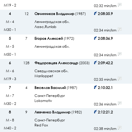
М19 - 2
02:32 min/km
4
12
Овчинников Владимир
(1987)
2:08:35.9
М - 4
Ленинградская обл.
Лаэс,Runlab
М30 - 1
02:34 min/km
5
7
Егоров Алексей
(1972)
2:08:36.9
М - 5
Ленинградская обл.
М50 - 1
02:34 min/km
6
128
Федоровцев Александр
(2003)
2:09:42.2
М - 6
Свердловская обл.
Mariloppet
М19 - 3
02:35 min/km
7
4
Веселов Василий
(1987)
2:10:32.1
М - 7
Санкт-Петербург
Lokomotiv
М30 - 2
02:36 min/km
8
9
Левченко Владимир
(1982)
2:12:21.2
М - 8
Санкт-Петербург
Red Fox
М40 - 2
02:38 min/km