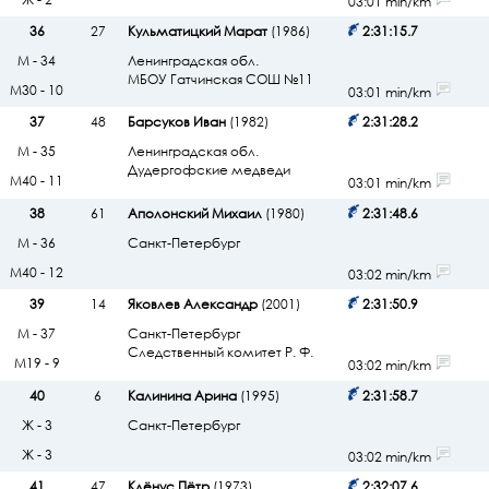
03:01 min/km
36
27
Кульматицкий Марат
(1986)
2:31:15.7
М - 34
Ленинградская обл.
МБОУ Гатчинская СОШ №11
М30 - 10
03:01 min/km
37
48
Барсуков Иван
(1982)
2:31:28.2
М - 35
Ленинградская обл.
Дудергофские медведи
М40 - 11
03:01 min/km
38
61
Аполонский Михаил
(1980)
2:31:48.6
М - 36
Санкт-Петербург
М40 - 12
03:02 min/km
39
14
Яковлев Александр
(2001)
2:31:50.9
М - 37
Санкт-Петербург
Следственный комитет Р. Ф.
М19 - 9
03:02 min/km
40
6
Калинина Арина
(1995)
2:31:58.7
Ж - 3
Санкт-Петербург
Ж - 3
03:02 min/km
41
47
Клёнус Пётр
(1973)
2:32:07.6