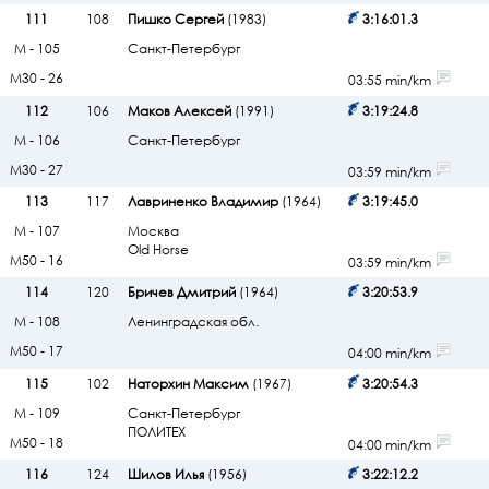
111
108
Пишко Сергей
(1983)
3:16:01.3
М - 105
Санкт-Петербург
М30 - 26
03:55 min/km
112
106
Маков Алексей
(1991)
3:19:24.8
М - 106
Санкт-Петербург
М30 - 27
03:59 min/km
113
117
Лавриненко Владимир
(1964)
3:19:45.0
М - 107
Москва
Old Horse
М50 - 16
03:59 min/km
114
120
Бричев Дмитрий
(1964)
3:20:53.9
М - 108
Ленинградская обл.
М50 - 17
04:00 min/km
115
102
Наторхин Максим
(1967)
3:20:54.3
М - 109
Санкт-Петербург
ПОЛИТЕХ
М50 - 18
04:00 min/km
116
124
Шилов Илья
(1956)
3:22:12.2