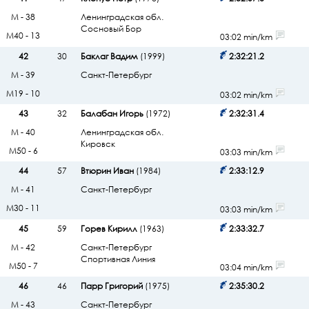
М - 38
Ленинградская обл.
Сосновый Бор
М40 - 13
03:02 min/km
42
30
Баклаг Вадим
(1999)
2:32:21.2
М - 39
Санкт-Петербург
М19 - 10
03:02 min/km
43
32
Балабан Игорь
(1972)
2:32:31.4
М - 40
Ленинградская обл.
Кировск
М50 - 6
03:03 min/km
44
57
Втюрин Иван
(1984)
2:33:12.9
М - 41
Санкт-Петербург
М30 - 11
03:03 min/km
45
59
Горев Кирилл
(1963)
2:33:32.7
М - 42
Санкт-Петербург
Спортивная Линия
М50 - 7
03:04 min/km
46
46
Парр Григорий
(1975)
2:35:30.2
М - 43
Санкт-Петербург