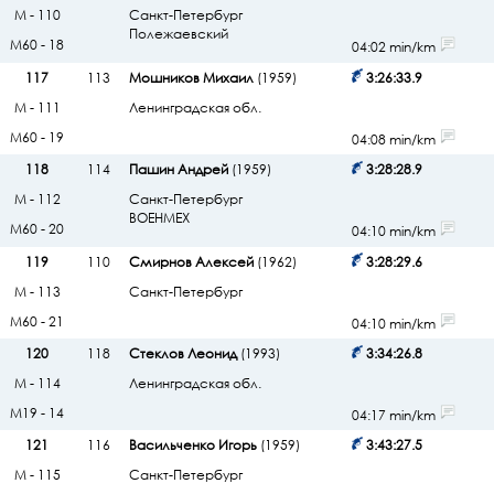
М - 110
Санкт-Петербург
Полежаевский
М60 - 18
04:02 min/km
117
113
Мошников Михаил
(1959)
3:26:33.9
М - 111
Ленинградская обл.
М60 - 19
04:08 min/km
118
114
Пашин Андрей
(1959)
3:28:28.9
М - 112
Санкт-Петербург
ВОЕНМЕХ
М60 - 20
04:10 min/km
119
110
Смирнов Алексей
(1962)
3:28:29.6
М - 113
Санкт-Петербург
М60 - 21
04:10 min/km
120
118
Стеклов Леонид
(1993)
3:34:26.8
М - 114
Ленинградская обл.
М19 - 14
04:17 min/km
121
116
Васильченко Игорь
(1959)
3:43:27.5
М - 115
Санкт-Петербург