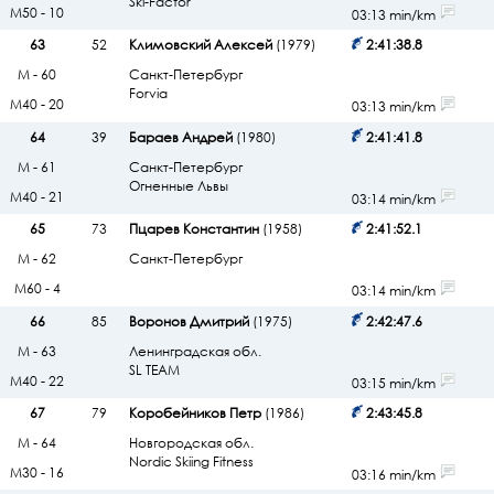
Ski-Factor
М50 - 10
03:13 min/km
63
52
Климовский Алексей
(1979)
2:41:38.8
М - 60
Санкт-Петербург
Forvia
М40 - 20
03:13 min/km
64
39
Бараев Андрей
(1980)
2:41:41.8
М - 61
Санкт-Петербург
Огненные Львы
М40 - 21
03:14 min/km
65
73
Пцарев Константин
(1958)
2:41:52.1
М - 62
Санкт-Петербург
М60 - 4
03:14 min/km
66
85
Воронов Дмитрий
(1975)
2:42:47.6
М - 63
Ленинградская обл.
SL TEAM
М40 - 22
03:15 min/km
67
79
Коробейников Петр
(1986)
2:43:45.8
М - 64
Новгородская обл.
Nordic Skiing Fitness
М30 - 16
03:16 min/km