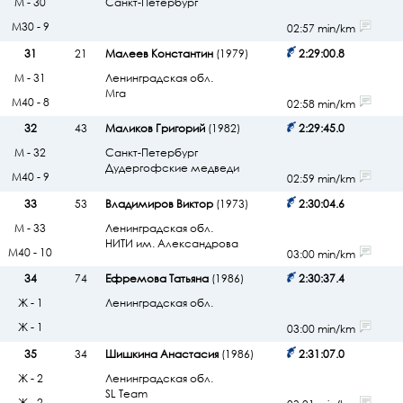
М - 30
Санкт-Петербург
М30 - 9
02:57 min/km
31
21
Малеев Константин
(1979)
2:29:00.8
М - 31
Ленинградская обл.
Мга
М40 - 8
02:58 min/km
32
43
Маликов Григорий
(1982)
2:29:45.0
М - 32
Санкт-Петербург
Дудергофские медведи
М40 - 9
02:59 min/km
33
53
Владимиров Виктор
(1973)
2:30:04.6
М - 33
Ленинградская обл.
НИТИ им. Александрова
М40 - 10
03:00 min/km
34
74
Ефремова Татьяна
(1986)
2:30:37.4
Ж - 1
Ленинградская обл.
Ж - 1
03:00 min/km
35
34
Шишкина Анастасия
(1986)
2:31:07.0
Ж - 2
Ленинградская обл.
SL Team
Ж - 2