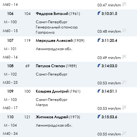
М60 - 14
03:47 min/km
106
104
Федоров Виталий
(1961)
3:10:31.5
М - 100
Санкт-Петербург
Генеральный спонсор
М60 - 15
03:48 min/km
Газпрома
107
119
Меркушев Алексей
(1959)
3:11:20.4
М - 101
Ленинградская обл.
М60 - 16
03:49 min/km
108
69
Петухов Степан
(1989)
3:14:03.0
М - 102
Санкт-Петербург
М30 - 25
03:53 min/km
109
100
Козырев Дмитрий
(1961)
3:14:51.1
М - 103
Санкт-Петербург
Метро
М60 - 17
03:53 min/km
110
121
Житников Андрей
(1973)
3:15:53.6
М - 104
Ленинградская обл.
М40 - 34
03:55 min/km