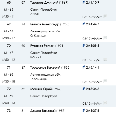
68
87
Тарасов Дмитрий
(1969)
2:44:10.9
М - 65
Санкт-Петербург
ЛИАП
М50 - 11
03:16 min/km
69
76
Бычков Александр
(1985)
2:44:44.7
М - 66
Ленинградская обл.
О-Кириши
М30 - 17
03:17 min/km
70
90
Русаков Роман
(1971)
2:45:09.5
М - 67
Санкт-Петербург
R-Sport
М50 - 12
03:18 min/km
71
67
Труфанов Валерий
(1985)
2:45:14.1
М - 68
Ленинградская обл.
Терпилицы
М30 - 18
03:18 min/km
72
62
Машин Юрий
(1967)
2:45:36.3
М - 69
Санкт-Петербург
М50 - 13
03:18 min/km
73
51
Дешко Валерий
(1957)
2:45:37.8