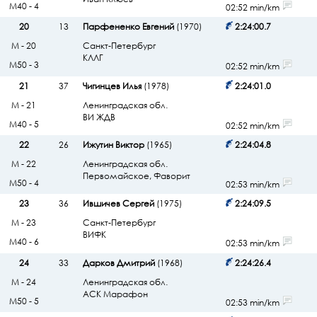
М40 - 4
02:52 min/km
20
13
Парфененко Евгений
(1970)
2:24:00.7
М - 20
Санкт-Петербург
КЛЛГ
М50 - 3
02:52 min/km
21
37
Чигинцев Илья
(1978)
2:24:01.0
М - 21
Ленинградская обл.
ВИ ЖДВ
М40 - 5
02:52 min/km
22
26
Ижутин Виктор
(1965)
2:24:04.8
М - 22
Ленинградская обл.
Первомайское, Фаворит
М50 - 4
02:53 min/km
23
36
Ившичев Сергей
(1975)
2:24:09.5
М - 23
Санкт-Петербург
ВИФК
М40 - 6
02:53 min/km
24
33
Дарков Дмитрий
(1968)
2:24:26.4
М - 24
Ленинградская обл.
АСК Марафон
М50 - 5
02:53 min/km