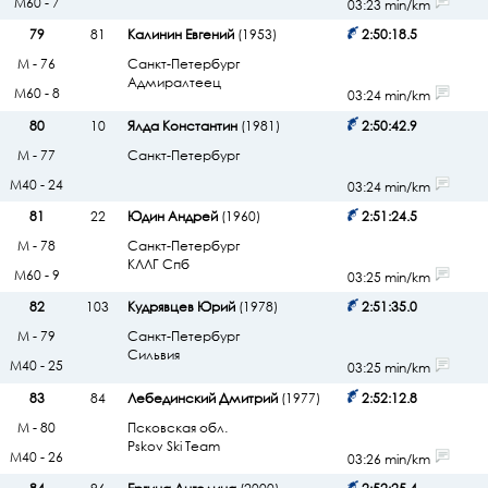
М60 - 7
03:23 min/km
79
81
Калинин Евгений
(1953)
2:50:18.5
М - 76
Санкт-Петербург
Адмиралтеец
М60 - 8
03:24 min/km
80
10
Ялда Константин
(1981)
2:50:42.9
М - 77
Санкт-Петербург
М40 - 24
03:24 min/km
81
22
Юдин Андрей
(1960)
2:51:24.5
М - 78
Санкт-Петербург
КЛЛГ Спб
М60 - 9
03:25 min/km
82
103
Кудрявцев Юрий
(1978)
2:51:35.0
М - 79
Санкт-Петербург
Сильвия
М40 - 25
03:25 min/km
83
84
Лебединский Дмитрий
(1977)
2:52:12.8
М - 80
Псковская обл.
Pskov Ski Team
М40 - 26
03:26 min/km