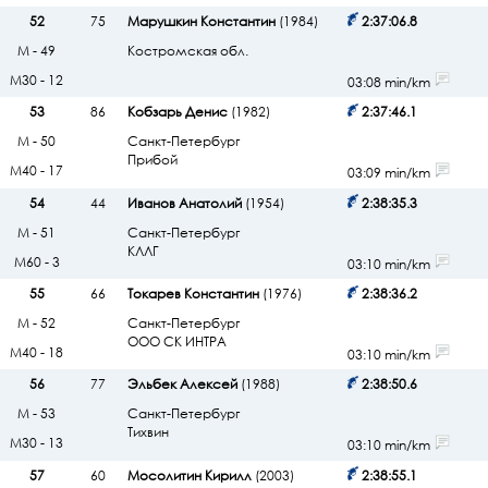
52
75
Марушкин Константин
(1984)
2:37:06.8
М - 49
Костромская обл.
М30 - 12
03:08 min/km
53
86
Кобзарь Денис
(1982)
2:37:46.1
М - 50
Санкт-Петербург
Прибой
М40 - 17
03:09 min/km
54
44
Иванов Анатолий
(1954)
2:38:35.3
М - 51
Санкт-Петербург
КЛЛГ
М60 - 3
03:10 min/km
55
66
Токарев Константин
(1976)
2:38:36.2
М - 52
Санкт-Петербург
ООО СК ИНТРА
М40 - 18
03:10 min/km
56
77
Эльбек Алексей
(1988)
2:38:50.6
М - 53
Санкт-Петербург
Тихвин
М30 - 13
03:10 min/km
57
60
Мосолитин Кирилл
(2003)
2:38:55.1