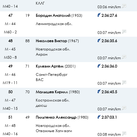
КЛЛГ
М40 - 14
03:06 min/km
47
19
Бородин Анатолий
(1953)
2:36:27.6
М - 44
Ленинградская обл.
М60 - 2
03:07 min/km
48
88
Николаев Виктор
(1967)
2:36:35.6
М - 45
Новгородская обл.
Акрон
М50 - 8
03:07 min/km
49
71
Кулезин Артём
(2001)
2:36:36.0
М - 46
Санкт-Петербург
ВАС
М19 - 11
03:07 min/km
50
70
Малышев Кирилл
(1980)
2:36:45.5
М - 47
Костромская обл.
дюсш
М40 - 15
03:07 min/km
51
49
Пильтенко Александр
(1980)
2:37:03.1
М - 48
Новгородская обл.
Отважные Хаги ваги
М40 - 16
03:08 min/km