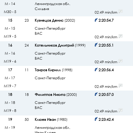
М - 14
Ленинградская обл.
Сильвия
М30 - 5
02:49 min/km
15
23
Кузнецов Денис
(2002)
2:20:54.7
М - 15
Санкт-Петербург
ВАС
М19 - 5
02:49 min/km
16
24
Котельников Дмитрий
(1999)
2:20:55.1
М - 16
Санкт-Петербург
ВАС
М19 - 6
02:49 min/km
17
11
Таиров Кирилл
(1998)
2:20:56.4
М - 17
Санкт-Петербург
М19 - 7
02:49 min/km
18
18
Филиппов Никита
(2000)
2:20:57.0
М - 18
Санкт-Петербург
ВАС
М19 - 8
02:49 min/km
19
50
Клюев Иван
(1980)
2:23:42.4
М - 19
Ленинградская обл.
Иван Клюев