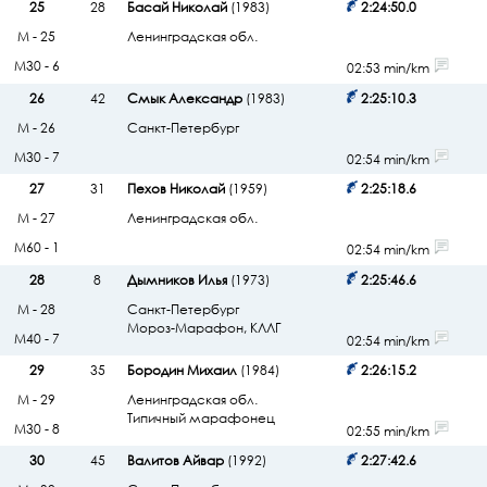
25
28
Басай Николай
(1983)
2:24:50.0
М - 25
Ленинградская обл.
М30 - 6
02:53 min/km
26
42
Смык Александр
(1983)
2:25:10.3
М - 26
Санкт-Петербург
М30 - 7
02:54 min/km
27
31
Пехов Николай
(1959)
2:25:18.6
М - 27
Ленинградская обл.
М60 - 1
02:54 min/km
28
8
Дымников Илья
(1973)
2:25:46.6
М - 28
Санкт-Петербург
Мороз-Марафон, КЛЛГ
М40 - 7
02:54 min/km
29
35
Бородин Михаил
(1984)
2:26:15.2
М - 29
Ленинградская обл.
Типичный марафонец
М30 - 8
02:55 min/km
30
45
Валитов Айвар
(1992)
2:27:42.6