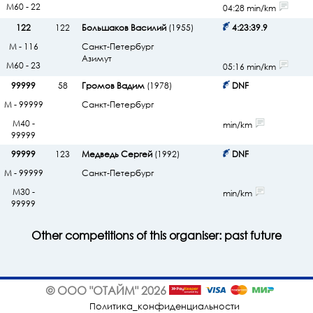
М60 - 22
04:28 min/km
122
122
Большаков Василий
(1955)
4:23:39.9
М - 116
Санкт-Петербург
Азимут
М60 - 23
05:16 min/km
99999
58
Громов Вадим
(1978)
DNF
М - 99999
Санкт-Петербург
М40 -
min/km
99999
99999
123
Медведь Сергей
(1992)
DNF
М - 99999
Санкт-Петербург
М30 -
min/km
99999
Other competitions of this organiser:
past
future
© ООО "ОТАЙМ" 2026
Политика_конфиденциальности