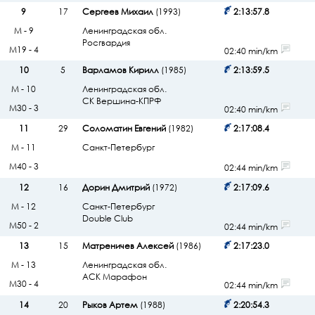
9
17
Сергеев Михаил
(1993)
2:13:57.8
М - 9
Ленинградская обл.
Росгвардия
М19 - 4
02:40 min/km
10
5
Варламов Кирилл
(1985)
2:13:59.5
М - 10
Ленинградская обл.
СК Вершина-КПРФ
М30 - 3
02:40 min/km
11
29
Соломатин Евгений
(1982)
2:17:08.4
М - 11
Санкт-Петербург
М40 - 3
02:44 min/km
12
16
Дорин Дмитрий
(1972)
2:17:09.6
М - 12
Санкт-Петербург
Double Club
М50 - 2
02:44 min/km
13
15
Матреничев Алексей
(1986)
2:17:23.0
М - 13
Ленинградская обл.
АСК Марафон
М30 - 4
02:44 min/km
14
20
Рыков Артем
(1988)
2:20:54.3