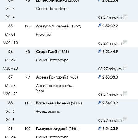
84
96
Ергина Ангелина
(2000)
2:52:25.4
Ж - 4
Санкт-Петербург
Ж - 4
03:27 min/km
85
129
Лангуев Анатолий
(1959)
2:52:39.2
М - 81
Москва
М60 - 10
03:27 min/km
86
68
Огарь Глеб
(1989)
2:52:44.9
М - 82
Санкт-Петербург
М30 - 20
03:27 min/km
87
99
Асеев Григорий
(1985)
2:53:08.0
М - 83
Ленинградская обл.
Yorc
М30 - 21
03:27 min/km
88
111
Васильева Ксения
(2002)
2:54:10.2
Ж - 5
Чувашская р.
Ж - 5
03:29 min/km
89
107
Глазунов Андрей
(1981)
2:54:25.9
М - 84
Санкт-Петербург