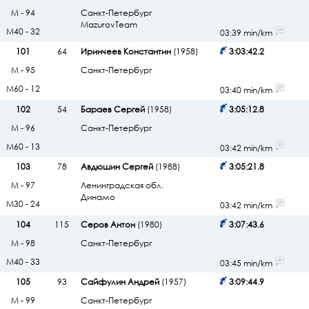
М - 94
Санкт-Петербург
MazurovTeam
М40 - 32
03:39 min/km
101
64
Иринчеев Константин
(1958)
3:03:42.2
М - 95
Санкт-Петербург
М60 - 12
03:40 min/km
102
54
Бараев Сергей
(1958)
3:05:12.8
М - 96
Санкт-Петербург
М60 - 13
03:42 min/km
103
78
Авдюшин Сергей
(1988)
3:05:21.8
М - 97
Ленинградская обл.
Динамо
М30 - 24
03:42 min/km
104
115
Серов Антон
(1980)
3:07:43.6
М - 98
Санкт-Петербург
М40 - 33
03:45 min/km
105
93
Сайфулин Андрей
(1957)
3:09:44.9
М - 99
Санкт-Петербург