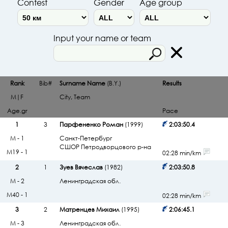
Contest
Gender
Age group
Input your name or team
Rank
Bib#
Surname Name
(B.Y.)
Results
M|F
City, Team
Age.gr
Pace
1
3
Парфененко Роман
(1999)
2:03:50.4
М - 1
Санкт-Петербург
СШОР Петродворцового р-на
М19 - 1
02:28 min/km
2
1
Зуев Вячеслав
(1982)
2:03:50.8
М - 2
Ленинградская обл.
М40 - 1
02:28 min/km
3
2
Матренцев Михаил
(1995)
2:06:45.1
М - 3
Ленинградская обл.