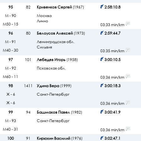
95
82
Кривенков Сергей
(1967)
2:58:10.8
М - 90
Москва
Лично
М50 - 15
03:33 min/km
96
80
Белоусов Алексей
(1973)
2:59:44.7
М - 91
Ленинградская обл.
Сильвия
М40 - 30
03:35 min/km
97
101
Лебедев Игорь
(1958)
3:00:10.5
М - 92
Псковская обл.
М60 - 11
03:36 min/km
98
1411
Удина Вера
(1999)
3:00:18.3
Ж - 6
Санкт-Петербург
Ж - 6
03:36 min/km
99
94
Башмаков Павел
(1982)
3:00:41.9
М - 93
Санкт-Петербург
М40 - 31
03:36 min/km
100
91
Кирюхин Василий
(1976)
3:02:47.1