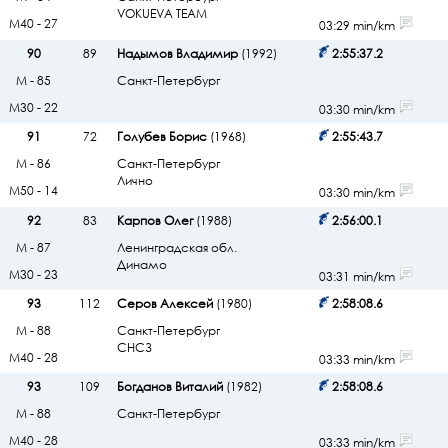
VOKUEVA TEAM
М40 - 27
03:29 min/km
90
89
Надымов Владимир
(1992)
2:55:37.2
М - 85
Санкт-Петербург
М30 - 22
03:30 min/km
91
72
Голубев Борис
(1968)
2:55:43.7
М - 86
Санкт-Петербург
Лично
М50 - 14
03:30 min/km
92
83
Карпов Олег
(1988)
2:56:00.1
М - 87
Ленинградская обл.
Динамо
М30 - 23
03:31 min/km
93
112
Серов Алексей
(1980)
2:58:08.6
М - 88
Санкт-Петербург
СНСЗ
М40 - 28
03:33 min/km
93
109
Богданов Виталий
(1982)
2:58:08.6
М - 88
Санкт-Петербург
М40 - 28
03:33 min/km