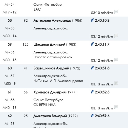
М - 54
Санкт-Петербург
ВАС
М19 - 12
03:10 min/km
58
92
Артемьев Александр
(1986)
2:40:10.3
М - 55
Ленинградская обл.
М30 - 14
03:12 min/km
59
125
Шиканов Дмитрий
(1983)
2:40:11.7
М - 56
Ленинградская обл.
Просто о тренировках
М30 - 15
03:12 min/km
60
41
Барышников Андрей
(1972)
2:40:51.8
М - 57
Ленинградская обл.
НИТИ им. А.П. Александрова
М50 - 9
03:13 min/km
61
56
Кузнецов Дмитрий
(1977)
2:40:52.5
М - 58
Санкт-Петербург
СК ВЕРШИНА
М40 - 19
03:13 min/km
62
25
Дмитриев Валерий
(1972)
2:40:59.6
М - 59
Ленинградская обл.