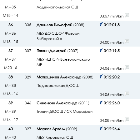
М - 35
Лодейнопольская СШ
М18 - 14
03:57 min/km
36
335
Данилов Тимофей
(2008)
0:12:01,8
М - 36
МБУДО СШОР Фаворит
Выборгский р.
М18 - 15
04:00 min/km
37
307
Пяткин Дмитрий
(2007)
0:12:19,5
М - 37
МБУ «ЦПСР» Всеволожского
МР
М20 - 6
04:06 min/km
38
329
Матюшичев Александр
(2008)
0:12:20,2
М - 38
Подпорожская ДЮСШ
М18 - 16
04:06 min/km
39
346
Синенкин Александр
(2011)
0:12:26,0
М - 39
Тихвин ДЮСШ / СК Марафон
М16 - 17
04:08 min/km
40
327
Марков Артём
(2009)
0:12:26,4
М - 40
МБУ Кировская СШ