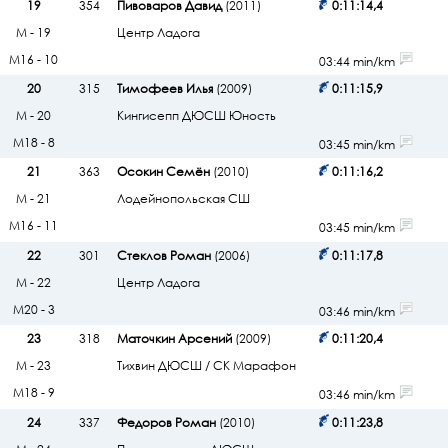
19
354
Пивоваров Давид
(2011)
0:11:14,4
М - 19
Центр Ладога
М16 - 10
03:44 min/km
20
315
Тимофеев Илья
(2009)
0:11:15,9
М - 20
Кингисепп ДЮСШ Юность
М18 - 8
03:45 min/km
21
363
Осокин Семён
(2010)
0:11:16,2
М - 21
Лодейнопольская СШ
М16 - 11
03:45 min/km
22
301
Стеклов Роман
(2006)
0:11:17,8
М - 22
Центр Ладога
М20 - 3
03:46 min/km
23
318
Маточкин Арсений
(2009)
0:11:20,4
М - 23
Тихвин ДЮСШ / СК Марафон
М18 - 9
03:46 min/km
24
337
Федоров Роман
(2010)
0:11:23,8