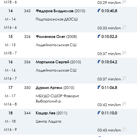
М18 - 6
03:29 min/km
14
343
Федоров Владислав
(2010)
0:10:40,8
М - 14
Подпорожская ДЮСШ
М16 - 6
03:33 min/km
15
326
Фоменков Олег
(2008)
0:10:52,3
М - 15
Лодейнопольская СШ
М18 - 7
03:37 min/km
16
336
Мартынов Сергей
(2010)
0:10:54,2
М - 16
Лодейнопольская СШ
М16 - 7
03:37 min/km
17
350
Дуркин Артем
(2010)
0:11:06,8
М - 17
МБУДО СШОР Фаворит
Выборгский р.
М16 - 8
03:42 min/km
18
344
Кацар Лев
(2011)
0:11:10,0
М - 18
Центр Ладога
М16 - 9
03:43 min/km