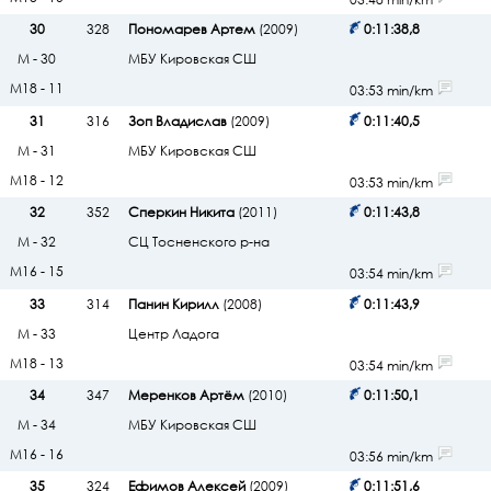
30
328
Пономарев Артем
(2009)
0:11:38,8
М - 30
МБУ Кировская СШ
М18 - 11
03:53 min/km
31
316
Зоп Владислав
(2009)
0:11:40,5
М - 31
МБУ Кировская СШ
М18 - 12
03:53 min/km
32
352
Сперкин Никита
(2011)
0:11:43,8
М - 32
СЦ Тосненского р-на
М16 - 15
03:54 min/km
33
314
Панин Кирилл
(2008)
0:11:43,9
М - 33
Центр Ладога
М18 - 13
03:54 min/km
34
347
Меренков Артём
(2010)
0:11:50,1
М - 34
МБУ Кировская СШ
М16 - 16
03:56 min/km
35
324
Ефимов Алексей
(2009)
0:11:51,6