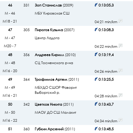
46
331
Зоп Станислав
(2009)
0:13:05,3
М - 46
МБУ Кировская СШ
М18 - 21
04:21 min/km
47
305
Пирогов Кузьма
(2007)
0:13:08,3
М - 47
Центр Ладога
М20 - 7
04:22 min/km
48
356
Андреев Кирилл
(2010)
0:13:19,4
М - 48
СЦ Тосненского р-на
М16 - 20
04:26 min/km
49
364
Трофимов Артем
(2011)
0:13:25,5
М - 49
МБУДО СШОР Фаворит
Выборгский р.
М16 - 21
04:28 min/km
50
342
Цветков Никита
(2011)
0:13:43,7
М - 50
МАОУ ДО СШ Малахит
М16 - 22
04:34 min/km
51
360
Губкин Арсений
(2011)
0:13:48,5