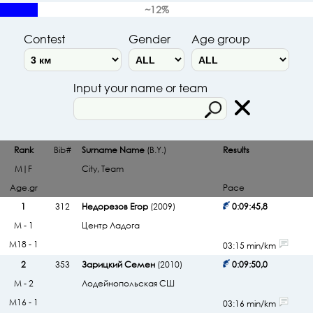
~12%
Contest
Gender
Age group
Input your name or team
Rank
Bib#
Surname Name
(B.Y.)
Results
M|F
City, Team
Age.gr
Pace
1
312
Недорезов Егор
(2009)
0:09:45,8
М - 1
Центр Ладога
М18 - 1
03:15 min/km
2
353
Зарицкий Семен
(2010)
0:09:50,0
М - 2
Лодейнопольская СШ
М16 - 1
03:16 min/km