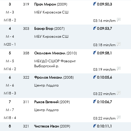
3
319
Прач Мирон
(2009)
0:09:50,3
М - 3
МБУ Кировская СШ
М18 - 2
03:16 min/km
4
303
Бахир Егор
(2007)
0:09:53,7
М - 4
МБУ Кировская СШ
М20 - 1
03:18 min/km
5
358
Околович Михаил
(2010)
0:09:58,1
М - 5
МБУДО СШОР Фаворит
Выборгский р.
М16 - 2
03:19 min/km
6
322
Фролов Михаил
(2008)
0:10:05,6
М - 6
Центр Ладога
М18 - 3
03:22 min/km
7
311
Рыков Евгений
(2009)
0:10:06,7
М - 7
Центр Ладога
М18 - 4
03:22 min/km
8
321
Чистяков Иван
(2009)
0:10:11,1