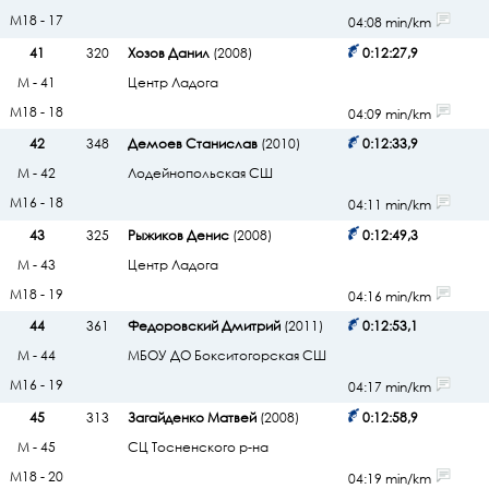
М18 - 17
04:08 min/km
41
320
Хозов Данил
(2008)
0:12:27,9
М - 41
Центр Ладога
М18 - 18
04:09 min/km
42
348
Демоев Станислав
(2010)
0:12:33,9
М - 42
Лодейнопольская СШ
М16 - 18
04:11 min/km
43
325
Рыжиков Денис
(2008)
0:12:49,3
М - 43
Центр Ладога
М18 - 19
04:16 min/km
44
361
Федоровский Дмитрий
(2011)
0:12:53,1
М - 44
МБОУ ДО Бокситогорская СШ
М16 - 19
04:17 min/km
45
313
Загайденко Матвей
(2008)
0:12:58,9
М - 45
СЦ Тосненского р-на
М18 - 20
04:19 min/km