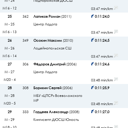
М - 24
Подпорожская ДЮСШ
М16 - 12
03:47 min/km
25
362
Лапиков Роман
(2011)
0:11:24,0
М - 25
Центр Ладога
М16 - 13
03:47 min/km
26
349
Осокин Максим
(2010)
0:11:24,5
М - 26
Лодейнопольская СШ
М16 - 14
03:47 min/km
27
306
Фёдоров Дмитрий
(2006)
0:11:24,6
М - 27
Центр Ладога
М20 - 4
03:48 min/km
28
308
Борихин Сергей
(2006)
0:11:25,9
М - 28
МБУ «ЦПСР» Всеволожского
МР
М20 - 5
03:48 min/km
29
333
Гордеев Александр
(2008)
0:11:27,0
М - 29
Кингисепп ДЮСШ Юность
М18 - 10
03:48 min/km