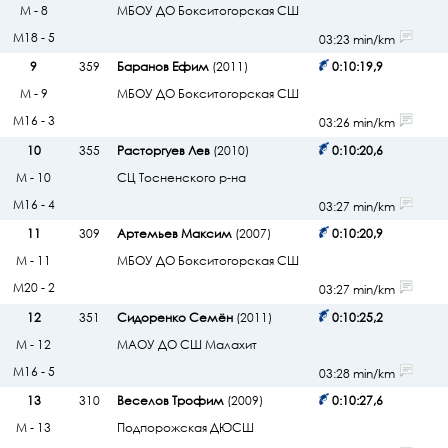
М - 8
МБОУ ДО Бокситогорская СШ
М18 - 5
03:23 min/km
9
359
Баранов Ефим
(2011)
0:10:19,9
М - 9
МБОУ ДО Бокситогорская СШ
М16 - 3
03:26 min/km
10
355
Расторгуев Лев
(2010)
0:10:20,6
М - 10
СЦ Тосненского р-на
М16 - 4
03:27 min/km
11
309
Артемьев Максим
(2007)
0:10:20,9
М - 11
МБОУ ДО Бокситогорская СШ
М20 - 2
03:27 min/km
12
351
Сидоренко Семён
(2011)
0:10:25,2
М - 12
МАОУ ДО СШ Малахит
М16 - 5
03:28 min/km
13
310
Веселов Трофим
(2009)
0:10:27,6
М - 13
Подпорожская ДЮСШ