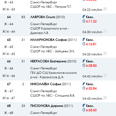
Ж - 63
Санкт-Петербург
СШОР по ЛВС - Петров П.Г.
Ж16 - 63
04:22 min/km
64
83
ЛАВРОВА Ольга
(2010)
Квал.
6:11.22
Ж - 64
Санкт-Петербург
СШОР Курортного р-на -
Ж16 - 64
04:30 min/km
Дьякова Л.В.
65
31
ИЛЛАРИОНОВА София
(2011)
Квал.
6:16.81
Ж - 65
Санкт-Петербург
СШОР по ЛВС - Зайцева Э.К.
Ж16 - 65
04:33 min/km
66
51
НЕКРАСОВА Екатерина
(2010)
Квал.
6:28.83
Ж - 66
Санкт-Петербург
ГБУ ДО СШ Красносельского
Ж16 - 66
04:42 min/km
р-на - Каракосов Д.А.
67
2
НИКОЛАЕВА Софья
(2011)
Квал.
6:32.84
Ж - 67
Санкт-Петербург
СШОР по ЛВС - Спицына В.В.
Ж16 - 67
04:45 min/km
68
33
ПИСКУНОВА Дарина
(2011)
Квал.
6:35.00
Ж - 68
Санкт-Петербург