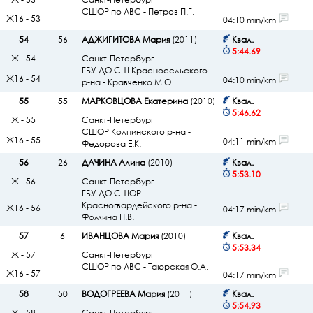
СШОР по ЛВС - Петров П.Г.
Ж16 - 53
04:10 min/km
54
56
АДЖИГИТОВА Мария
(2011)
Квал.
5:44.69
Ж - 54
Санкт-Петербург
ГБУ ДО СШ Красносельского
Ж16 - 54
04:10 min/km
р-на - Кравченко М.О.
55
55
МАРКОВЦОВА Екатерина
(2010)
Квал.
5:46.62
Ж - 55
Санкт-Петербург
СШОР Колпинского р-на -
Ж16 - 55
04:11 min/km
Федорова Е.К.
56
26
ДАЧИНА Алина
(2010)
Квал.
5:53.10
Ж - 56
Санкт-Петербург
ГБУ ДО СШОР
Красногвардейского р-на -
Ж16 - 56
04:17 min/km
Фомина Н.В.
57
6
ИВАНЦОВА Мария
(2010)
Квал.
5:53.34
Ж - 57
Санкт-Петербург
СШОР по ЛВС - Таюрская О.А.
Ж16 - 57
04:17 min/km
58
50
ВОДОГРЕЕВА Мария
(2011)
Квал.
5:54.93
Ж - 58
Санкт-Петербург