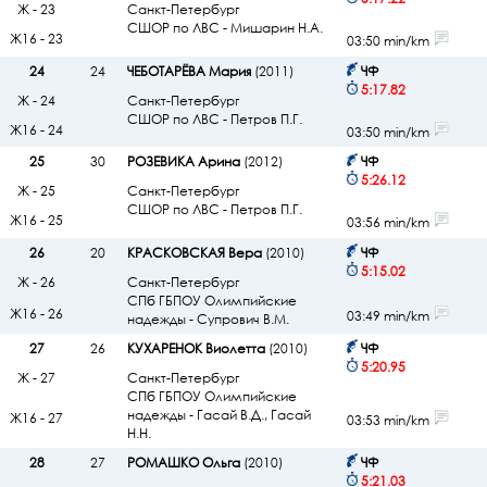
Ж - 23
Санкт-Петербург
СШОР по ЛВС - Мишарин Н.А.
Ж16 - 23
03:50 min/km
24
24
ЧЕБОТАРЁВА Мария
(2011)
ЧФ
5:17.82
Ж - 24
Санкт-Петербург
СШОР по ЛВС - Петров П.Г.
Ж16 - 24
03:50 min/km
25
30
РОЗЕВИКА Арина
(2012)
ЧФ
5:26.12
Ж - 25
Санкт-Петербург
СШОР по ЛВС - Петров П.Г.
Ж16 - 25
03:56 min/km
26
20
КРАСКОВСКАЯ Вера
(2010)
ЧФ
5:15.02
Ж - 26
Санкт-Петербург
СПб ГБПОУ Олимпийские
Ж16 - 26
03:49 min/km
надежды - Супрович В.М.
27
26
КУХАРЕНОК Виолетта
(2010)
ЧФ
5:20.95
Ж - 27
Санкт-Петербург
СПб ГБПОУ Олимпийские
надежды - Гасай В.Д., Гасай
Ж16 - 27
03:53 min/km
Н.Н.
28
27
РОМАШКО Ольга
(2010)
ЧФ
5:21.03