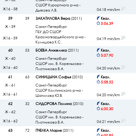
СШОР Курортного р-на -
Ж16 - 58
04:18 min/km
Дьякова Л.В.
59
39
ЗАКАТИЛОВА Вера
(2011)
Квал.
5:56.39
Ж - 59
Санкт-Петербург
ГБУ ДО СШОР
Красногвардейского р-на -
Ж16 - 59
04:19 min/km
Кулишова К.С.
60
53
БОЕВА Анжелика
(2011)
Квал.
5:57.90
Ж - 60
Санкт-Петербург
СШОР им. В. Коренькова -
Ж16 - 60
04:20 min/km
Плотникова В.А.
61
63
СИНИЦЫНА Софья
(2010)
Квал.
5:58.52
Ж - 61
Санкт-Петербург
СШОР Колпинского р-на -
Ж16 - 61
04:20 min/km
Шатилова Ю.В.
62
32
СИДОРОВА Полина
(2010)
Квал.
6:00.30
Ж - 62
Санкт-Петербург
СШОР им. В. Коренькова -
Ж16 - 62
04:21 min/km
Плотникова В.А.
63
72
ПЧЕЛКА Мария
(2011)
Квал.
6:00.85