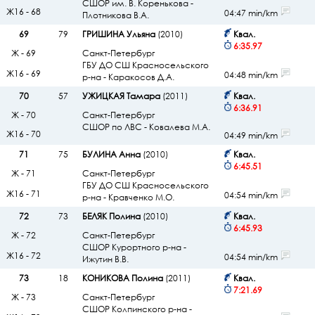
СШОР им. В. Коренькова -
Ж16 - 68
04:47 min/km
Плотникова В.А.
69
79
ГРИШИНА Ульяна
(2010)
Квал.
6:35.97
Ж - 69
Санкт-Петербург
ГБУ ДО СШ Красносельского
Ж16 - 69
04:48 min/km
р-на - Каракосов Д.А.
70
57
УЖИЦКАЯ Тамара
(2011)
Квал.
6:36.91
Ж - 70
Санкт-Петербург
СШОР по ЛВС - Ковалева М.А.
Ж16 - 70
04:49 min/km
71
75
БУЛИНА Анна
(2010)
Квал.
6:45.51
Ж - 71
Санкт-Петербург
ГБУ ДО СШ Красносельского
Ж16 - 71
04:54 min/km
р-на - Кравченко М.О.
72
73
БЕЛЯК Полина
(2010)
Квал.
6:45.93
Ж - 72
Санкт-Петербург
СШОР Курортного р-на -
Ж16 - 72
04:54 min/km
Ижутин В.В.
73
18
КОНИКОВА Полина
(2011)
Квал.
7:21.69
Ж - 73
Санкт-Петербург
СШОР Колпинского р-на -