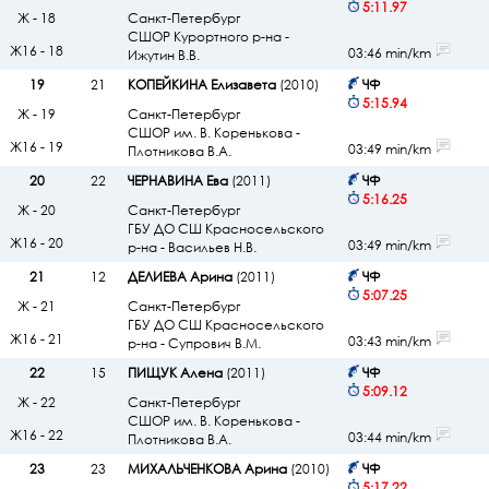
5:11.97
Ж - 18
Санкт-Петербург
СШОР Курортного р-на -
Ж16 - 18
03:46 min/km
Ижутин В.В.
19
21
КОПЕЙКИНА Елизавета
(2010)
ЧФ
5:15.94
Ж - 19
Санкт-Петербург
СШОР им. В. Коренькова -
Ж16 - 19
03:49 min/km
Плотникова В.А.
20
22
ЧЕРНАВИНА Ева
(2011)
ЧФ
5:16.25
Ж - 20
Санкт-Петербург
ГБУ ДО СШ Красносельского
Ж16 - 20
03:49 min/km
р-на - Васильев Н.В.
21
12
ДЕЛИЕВА Арина
(2011)
ЧФ
5:07.25
Ж - 21
Санкт-Петербург
ГБУ ДО СШ Красносельского
Ж16 - 21
03:43 min/km
р-на - Супрович В.М.
22
15
ПИЩУК Алена
(2011)
ЧФ
5:09.12
Ж - 22
Санкт-Петербург
СШОР им. В. Коренькова -
Ж16 - 22
03:44 min/km
Плотникова В.А.
23
23
МИХАЛЬЧЕНКОВА Арина
(2010)
ЧФ
5:17.22