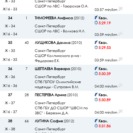
Ж - 33
Санкт-Петербург
СШОР по ЛВС - Таюрская О.А.
Ж16 - 33
03:57 min/km
34
1
ТИМОФЕЕВА Анфиса
(2012)
Квал.
5:29.19
Ж - 34
Санкт-Петербург
СШОР по ЛВС - Волкова Н.Л.
Ж16 - 34
03:59 min/km
35
40
ЛУЩИКОВА Далила
(2010)
Квал.
5:29.53
Ж - 35
Санкт-Петербург
СШОР Колпинского р-на -
Ж16 - 35
03:59 min/km
Федорова Е.К.
36
7
ШЕПТАЕВА Варвара
(2010)
Квал.
5:30.39
Ж - 36
Санкт-Петербург
СПб ГБПОУ Олимпийские
Ж16 - 36
04:00 min/km
надежды - Супрович В.М.
37
28
ПЕСТЕРЕВА Арина
(2010)
Квал.
5:30.89
Ж - 37
Санкт-Петербург
СПб ГБУ ДО СШОР "ШВСМ по
Ж16 - 37
04:00 min/km
ЗВС" - Березин Д.А.
38
66
ЛУГИНА София
(2012)
Квал.
5:31.86
Ж - 38
Санкт-Петербург