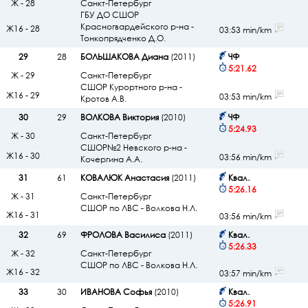
Ж - 28
Санкт-Петербург
ГБУ ДО СШОР
Красногвардейского р-на -
Ж16 - 28
03:53 min/km
Тонкопрядченко Д.О.
29
28
БОЛЬШАКОВА Диана
(2011)
ЧФ
5:21.62
Ж - 29
Санкт-Петербург
СШОР Курортного р-на -
Ж16 - 29
03:53 min/km
Кротов А.В.
30
29
ВОЛКОВА Виктория
(2010)
ЧФ
5:24.93
Ж - 30
Санкт-Петербург
СШОР№2 Невского р-на -
Ж16 - 30
03:56 min/km
Кочергина А.А.
31
61
КОВАЛЮК Анастасия
(2011)
Квал.
5:26.16
Ж - 31
Санкт-Петербург
СШОР по ЛВС - Волкова Н.Л.
Ж16 - 31
03:56 min/km
32
69
ФРОЛОВА Василиса
(2011)
Квал.
5:26.33
Ж - 32
Санкт-Петербург
СШОР по ЛВС - Волкова Н.Л.
Ж16 - 32
03:57 min/km
33
30
ИВАНОВА Софья
(2010)
Квал.
5:26.91