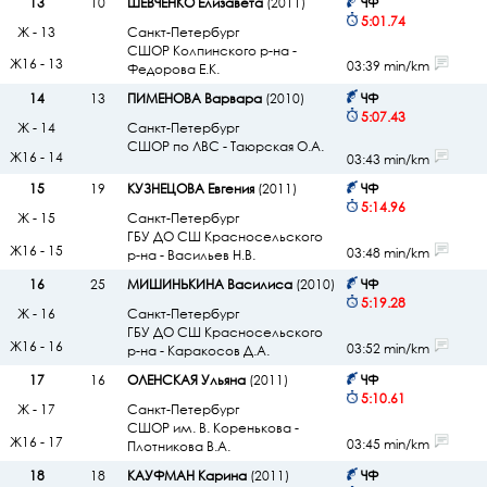
13
10
ШЕВЧЕНКО Елизавета
(2011)
ЧФ
5:01.74
Ж - 13
Санкт-Петербург
СШОР Колпинского р-на -
Ж16 - 13
03:39 min/km
Федорова Е.К.
14
13
ПИМЕНОВА Варвара
(2010)
ЧФ
5:07.43
Ж - 14
Санкт-Петербург
СШОР по ЛВС - Таюрская О.А.
Ж16 - 14
03:43 min/km
15
19
КУЗНЕЦОВА Евгения
(2011)
ЧФ
5:14.96
Ж - 15
Санкт-Петербург
ГБУ ДО СШ Красносельского
Ж16 - 15
03:48 min/km
р-на - Васильев Н.В.
16
25
МИШИНЬКИНА Василиса
(2010)
ЧФ
5:19.28
Ж - 16
Санкт-Петербург
ГБУ ДО СШ Красносельского
Ж16 - 16
03:52 min/km
р-на - Каракосов Д.А.
17
16
ОЛЕНСКАЯ Ульяна
(2011)
ЧФ
5:10.61
Ж - 17
Санкт-Петербург
СШОР им. В. Коренькова -
Ж16 - 17
03:45 min/km
Плотникова В.А.
18
18
КАУФМАН Карина
(2011)
ЧФ