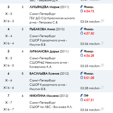
ЗВС" - Березин Д.А.
3
3
ЛУКЬЯНЦЕВА Мария
(2011)
Финал
4:54.75
Ж - 3
Санкт-Петербург
ГБУ ДО СШ Красносельского
Ж16 - 3
03:34 min/km
р-на - Петрова С.В.
4
5
РЫБАКОВА Анна
(2010)
Финал
4:57.30
Ж - 4
Санкт-Петербург
СШОР Курортного р-на -
Ж16 - 4
03:36 min/km
Ижутин В.В.
5
4
ЛИЧМАНОВА Дарья
(2011)
Финал
4:56.28
Ж - 5
Санкт-Петербург
СШОР№2 Невского р-на -
Ж16 - 5
03:35 min/km
Кочергина А.А.
6
8
ВАСИЛЬЕВА Ксения
(2012)
Финал
5:01.08
Ж - 6
Санкт-Петербург
СШОР Курортного р-на -
Ж16 - 6
03:38 min/km
Ижутин В.В.
7
6
НИКИТИНА Милана
(2012)
ПФ
4:57.31
Ж - 7
Санкт-Петербург
СШОР по ЛВС - Волкова Н.Л.
Ж16 - 7
03:36 min/km