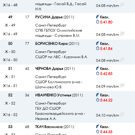
надежды - Гасай В.Д., Гасай
Ж16 - 48
04:08 min/km
Н.Н.
49
17
РУСИНА Дарья
(2011)
Квал.
5:41.80
Ж - 49
Санкт-Петербург
СПб ГБПОУ Олимпийские
Ж16 - 49
04:08 min/km
надежды - Супрович В.М.
50
77
БОРИСЕНКО Кира
(2011)
Квал.
5:41.84
Ж - 50
Санкт-Петербург
СШОР по ЛВС - Курочкин В.А.
Ж16 - 50
04:08 min/km
51
45
ЧЕРНОВА Дарья
(2011)
Квал.
5:42.85
Ж - 51
Санкт-Петербург
СШОР Колпинского р-на -
Ж16 - 51
04:09 min/km
Шатилова Ю.В.
52
36
ИВАНЧЕНКО Устинья
(2011)
Квал.
5:44.22
Ж - 52
Санкт-Петербург
ГБУ ДО СШОР
Красногвардейского р-на -
Ж16 - 52
04:10 min/km
Иванов А.А.
53
68
ТКАЧ Василиса
(2011)
Квал.
5:44.35
Ж - 53
Санкт-Петербург