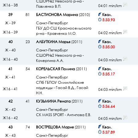
СШОР№2 Невского р-на -
Ж16 - 38
04:01 min/km
Павленко В.П.
39
81
БАСТИОНОВА Марина
(2010)
Квал.
5:33.93
Ж - 39
Санкт-Петербург
ГБУ ДО СШ Красносельского
Ж16 - 39
04:02 min/km
р-на - Кравченко М.О.
40
23
АЛБУТКИНА Марья
(2011)
Квал.
5:35.00
Ж - 40
Санкт-Петербург
СШОР№2 Невского р-на -
Ж16 - 40
04:03 min/km
Кочергина А.А.
41
54
КОРЕЛЬСКАЯ Полина
(2011)
Квал.
5:35.17
Ж - 41
Санкт-Петербург
СПб ГБПОУ Олимпийские
надежды - Гасай В.Д., Гасай
Ж16 - 41
04:03 min/km
Н.Н.
42
41
КУЗЬМИНА Рената
(2011)
Квал.
5:36.64
Ж - 42
Санкт-Петербург
СК MASS SPORT - Антипова Е.В.
Ж16 - 42
04:05 min/km
43
74
ВОСТРЕЦОВА Мария
(2011)
Квал.
5:37.89
Ж - 43
Санкт-Петербург