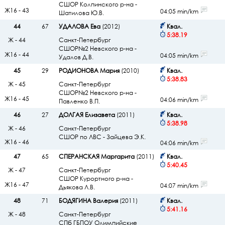
СШОР Колпинского р-на -
Ж16 - 43
04:05 min/km
Шатилова Ю.В.
44
67
УДАЛОВА Ева
(2012)
Квал.
5:38.19
Ж - 44
Санкт-Петербург
СШОР№2 Невского р-на -
Ж16 - 44
04:05 min/km
Удалов Д.В.
45
29
РОДИОНОВА Мария
(2010)
Квал.
5:38.83
Ж - 45
Санкт-Петербург
СШОР№2 Невского р-на -
Ж16 - 45
04:06 min/km
Павленко В.П.
46
27
ДОЛГАЯ Елизавета
(2011)
Квал.
5:38.98
Ж - 46
Санкт-Петербург
СШОР по ЛВС - Зайцева Э.К.
Ж16 - 46
04:06 min/km
47
65
СПЕРАНСКАЯ Маргарита
(2011)
Квал.
5:40.45
Ж - 47
Санкт-Петербург
СШОР Курортного р-на -
Ж16 - 47
04:07 min/km
Дьякова Л.В.
48
71
БОДЯГИНА Валерия
(2011)
Квал.
5:41.16
Ж - 48
Санкт-Петербург
СПб ГБПОУ Олимпийские