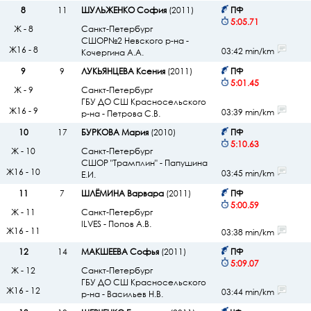
8
11
ШУЛЬЖЕНКО София
(2011)
ПФ
5:05.71
Ж - 8
Санкт-Петербург
СШОР№2 Невского р-на -
Ж16 - 8
03:42 min/km
Кочергина А.А.
9
9
ЛУКЬЯНЦЕВА Ксения
(2011)
ПФ
5:01.45
Ж - 9
Санкт-Петербург
ГБУ ДО СШ Красносельского
Ж16 - 9
03:39 min/km
р-на - Петрова С.В.
10
17
БУРКОВА Мария
(2010)
ПФ
5:10.63
Ж - 10
Санкт-Петербург
СШОР "Трамплин" - Папушина
Ж16 - 10
03:45 min/km
Е.И.
11
7
ШЛЁМИНА Варвара
(2011)
ПФ
5:00.59
Ж - 11
Санкт-Петербург
ILVES - Попов А.В.
Ж16 - 11
03:38 min/km
12
14
МАКШЕЕВА Софья
(2011)
ПФ
5:09.07
Ж - 12
Санкт-Петербург
ГБУ ДО СШ Красносельского
Ж16 - 12
03:44 min/km
р-на - Васильев Н.В.