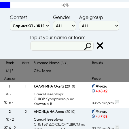
~8%
Contest
Gender
Age group
Input your name or team
Rank
Bib#
Surname Name
(B.Y.)
Results
M|F
City, Team
Age.gr
Pace
1
1
КАЛИНИНА Ольга
(2010)
Финал
4:43.42
Ж - 1
Санкт-Петербург
СШОР Курортного р-на -
Ж16 - 1
03:26 min/km
Кротов А.В.
2
2
ЛИСИЦЫНА Анна
(2010)
Финал
4:47.83
Ж - 2
Санкт-Петербург
СПб ГБУ ДО СШОР "ШВСМ по
Ж16 - 2
03:29 min/km