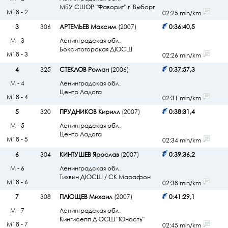
МБУ СШОР "Фаворит" г. Выборг
М18 - 2
02:25 min/km
3
306
АРТЕМЬЕВ Максим
(2007)
0:36:40,5
М - 3
Ленинградская обл.
Бокситогорская ДЮСШ
М18 - 3
02:26 min/km
4
325
СТЕКЛОВ Роман
(2006)
0:37:57,3
М - 4
Ленинградская обл.
Центр Ладога
М18 - 4
02:31 min/km
5
320
ПРУДНИКОВ Кирилл
(2007)
0:38:31,4
М - 5
Ленинградская обл.
Центр Ладога
М18 - 5
02:34 min/km
6
304
КИНТУШЕВ Ярослав
(2007)
0:39:36,2
М - 6
Ленинградская обл.
Тихвин ДЮСШ / СК Марафон
М18 - 6
02:38 min/km
7
308
ПЛЮЩЕВ Михаил
(2007)
0:41:29,1
М - 7
Ленинградская обл.
Кингисепп ДЮСШ "Юность"
М18 - 7
02:45 min/km