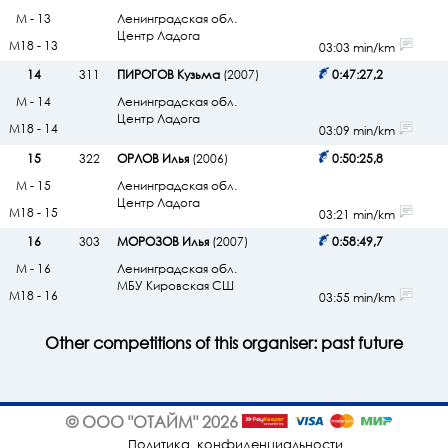
М - 13
Ленинградская обл.
Центр Ладога
М18 - 13
03:03 min/km
14
311
ПИРОГОВ Кузьма
(2007)
0:47:27,2
М - 14
Ленинградская обл.
Центр Ладога
М18 - 14
03:09 min/km
15
322
ОРЛОВ Илья
(2006)
0:50:25,8
М - 15
Ленинградская обл.
Центр Ладога
М18 - 15
03:21 min/km
16
303
МОРОЗОВ Илья
(2007)
0:58:49,7
М - 16
Ленинградская обл.
МБУ Кировская СШ
М18 - 16
03:55 min/km
Other competitions of this organiser:
past
future
© ООО "ОТАЙМ" 2026
Политика_конфиденциальности