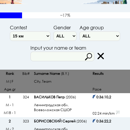
~17%
Contest
Gender
Age group
Input your name or team
Rank
Bib#
Surname Name
(B.Y.)
Results
M|F
City, Team
Age.gr
Pace
1
324
ВАСИЛЬКОВ Петр
(2006)
0:36:10,2
М - 1
Ленинградская обл.
Всеволожская СШОР
М18 - 1
02:24 min/km
2
323
БОРИСОВСКИЙ Сергей
(2006)
0:36:22,2
М - 2
Ленинградская обл.