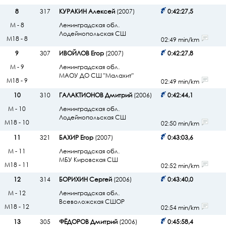
8
317
КУРАКИН Алексей
(2007)
0:42:27,5
М - 8
Ленинградская обл.
Лодейнопольская СШ
М18 - 8
02:49 min/km
9
307
ИВОЙЛОВ Егор
(2007)
0:42:27,8
М - 9
Ленинградская обл.
МАОУ ДО СШ "Малахит"
М18 - 9
02:49 min/km
10
310
ГАЛАКТИОНОВ Дмитрий
(2006)
0:42:44,1
М - 10
Ленинградская обл.
Лодейнопольская СШ
М18 - 10
02:50 min/km
11
321
БАХИР Егор
(2007)
0:43:03,6
М - 11
Ленинградская обл.
МБУ Кировская СШ
М18 - 11
02:52 min/km
12
314
БОРИХИН Сергей
(2006)
0:43:40,0
М - 12
Ленинградская обл.
Всеволожская СШОР
М18 - 12
02:54 min/km
13
305
ФЁДОРОВ Дмитрий
(2006)
0:45:58,4