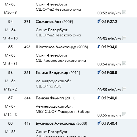
М - 83
Санкт-Петербург
СШОР№2 Невского р-на
М20 - 9
03:52 min/km
84
391
Семенов Лев
(2009)
0:19:27,2
М - 84
Санкт-Петербург
СШОР№2 Невского р-на
М14 - 18
03:53 min/km
85
425
Шестаков Александр
(2008)
0:19:34,0
М - 85
Санкт-Петербург
СШ Красносельского р-на
М16 - 31
03:54 min/km
86
351
Точило Владимир
(2011)
0:19:38,8
М - 86
Ленинградская обл.
СШОР по ЛВС
М12 - 2
03:55 min/km
87
344
Пенкин Филипп
(2011)
0:19:40,0
М - 87
Ленинградская обл.
МБУ СШОР Фаворит г. Выборг
М12 - 3
03:55 min/km
88
443
Бухтияров Александр
(2008)
0:19:40,4
М - 88
Санкт-Петербург
СШ Красносельского р-на