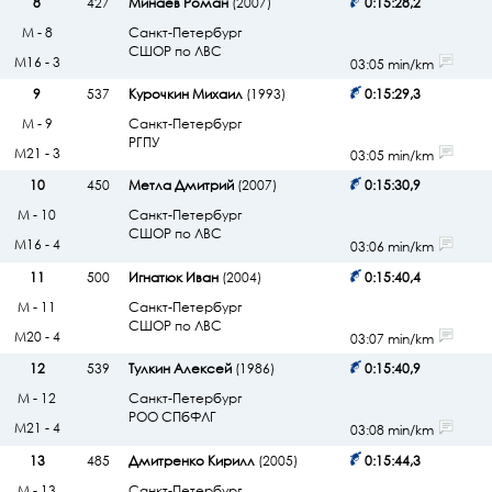
8
427
Минаев Роман
(2007)
0:15:28,2
М - 8
Санкт-Петербург
СШОР по ЛВС
М16 - 3
03:05 min/km
9
537
Курочкин Михаил
(1993)
0:15:29,3
М - 9
Санкт-Петербург
РГПУ
М21 - 3
03:05 min/km
10
450
Метла Дмитрий
(2007)
0:15:30,9
М - 10
Санкт-Петербург
СШОР по ЛВС
М16 - 4
03:06 min/km
11
500
Игнатюк Иван
(2004)
0:15:40,4
М - 11
Санкт-Петербург
СШОР по ЛВС
М20 - 4
03:07 min/km
12
539
Тулкин Алексей
(1986)
0:15:40,9
М - 12
Санкт-Петербург
РОО СПбФЛГ
М21 - 4
03:08 min/km
13
485
Дмитренко Кирилл
(2005)
0:15:44,3
М - 13
Санкт-Петербург