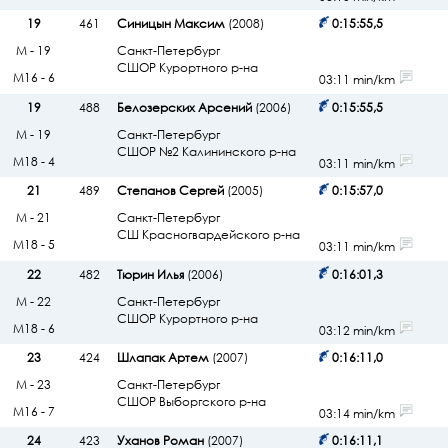
19
461
Синицын Максим
(2008)
0:15:55,5
М - 19
Санкт-Петербург
СШОР Курортного р-на
М16 - 6
03:11 min/km
19
488
Белозерских Арсений
(2006)
0:15:55,5
М - 19
Санкт-Петербург
СШОР №2 Калининского р-на
М18 - 4
03:11 min/km
21
489
Степанов Сергей
(2005)
0:15:57,0
М - 21
Санкт-Петербург
СШ Красногвардейского р-на
М18 - 5
03:11 min/km
22
482
Тюрин Илья
(2006)
0:16:01,3
М - 22
Санкт-Петербург
СШОР Курортного р-на
М18 - 6
03:12 min/km
23
424
Шлапак Артем
(2007)
0:16:11,0
М - 23
Санкт-Петербург
СШОР Выборгского р-на
М16 - 7
03:14 min/km
24
423
Уханов Роман
(2007)
0:16:11,1