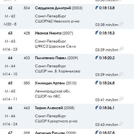
62
504
Сердюков Дмитрий
(2003)
0:18:13,8
М - 62
Санкт-Петербург
СШОР№2 Невского р-на
М20 - 8
03:38 min/km
63
428
Иванов Никита
(2007)
0:18:18,3
М - 63
Санкт-Петербург
ЦФКСЗ Царское Село
М16 - 23
03:39 min/km
64
403
Пилипенко Павел
(2009)
0:18:20,2
М - 64
Санкт-Петербург
СШОР им. В. Коренькова
М14 - 10
03:39 min/km
65
385
Умницын Артем
(2010)
0:18:26,8
М - 65
Ленинградская обл.
СШОР по ЛВС
М14 - 11
03:41 min/km
66
463
Тюрин Алексей
(2008)
0:18:36,1
М - 66
Санкт-Петербург
СШОР Курортного р-на
М16 - 24
03:43 min/km
67
359
Лисицын Руслан
(2009)
0:18:37,8