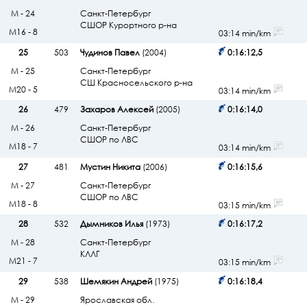
М - 24
Санкт-Петербург
СШОР Курортного р-на
М16 - 8
03:14 min/km
25
503
Чудинов Павел
(2004)
0:16:12,5
М - 25
Санкт-Петербург
СШ Красносельского р-на
М20 - 5
03:14 min/km
26
479
Захаров Алексей
(2005)
0:16:14,0
М - 26
Санкт-Петербург
СШОР по ЛВС
М18 - 7
03:14 min/km
27
481
Мустин Никита
(2006)
0:16:15,6
М - 27
Санкт-Петербург
СШОР по ЛВС
М18 - 8
03:15 min/km
28
532
Дымников Илья
(1973)
0:16:17,2
М - 28
Санкт-Петербург
КЛЛГ
М21 - 7
03:15 min/km
29
538
Шемякин Андрей
(1975)
0:16:18,4
М - 29
Ярославская обл.