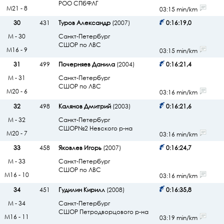
РОО СПбФЛГ
М21 - 8
03:15 min/km
30
431
Туров Александр
(2007)
0:16:19,0
М - 30
Санкт-Петербург
СШОР по ЛВС
М16 - 9
03:15 min/km
31
499
Почерняев Данила
(2004)
0:16:21,4
М - 31
Санкт-Петербург
СШОР по ЛВС
М20 - 6
03:16 min/km
32
498
Калянов Дмитрий
(2003)
0:16:21,6
М - 32
Санкт-Петербург
СШОР№2 Невского р-на
М20 - 7
03:16 min/km
33
458
Яковлев Игорь
(2007)
0:16:24,7
М - 33
Санкт-Петербург
СШОР по ЛВС
М16 - 10
03:16 min/km
34
451
Гудилин Кирилл
(2008)
0:16:35,8
М - 34
Санкт-Петербург
СШОР Петродворцового р-на
М16 - 11
03:19 min/km