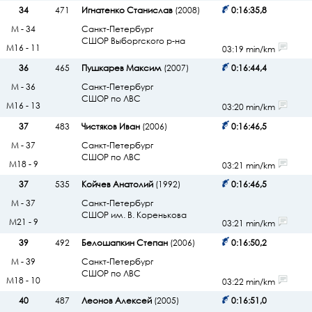
34
471
Игнатенко Станислав
(2008)
0:16:35,8
М - 34
Санкт-Петербург
СШОР Выборгского р-на
М16 - 11
03:19 min/km
36
465
Пушкарев Максим
(2007)
0:16:44,4
М - 36
Санкт-Петербург
СШОР по ЛВС
М16 - 13
03:20 min/km
37
483
Чистяков Иван
(2006)
0:16:46,5
М - 37
Санкт-Петербург
СШОР по ЛВС
М18 - 9
03:21 min/km
37
535
Койчев Анатолий
(1992)
0:16:46,5
М - 37
Санкт-Петербург
СШОР им. В. Коренькова
М21 - 9
03:21 min/km
39
492
Белошапкин Степан
(2006)
0:16:50,2
М - 39
Санкт-Петербург
СШОР по ЛВС
М18 - 10
03:22 min/km
40
487
Леонов Алексей
(2005)
0:16:51,0