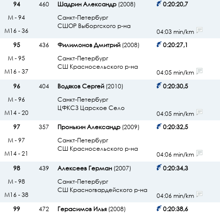
94
460
Шадрин Александр
(2008)
0:20:20,7
М - 94
Санкт-Петербург
СШОР Выборгского р-на
М16 - 36
04:03 min/km
95
436
Филимонов Дмитрий
(2008)
0:20:27,1
М - 95
Санкт-Петербург
СШ Красносельского р-на
М16 - 37
04:05 min/km
96
404
Водяков Сергей
(2010)
0:20:30,5
М - 96
Санкт-Петербург
ЦФКСЗ Царское Село
М14 - 20
04:05 min/km
97
357
Пронькин Александр
(2009)
0:20:32,5
М - 97
Санкт-Петербург
СШ Красносельского р-на
М14 - 21
04:06 min/km
98
439
Алексеев Герман
(2007)
0:20:34,3
М - 98
Санкт-Петербург
СШ Красногвардейского р-на
М16 - 38
04:06 min/km
99
472
Герасимов Илья
(2008)
0:20:38,6