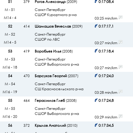
51
379
Рогов Александр
(2009)
0:17:08,4
М - 51
Санкт-Петербург
СШОР Курортного р-на
М14 - 4
03:25 min/km
52
414
Шамашов Вячеслав
(2009)
0:17:17,1
М - 52
Санкт-Петербург
СШОР по ЛВС
М14 - 5
03:27 min/km
53
419
Воробьев Илья
(2008)
0:17:18,4
М - 53
Санкт-Петербург
СШОР Выборгского р-на
М16 - 18
03:27 min/km
54
470
Барсуков Георгий
(2007)
0:17:24,0
М - 54
Санкт-Петербург
СШ Красносельского р-на
М16 - 19
03:28 min/km
55
464
Герасимов Глеб
(2008)
0:17:24,8
М - 55
Санкт-Петербург
СШОР Выборгского р-на
М16 - 20
03:29 min/km
56
372
Крылов Анатолий
(2010)
0:17:34,5