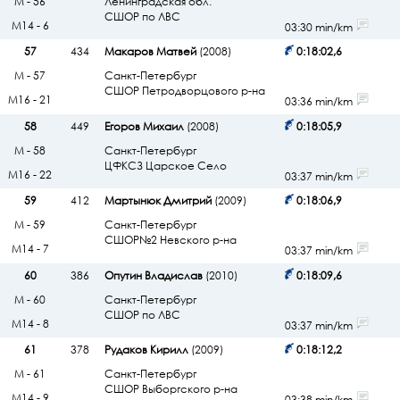
М - 56
Ленинградская обл.
СШОР по ЛВС
М14 - 6
03:30 min/km
57
434
Макаров Матвей
(2008)
0:18:02,6
М - 57
Санкт-Петербург
СШОР Петродворцового р-на
М16 - 21
03:36 min/km
58
449
Егоров Михаил
(2008)
0:18:05,9
М - 58
Санкт-Петербург
ЦФКСЗ Царское Село
М16 - 22
03:37 min/km
59
412
Мартынюк Дмитрий
(2009)
0:18:06,9
М - 59
Санкт-Петербург
СШОР№2 Невского р-на
М14 - 7
03:37 min/km
60
386
Опутин Владислав
(2010)
0:18:09,6
М - 60
Санкт-Петербург
СШОР по ЛВС
М14 - 8
03:37 min/km
61
378
Рудаков Кирилл
(2009)
0:18:12,2
М - 61
Санкт-Петербург
СШОР Выборгского р-на
М14 - 9
03:38 min/km