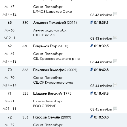
М - 67
Санкт-Петербург
ЦФКСЗ Царское Село
М14 - 12
03:43 min/km
68
330
Андреев Тимофей
(2011)
0:18:39,1
М - 68
Ленинградская обл.
СШОР по ЛВС
М12 - 1
03:43 min/km
69
360
Гаврилов Егор
(2010)
0:18:39,5
М - 69
Санкт-Петербург
СШ Красносельского р-на
М14 - 13
03:44 min/km
70
363
Печаткин Тимофей
(2009)
0:18:42,8
М - 70
Санкт-Петербург
СШОР Курортного р-на
М14 - 14
03:44 min/km
71
525
Шадрин Виталий
(1975)
0:18:49,3
М - 71
Санкт-Петербург
РОО СПбФЛГ
М21 - 11
03:45 min/km
72
356
Паюсов Семён
(2009)
0:18:50,8
М - 72
Санкт-Петербург