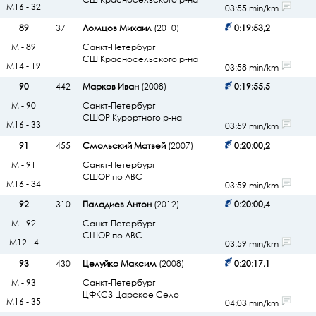
М16 - 32
03:55 min/km
89
371
Ломцов Михаил
(2010)
0:19:53,2
М - 89
Санкт-Петербург
СШ Красносельского р-на
М14 - 19
03:58 min/km
90
442
Марков Иван
(2008)
0:19:55,5
М - 90
Санкт-Петербург
СШОР Курортного р-на
М16 - 33
03:59 min/km
91
455
Смольский Матвей
(2007)
0:20:00,2
М - 91
Санкт-Петербург
СШОР по ЛВС
М16 - 34
03:59 min/km
92
310
Паладиев Антон
(2012)
0:20:00,4
М - 92
Санкт-Петербург
СШОР по ЛВС
М12 - 4
03:59 min/km
93
430
Целуйко Максим
(2008)
0:20:17,1
М - 93
Санкт-Петербург
ЦФКСЗ Царское Село
М16 - 35
04:03 min/km