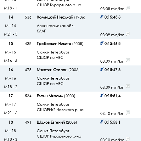
СШОР Курортного р-на
М18 - 1
03:08 min/km
14
536
Хомицкий Николай
(1986)
0:15:45,3
М - 14
Ленинградская обл.
КЛЛГ
М21 - 5
03:09 min/km
15
438
Гребенкин Никита
(2008)
0:15:46,8
М - 15
Санкт-Петербург
СШОР по ЛВС
М16 - 5
03:09 min/km
16
478
Мякотин Степан
(2006)
0:15:47,8
М - 16
Санкт-Петербург
СШОР по ЛВС
М18 - 2
03:09 min/km
17
534
Евсин Михаил
(2000)
0:15:51,4
М - 17
Санкт-Петербург
СШОР№2 Невского р-на
М21 - 6
03:10 min/km
18
491
Шалов Евгений
(2006)
0:15:53,1
М - 18
Санкт-Петербург
СШОР Курортного р-на
М18 - 3
03:10 min/km