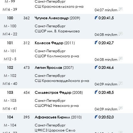
М - 99
Санкт-Петербург
СШ Красносельского р-на
М16 - 39
04:07 min/km
100
362
Чугунов Александр
(2009)
0:20:41,5
М - 100
Санкт-Петербург
СШОР им. В. Коренькова
М14 - 22
04:08 min/km
101
312
Колесов Федор
(2011)
0:20:42,7
М - 101
Санкт-Петербург
СШОР Колпинского р-на
М12 - 5
04:08 min/km
102
473
Лепин Ярослав
(2007)
0:20:46,6
М - 102
Санкт-Петербург
СШ Красногвардейского р-на
М16 - 40
04:09 min/km
103
454
Сильвестров Федор
(2008)
0:20:48,5
М - 103
Санкт-Петербург
СШОР№2 Невского р-на
М16 - 41
04:09 min/km
104
395
Афанасьев Кирилл
(2010)
0:20:52,0
М - 104
Санкт-Петербург
ЦФКСЗ Царское Село