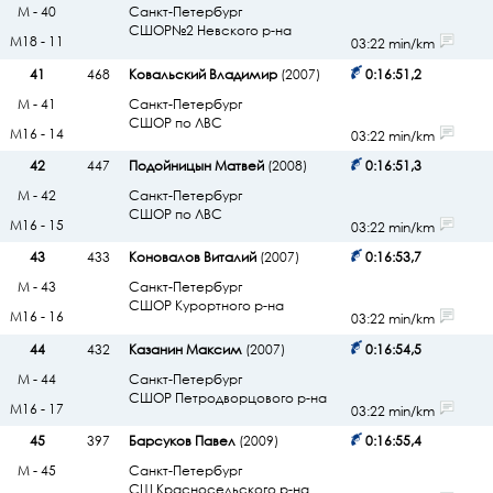
М - 40
Санкт-Петербург
СШОР№2 Невского р-на
М18 - 11
03:22 min/km
41
468
Ковальский Владимир
(2007)
0:16:51,2
М - 41
Санкт-Петербург
СШОР по ЛВС
М16 - 14
03:22 min/km
42
447
Подойницын Матвей
(2008)
0:16:51,3
М - 42
Санкт-Петербург
СШОР по ЛВС
М16 - 15
03:22 min/km
43
433
Коновалов Виталий
(2007)
0:16:53,7
М - 43
Санкт-Петербург
СШОР Курортного р-на
М16 - 16
03:22 min/km
44
432
Казанин Максим
(2007)
0:16:54,5
М - 44
Санкт-Петербург
СШОР Петродворцового р-на
М16 - 17
03:22 min/km
45
397
Барсуков Павел
(2009)
0:16:55,4
М - 45
Санкт-Петербург
СШ Красносельского р-на