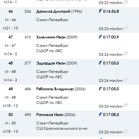
М14 - 1
03:22 min/km
46
526
Данилов Дмитрий
(1996)
0:16:56,8
М - 46
Санкт-Петербург
М21 - 10
03:23 min/km
47
410
Хмелинин Иван
(2009)
0:17:00,9
М - 47
Санкт-Петербург
СШОР по ЛВС
М14 - 2
03:24 min/km
48
377
Эдуардов Иван
(2009)
0:17:05,0
М - 48
Санкт-Петербург
СШОР по ЛВС
М14 - 3
03:24 min/km
48
486
Рябоконь Владимир
(2006)
0:17:05,0
М - 48
Санкт-Петербург
СШОР по ЛВС
М18 - 12
03:24 min/km
50
490
Ратников Иван
(2006)
0:17:08,3
М - 50
Санкт-Петербург
СШ Красносельского р-на
М18 - 13
03:25 min/km