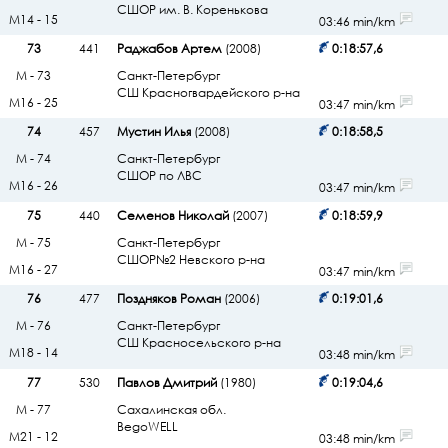
СШОР им. В. Коренькова
М14 - 15
03:46 min/km
73
441
Раджабов Артем
(2008)
0:18:57,6
М - 73
Санкт-Петербург
СШ Красногвардейского р-на
М16 - 25
03:47 min/km
74
457
Мустин Илья
(2008)
0:18:58,5
М - 74
Санкт-Петербург
СШОР по ЛВС
М16 - 26
03:47 min/km
75
440
Семенов Николай
(2007)
0:18:59,9
М - 75
Санкт-Петербург
СШОР№2 Невского р-на
М16 - 27
03:47 min/km
76
477
Поздняков Роман
(2006)
0:19:01,6
М - 76
Санкт-Петербург
СШ Красносельского р-на
М18 - 14
03:48 min/km
77
530
Павлов Дмитрий
(1980)
0:19:04,6
М - 77
Сахалинская обл.
BegoWELL
М21 - 12
03:48 min/km