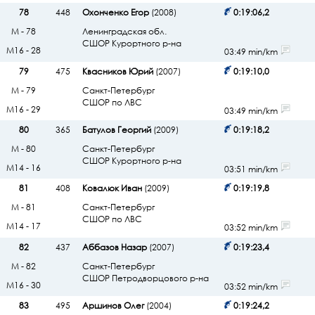
78
448
Охонченко Егор
(2008)
0:19:06,2
М - 78
Ленинградская обл.
СШОР Курортного р-на
М16 - 28
03:49 min/km
79
475
Квасников Юрий
(2007)
0:19:10,0
М - 79
Санкт-Петербург
СШОР по ЛВС
М16 - 29
03:49 min/km
80
365
Батулов Георгий
(2009)
0:19:18,2
М - 80
Санкт-Петербург
СШОР Курортного р-на
М14 - 16
03:51 min/km
81
408
Ковалюк Иван
(2009)
0:19:19,8
М - 81
Санкт-Петербург
СШОР по ЛВС
М14 - 17
03:52 min/km
82
437
Аббазов Назар
(2007)
0:19:23,4
М - 82
Санкт-Петербург
СШОР Петродворцового р-на
М16 - 30
03:52 min/km
83
495
Аршинов Олег
(2004)
0:19:24,2