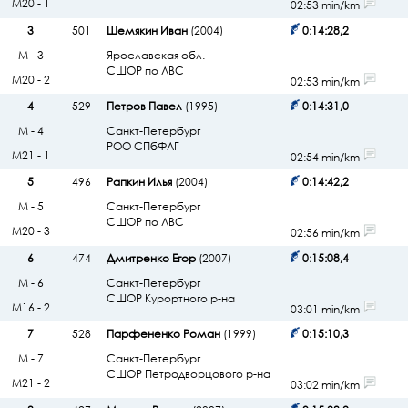
М20 - 1
02:53 min/km
3
501
Шемякин Иван
(2004)
0:14:28,2
М - 3
Ярославская обл.
СШОР по ЛВС
М20 - 2
02:53 min/km
4
529
Петров Павел
(1995)
0:14:31,0
М - 4
Санкт-Петербург
РОО СПбФЛГ
М21 - 1
02:54 min/km
5
496
Рапкин Илья
(2004)
0:14:42,2
М - 5
Санкт-Петербург
СШОР по ЛВС
М20 - 3
02:56 min/km
6
474
Дмитренко Егор
(2007)
0:15:08,4
М - 6
Санкт-Петербург
СШОР Курортного р-на
М16 - 2
03:01 min/km
7
528
Парфененко Роман
(1999)
0:15:10,3
М - 7
Санкт-Петербург
СШОР Петродворцового р-на
М21 - 2
03:02 min/km