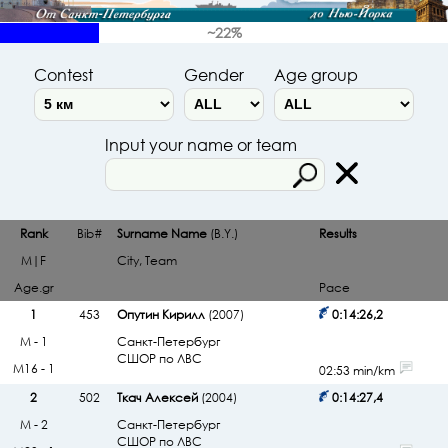
~22%
Contest
Gender
Age group
Input your name or team
Rank
Bib#
Surname Name
(B.Y.)
Results
M|F
City, Team
Age.gr
Pace
1
453
Опутин Кирилл
(2007)
0:14:26,2
М - 1
Санкт-Петербург
СШОР по ЛВС
М16 - 1
02:53 min/km
2
502
Ткач Алексей
(2004)
0:14:27,4
М - 2
Санкт-Петербург
СШОР по ЛВС