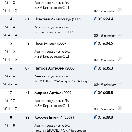
М - 13
Ленинградская обл.
МБУ Кировская СШ
М14 - 13
03:16 min/km
14
131
Невежин Александр
(2009)
0:16:24.4
М - 14
Ленинградская обл.
Всеволожская СШОР
М14 - 14
03:16 min/km
15
143
Прач Мирон
(2009)
0:16:34.5
М - 15
Ленинградская обл.
МБУ Кировская СШ
М14 - 15
03:18 min/km
16
107
Петров Артемий
(2008)
0:16:35.3
М - 16
Ленинградская обл.
МБУ СШОР "Фаворит" г. Выборг
М14 - 16
03:19 min/km
17
141
Марков Артём
(2009)
0:16:35.8
М - 17
Ленинградская обл.
МБУ Кировская СШ
М14 - 17
03:19 min/km
18
133
Комлев Евгений
(2009)
0:16:39.8
М - 18
Ленинградская обл.
Тихвин ДЮСШ / СК Марафон