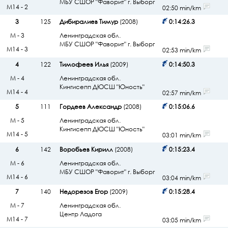
МБУ СШОР "Фаворит" г. Выборг
М14 - 2
02:50 min/km
3
125
Дибиралиев Тимур
(2008)
0:14:26.3
М - 3
Ленинградская обл.
МБУ СШОР "Фаворит" г. Выборг
М14 - 3
02:53 min/km
4
122
Тимофеев Илья
(2009)
0:14:50.3
М - 4
Ленинградская обл.
Кингисепп ДЮСШ "Юность"
М14 - 4
02:57 min/km
5
111
Гордеев Александр
(2008)
0:15:06.6
М - 5
Ленинградская обл.
Кингисепп ДЮСШ "Юность"
М14 - 5
03:01 min/km
6
142
Воробьев Кирилл
(2008)
0:15:23.4
М - 6
Ленинградская обл.
МБУ СШОР "Фаворит" г. Выборг
М14 - 6
03:04 min/km
7
140
Недорезов Егор
(2009)
0:15:28.4
М - 7
Ленинградская обл.
Центр Ладога
М14 - 7
03:05 min/km