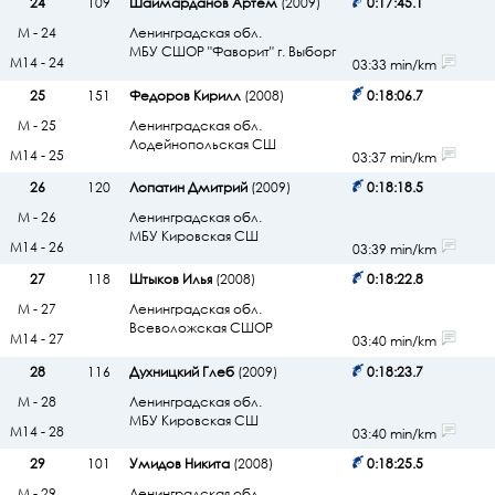
24
109
Шаймарданов Артем
(2009)
0:17:45.1
М - 24
Ленинградская обл.
МБУ СШОР "Фаворит" г. Выборг
М14 - 24
03:33 min/km
25
151
Федоров Кирилл
(2008)
0:18:06.7
М - 25
Ленинградская обл.
Лодейнопольская СШ
М14 - 25
03:37 min/km
26
120
Лопатин Дмитрий
(2009)
0:18:18.5
М - 26
Ленинградская обл.
МБУ Кировская СШ
М14 - 26
03:39 min/km
27
118
Штыков Илья
(2008)
0:18:22.8
М - 27
Ленинградская обл.
Всеволожская СШОР
М14 - 27
03:40 min/km
28
116
Духницкий Глеб
(2009)
0:18:23.7
М - 28
Ленинградская обл.
МБУ Кировская СШ
М14 - 28
03:40 min/km
29
101
Умидов Никита
(2008)
0:18:25.5
М - 29
Ленинградская обл.