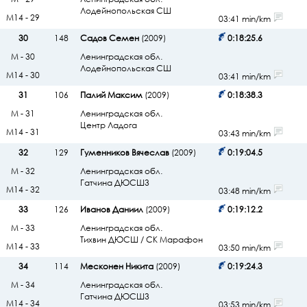
Лодейнопольская СШ
М14 - 29
03:41 min/km
30
148
Садов Семен
(2009)
0:18:25.6
М - 30
Ленинградская обл.
Лодейнопольская СШ
М14 - 30
03:41 min/km
31
106
Палий Максим
(2009)
0:18:38.3
М - 31
Ленинградская обл.
Центр Ладога
М14 - 31
03:43 min/km
32
129
Гуменников Вячеслав
(2009)
0:19:04.5
М - 32
Ленинградская обл.
Гатчина ДЮСШ3
М14 - 32
03:48 min/km
33
126
Иванов Даниил
(2009)
0:19:12.2
М - 33
Ленинградская обл.
Тихвин ДЮСШ / СК Марафон
М14 - 33
03:50 min/km
34
114
Месконен Никита
(2009)
0:19:24.3
М - 34
Ленинградская обл.
Гатчина ДЮСШ3
М14 - 34
03:53 min/km