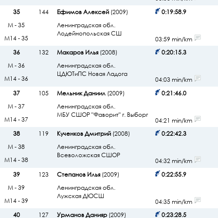
35
144
Ефимов Алексей
(2009)
0:19:58.9
М - 35
Ленинградская обл.
Лодейнопольская СШ
М14 - 35
03:59 min/km
36
132
Макаров Илья
(2008)
0:20:15.3
М - 36
Ленинградская обл.
ЦДЮТиПС Новая Ладога
М14 - 36
04:03 min/km
37
105
Мельник Даниил
(2009)
0:21:46.0
М - 37
Ленинградская обл.
МБУ СШОР "Фаворит" г. Выборг
М14 - 37
04:21 min/km
38
119
Кученков Дмитрий
(2008)
0:22:42.3
М - 38
Ленинградская обл.
Всеволожская СШОР
М14 - 38
04:32 min/km
39
123
Степанов Илья
(2009)
0:22:55.9
М - 39
Ленинградская обл.
Лужская ДЮСШ
М14 - 39
04:35 min/km
40
127
Урманов Данияр
(2009)
0:23:28.5