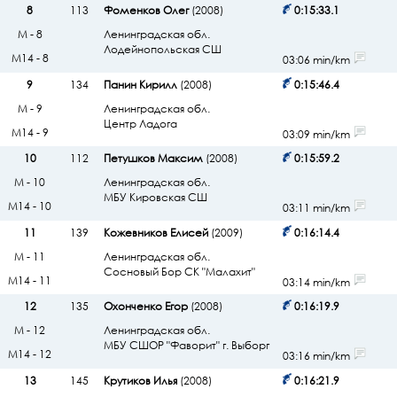
8
113
Фоменков Олег
(2008)
0:15:33.1
М - 8
Ленинградская обл.
Лодейнопольская СШ
М14 - 8
03:06 min/km
9
134
Панин Кирилл
(2008)
0:15:46.4
М - 9
Ленинградская обл.
Центр Ладога
М14 - 9
03:09 min/km
10
112
Петушков Максим
(2008)
0:15:59.2
М - 10
Ленинградская обл.
МБУ Кировская СШ
М14 - 10
03:11 min/km
11
139
Кожевников Елисей
(2009)
0:16:14.4
М - 11
Ленинградская обл.
Сосновый Бор СК "Малахит"
М14 - 11
03:14 min/km
12
135
Охонченко Егор
(2008)
0:16:19.9
М - 12
Ленинградская обл.
МБУ СШОР "Фаворит" г. Выборг
М14 - 12
03:16 min/km
13
145
Крутиков Илья
(2008)
0:16:21.9