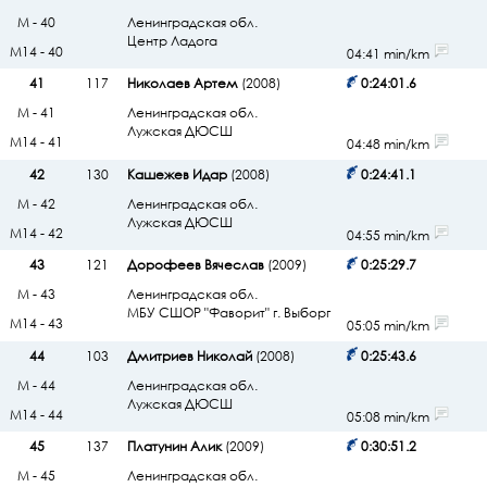
М - 40
Ленинградская обл.
Центр Ладога
М14 - 40
04:41 min/km
41
117
Николаев Артем
(2008)
0:24:01.6
М - 41
Ленинградская обл.
Лужская ДЮСШ
М14 - 41
04:48 min/km
42
130
Кашежев Идар
(2008)
0:24:41.1
М - 42
Ленинградская обл.
Лужская ДЮСШ
М14 - 42
04:55 min/km
43
121
Дорофеев Вячеслав
(2009)
0:25:29.7
М - 43
Ленинградская обл.
МБУ СШОР "Фаворит" г. Выборг
М14 - 43
05:05 min/km
44
103
Дмитриев Николай
(2008)
0:25:43.6
М - 44
Ленинградская обл.
Лужская ДЮСШ
М14 - 44
05:08 min/km
45
137
Платунин Алик
(2009)
0:30:51.2
М - 45
Ленинградская обл.