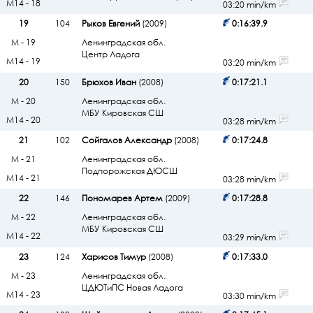
М14 - 18
03:20 min/km
19
104
Рыков Евгений
(2009)
0:16:39.9
М - 19
Ленинградская обл.
Центр Ладога
М14 - 19
03:20 min/km
20
150
Брюхов Иван
(2008)
0:17:21.1
М - 20
Ленинградская обл.
МБУ Кировская СШ
М14 - 20
03:28 min/km
21
102
Сойгалов Александр
(2008)
0:17:24.8
М - 21
Ленинградская обл.
Подпорожская ДЮСШ
М14 - 21
03:28 min/km
22
146
Пономарев Артем
(2009)
0:17:28.8
М - 22
Ленинградская обл.
МБУ Кировская СШ
М14 - 22
03:29 min/km
23
124
Харисов Тимур
(2008)
0:17:33.0
М - 23
Ленинградская обл.
ЦДЮТиПС Новая Ладога
М14 - 23
03:30 min/km