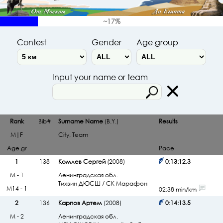
~17%
Contest
Gender
Age group
Input your name or team
Rank
Bib#
Surname Name
(B.Y.)
Results
M|F
City, Team
Age.gr
Pace
1
138
Комлев Сергей
(2008)
0:13:12.3
М - 1
Ленинградская обл.
Тихвин ДЮСШ / СК Марафон
М14 - 1
02:38 min/km
2
136
Карпов Артем
(2008)
0:14:13.5
М - 2
Ленинградская обл.