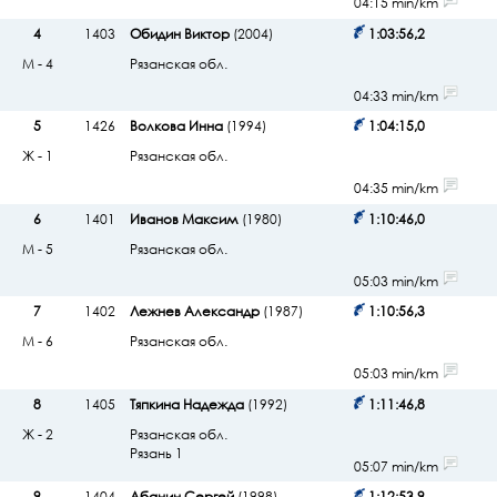
04:15 min/km
4
1403
Обидин Виктор
(2004)
1:03:56,2
М - 4
Рязанская обл.
04:33 min/km
5
1426
Волкова Инна
(1994)
1:04:15,0
Ж - 1
Рязанская обл.
04:35 min/km
6
1401
Иванов Максим
(1980)
1:10:46,0
М - 5
Рязанская обл.
05:03 min/km
7
1402
Лежнев Александр
(1987)
1:10:56,3
М - 6
Рязанская обл.
05:03 min/km
8
1405
Тяпкина Надежда
(1992)
1:11:46,8
Ж - 2
Рязанская обл.
Рязань 1
05:07 min/km
9
1404
Абанин Сергей
(1998)
1:12:53,9