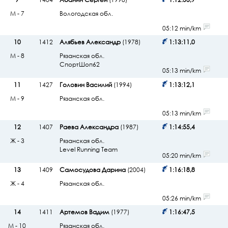
М - 7
Вологодская обл.
05:12 min/km
10
1412
Алябьев Александр
(1978)
1:13:11,0
М - 8
Рязанская обл.
СпортШоп62
05:13 min/km
11
1427
Головин Василий
(1994)
1:13:12,1
М - 9
Рязанская обл.
05:13 min/km
12
1407
Раева Александра
(1987)
1:14:55,4
Ж - 3
Рязанская обл.
Level Running Team
05:20 min/km
13
1409
Самосудова Дарина
(2004)
1:16:18,8
Ж - 4
Рязанская обл.
05:26 min/km
14
1411
Артемов Вадим
(1977)
1:16:47,5
М - 10
Рязанская обл.