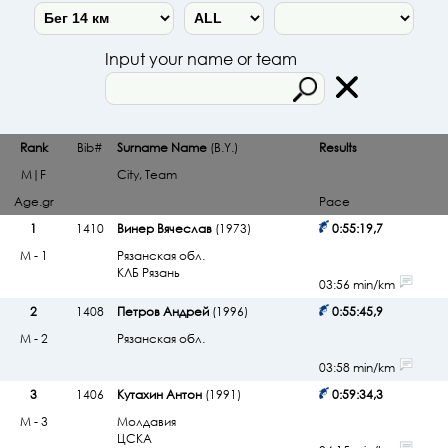
Input your name or team
Rank
Bib#
Surname Name
(B.Y.)
Results
M|F
City, Team
Age.gr
Pace
1
1410
Винер Вячеслав
(1973)
0:55:19,7
М - 1
Рязанская обл.
КЛБ Рязань
03:56 min/km
2
1408
Петров Андрей
(1996)
0:55:45,9
М - 2
Рязанская обл.
03:58 min/km
3
1406
Кутахин Антон
(1991)
0:59:34,3
М - 3
Молдавия
ЦСКА