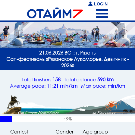
LOGIN
21.06.2026 ВС
:: г. Рязань
Сап-фестиваль «Рязанское Лукоморье. Девичник -
2026»
Total finishers
158
Total distance
590 km
Average pace:
11:21 min/km
Max pace:
min/km
~9%
Contest
Gender
Age group