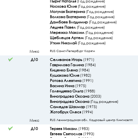
Пыриг Наталья
(Год рождения)
Носкова Юлия
(Год рождения)
Могучая Екатерина
(Год рождения)
Волкова Екатерина
(Год рождения)
Дамбаев Владимир
(Год рождения)
Леднев Павел
(Год рождения)
Мережко Максим
(Год рождения)
Щеблецов Артем
(Год рождения)
Уткин Николай
(Год рождения)
Микс
RUS Санкт-Петербург Коряги
Д10
Селиванов Игорь
(1971)
Гаврилова Галина
(1984)
Киценко Елена
(1984)
Кушакова Юлия
(1982)
Ротова Алевтина
(1991)
Васина Инна
(1975)
Голендяева Ольга
(1988)
Виноградова Оксана
(2003)
Виноградова Оксана
(Год рождения)
Самедов Шахмар
(1975)
Жотобрух Олеся
(1994)
Микс
RUS Ленинградская обл. Кадровый центр Кингисепп
Д10
Теряев Михаил
(1983)
Евтеев Святослав
(1993)