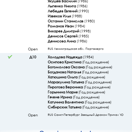
Якушев Василий
(1986)
Лыпенко Никита
(1986)
Лебедев Евгений
(1990)
Извеков Илья
(1988)
Останин Станислав
(1980)
Романов Иван
(1984)
Вихарев Дмитрий
(1998)
Денисов Сергей
(1985)
Денисова Анна
(1986)
Open
RUS Ленинградская обл. Портэнерго
Д10
Холодова Надежда
(1984)
Осипова Кристина
(Год рождения)
Богомолова Оксана
(Год рождения)
Богданова Наталья
(Год рождения)
Хатюшина Ольга
(Год рождения)
Маракулина Татьяна
(Год рождения)
Пирогова Вероника
(Год рождения)
Горынина Мария
(Год рождения)
Гячене Ирина
(Год рождения)
Катунина Валентина
(Год рождения)
Сибирских Татьяна
(Год рождения)
Open
RUS Санкт-Петербург Звездный Дракон Причал’Ю