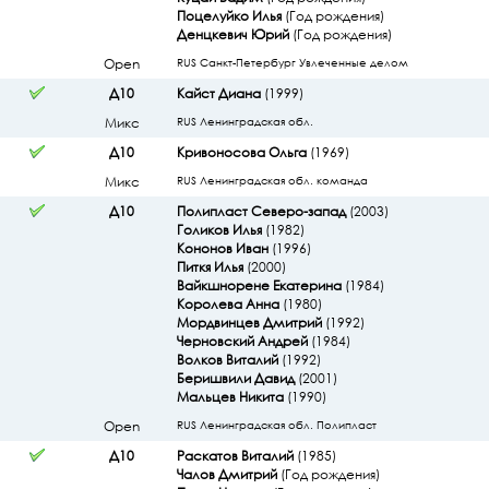
Поцелуйко Илья
(Год рождения)
Денцкевич Юрий
(Год рождения)
Open
RUS Санкт-Петербург Увлеченные делом
Д10
Кайст Диана
(1999)
Микс
RUS Ленинградская обл.
Д10
Кривоносова Ольга
(1969)
Микс
RUS Ленинградская обл. команда
Д10
Полипласт Северо-запад
(2003)
Голиков Илья
(1982)
Кононов Иван
(1996)
Питкя Илья
(2000)
Вайкшнорене Екатерина
(1984)
Королева Анна
(1980)
Мордвинцев Дмитрий
(1992)
Черновский Андрей
(1984)
Волков Виталий
(1992)
Беришвили Давид
(2001)
Мальцев Никита
(1990)
Open
RUS Ленинградская обл. Полипласт
Д10
Раскатов Виталий
(1985)
Чалов Дмитрий
(Год рождения)