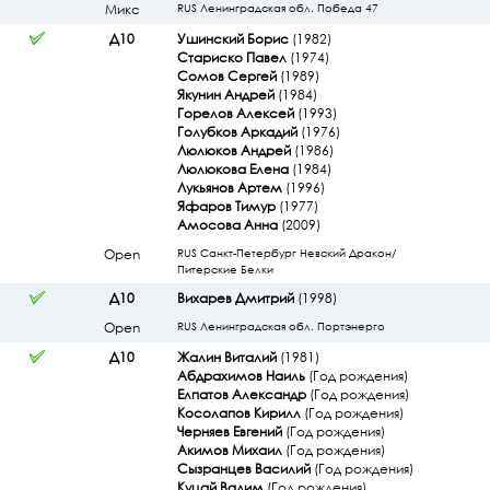
Микс
RUS Ленинградская обл. Победа 47
Д10
Ушинский Борис
(1982)
Стариско Павел
(1974)
Сомов Сергей
(1989)
Якунин Андрей
(1984)
Горелов Алексей
(1993)
Голубков Аркадий
(1976)
Люлюков Андрей
(1986)
Люлюкова Елена
(1984)
Лукьянов Артем
(1996)
Яфаров Тимур
(1977)
Амосова Анна
(2009)
Open
RUS Санкт-Петербург Невский Дракон/
Питерские Белки
Д10
Вихарев Дмитрий
(1998)
Open
RUS Ленинградская обл. Портэнерго
Д10
Жалин Виталий
(1981)
Абдрахимов Наиль
(Год рождения)
Елпатов Александр
(Год рождения)
Косолапов Кирилл
(Год рождения)
Черняев Евгений
(Год рождения)
Акимов Михаил
(Год рождения)
Сызранцев Василий
(Год рождения)
Куцай Вадим
(Год рождения)