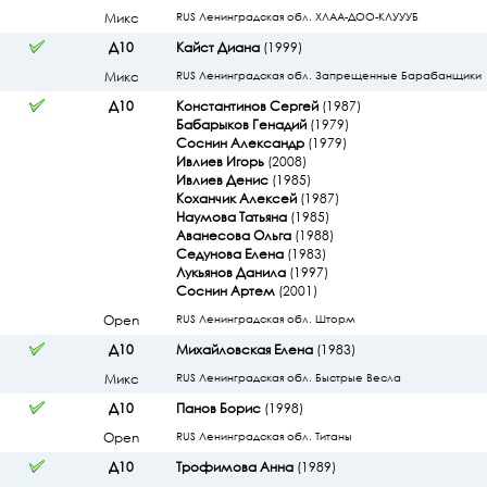
Микс
RUS Ленинградская обл. ХЛАА-ДОО-КЛУУУБ
Д10
Кайст Диана
(1999)
Микс
RUS Ленинградская обл. Запрещенные Барабанщики
Д10
Константинов Сергей
(1987)
Бабарыков Генадий
(1979)
Соснин Александр
(1979)
Ивлиев Игорь
(2008)
Ивлиев Денис
(1985)
Коханчик Алексей
(1987)
Наумова Татьяна
(1985)
Аванесова Ольга
(1988)
Седунова Елена
(1983)
Лукьянов Данила
(1997)
Соснин Артем
(2001)
Open
RUS Ленинградская обл. Шторм
Д10
Михайловская Елена
(1983)
Микс
RUS Ленинградская обл. Быстрые Весла
Д10
Панов Борис
(1998)
Open
RUS Ленинградская обл. Титаны
Д10
Трофимова Анна
(1989)