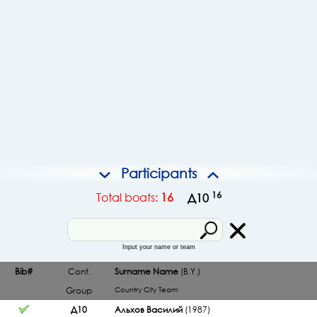
Participants
16
Total boats:
16
Д10
Input your name or team
Bib#
Cont.
Surname Name
(B.Y.)
Group
Country
City
Team
Д10
Альхов Василий
(1987)