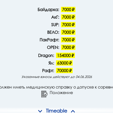
Байдарка:
7000 ₽
АкГ:
7000 ₽
SUP:
7000 ₽
ВЕЛО:
7000 ₽
ПакРафт:
7000 ₽
OPEN:
7000 ₽
Dragon:
154000 ₽
Ял:
63000 ₽
Рафт:
70000 ₽
Указанные взносы действуют до 04.06.2026
олжен иметь медицинскую справку о допуске к соревн
Положение
Timeable