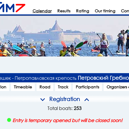
Calendar
Results
Rating
Our timing
Con
Петровский Гребн
ешек - Петропавловская крепость
tion
Timeable
Road
Track
Participants
Organizers
Registration
Total boats:
253
Entry is temporary opened but will be closed soon!