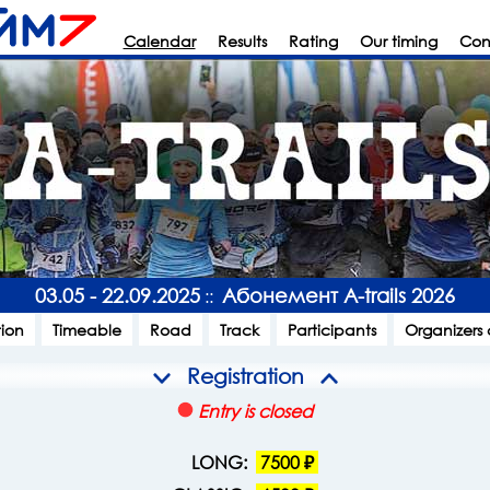
Calendar
Results
Rating
Our timing
Con
03.05 - 22.09.2025
Абонемент A-trails 2026
::
tion
Timeable
Road
Track
Participants
Organizers
Registration
Entry is closed
LONG:
7500 ₽