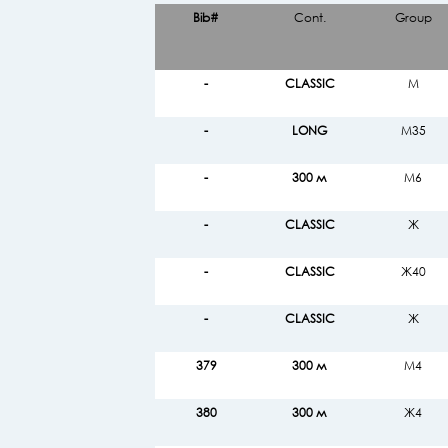
Bib#
Cont.
Group
-
CLASSIC
М
-
LONG
М35
-
300 м
М6
-
CLASSIC
Ж
-
CLASSIC
Ж40
-
CLASSIC
Ж
379
300 м
М4
380
300 м
Ж4