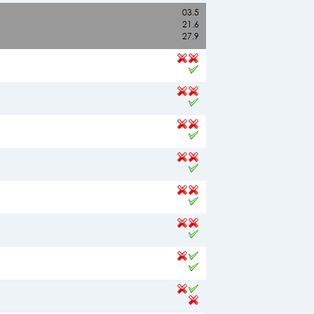
03.5
21.6
27.9