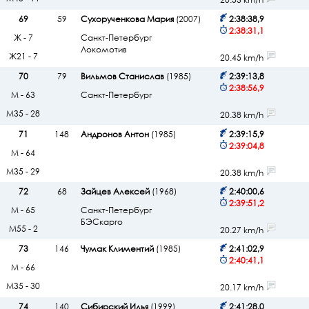
20.53 km/h
69
59
Сухорученкова Мария
(2007)
2:38:38,9
2:38:31,1
Ж - 7
Санкт-Петербург
Локомотив
Ж21 - 7
20.45 km/h
70
79
Вильмов Станислав
(1985)
2:39:13,8
2:38:56,9
М - 63
Санкт-Петербург
М35 - 28
20.38 km/h
71
148
Андронов Антон
(1985)
2:39:15,9
2:39:04,8
М - 64
М35 - 29
20.38 km/h
72
68
Зайцев Алексей
(1968)
2:40:00,6
2:39:51,2
М - 65
Санкт-Петербург
БЭСкарго
М55 - 2
20.27 km/h
73
146
Чумак Климентий
(1985)
2:41:02,9
2:40:41,1
М - 66
М35 - 30
20.17 km/h
74
140
Сибирский Илья
(1999)
2:41:28,0