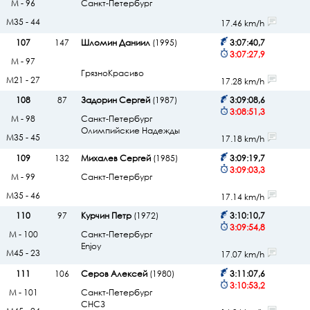
М - 96
Санкт-Петербург
М35 - 44
17.46 km/h
107
147
Шломин Даниил
(1995)
3:07:40,7
3:07:27,9
М - 97
ГрязноКрасиво
М21 - 27
17.28 km/h
108
87
Задорин Сергей
(1987)
3:09:08,6
3:08:51,3
М - 98
Санкт-Петербург
Олимпийские Надежды
М35 - 45
17.18 km/h
109
132
Михалев Сергей
(1985)
3:09:19,7
3:09:03,3
М - 99
Санкт-Петербург
М35 - 46
17.14 km/h
110
97
Курчин Петр
(1972)
3:10:10,7
3:09:54,8
М - 100
Санкт-Петербург
Enjoy
М45 - 23
17.07 km/h
111
106
Серов Алексей
(1980)
3:11:07,6
3:10:53,2
М - 101
Санкт-Петербург
СНСЗ