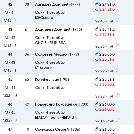
42
38
Латышев Дмитрий
(1977)
2:24:31,0
2:24:26,0
М - 41
Санкт-Петербург
БЭСкарго
М45 - 4
22.43 km/h
43
61
Дмитриев Дмитрий
(1980)
2:25:41,2
2:25:33,3
М - 42
Санкт-Петербург
CNC BIKES RUSSIA
М45 - 5
22.25 km/h
44
36
Соловьев Михаил
(1979)
2:25:55,0
2:25:51,3
М - 43
Санкт-Петербург
МТБтренинг
М45 - 6
22.22 km/h
45
65
Koryshev Ivan
(1986)
2:25:56,6
2:25:50,3
М - 44
Санкт-Петербург
М35 - 16
22.22 km/h
46
49
Подлесных Константин
(1983)
2:26:00,8
2:26:00,3
М - 45
Санкт-Петербург
ETALON team - НЬЮТЭК
М35 - 17
22.18 km/h
47
19
Смекалов Сергей
(1986)
2:26:55,5