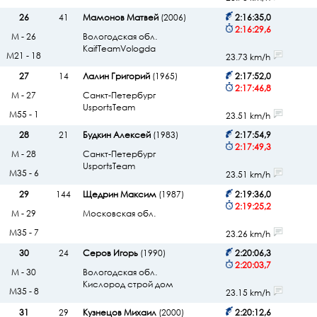
26
41
Мамонов Матвей
(2006)
2:16:35,0
2:16:29,6
М - 26
Вологодская обл.
KaifTeamVologda
М21 - 18
23.73 km/h
27
14
Лалин Григорий
(1965)
2:17:52,0
2:17:46,8
М - 27
Санкт-Петербург
UsportsTeam
М55 - 1
23.51 km/h
28
21
Будкин Алексей
(1983)
2:17:54,9
2:17:49,3
М - 28
Санкт-Петербург
UsportsTeam
М35 - 6
23.51 km/h
29
144
Щедрин Максим
(1987)
2:19:36,0
2:19:25,2
М - 29
Московская обл.
М35 - 7
23.26 km/h
30
24
Серов Игорь
(1990)
2:20:06,3
2:20:03,7
М - 30
Вологодская обл.
Кислород строй дом
М35 - 8
23.15 km/h
31
29
Кузнецов Михаил
(2000)
2:20:12,6