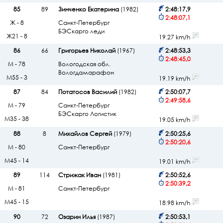
85
89
Зинченко Екатерина
(1982)
2:48:17,9
2:48:07,1
Ж - 8
Санкт-Петербург
БЭСкарго леди
Ж21 - 8
19.27 km/h
86
66
Григорьев Николай
(1967)
2:48:53,3
2:48:45,0
М - 78
Вологодская обл.
Вологдамарафон
М55 - 3
19.19 km/h
87
84
Потатосов Василий
(1982)
2:50:07,7
2:49:58,6
М - 79
Санкт-Петербург
БЭСкарго Логистик
М35 - 38
19.05 km/h
88
8
Михайлов Сергей
(1979)
2:50:25,6
2:50:20,6
М - 80
Санкт-Петербург
М45 - 14
19.01 km/h
89
114
Стрижак Иван
(1981)
2:50:52,6
2:50:39,2
М - 81
Санкт-Петербург
М45 - 15
18.98 km/h
90
72
Озарин Илья
(1987)
2:50:53,1