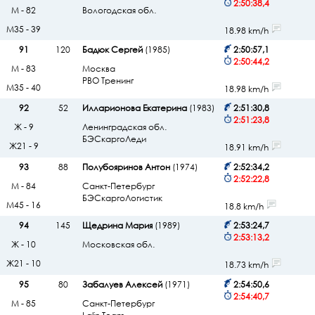
2:50:38,4
М - 82
Вологодская обл.
М35 - 39
18.98 km/h
91
120
Бадюк Сергей
(1985)
2:50:57,1
2:50:44,2
М - 83
Москва
РВО Тренинг
М35 - 40
18.98 km/h
92
52
Илларионова Екатерина
(1983)
2:51:30,8
2:51:23,8
Ж - 9
Ленинградская обл.
БЭСкаргоЛеди
Ж21 - 9
18.91 km/h
93
88
Полубояринов Антон
(1974)
2:52:34,2
2:52:22,8
М - 84
Санкт-Петербург
БЭСкаргоЛогистик
М45 - 16
18.8 km/h
94
145
Щедрина Мария
(1989)
2:53:24,7
2:53:13,2
Ж - 10
Московская обл.
Ж21 - 10
18.73 km/h
95
80
Забалуев Алексей
(1971)
2:54:50,6
2:54:40,7
М - 85
Санкт-Петербург