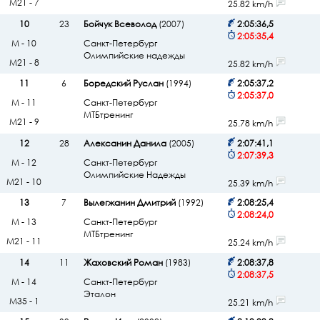
М21 - 7
25.82 km/h
10
23
Бойчук Всеволод
(2007)
2:05:36,5
2:05:35,4
М - 10
Санкт-Петербург
Олимпийские надежды
М21 - 8
25.82 km/h
11
6
Боредский Руслан
(1994)
2:05:37,2
2:05:37,0
М - 11
Санкт-Петербург
МТБтренинг
М21 - 9
25.78 km/h
12
28
Алексанин Данила
(2005)
2:07:41,1
2:07:39,3
М - 12
Санкт-Петербург
Олимпийские Надежды
М21 - 10
25.39 km/h
13
7
Вылегжанин Дмитрий
(1992)
2:08:25,4
2:08:24,0
М - 13
Санкт-Петербург
МТБтренинг
М21 - 11
25.24 km/h
14
11
Жаховский Роман
(1983)
2:08:37,8
2:08:37,5
М - 14
Санкт-Петербург
Эталон
М35 - 1
25.21 km/h