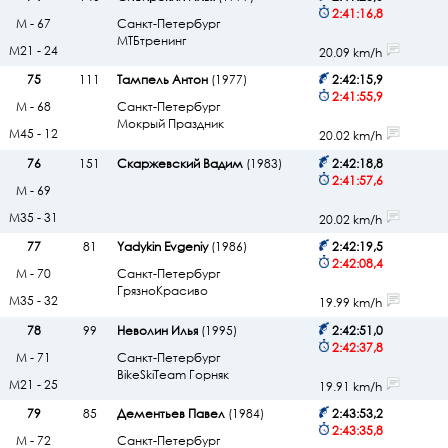
2:41:16,8
М - 67
Санкт-Петербург
МТБтренинг
М21 - 24
20.09 km/h
75
111
Тампель Антон
(1977)
2:42:15,9
2:41:55,9
М - 68
Санкт-Петербург
Мокрый Праздник
М45 - 12
20.02 km/h
76
151
Скаржевский Вадим
(1983)
2:42:18,8
2:41:57,6
М - 69
М35 - 31
20.02 km/h
77
81
Yadykin Evgeniy
(1986)
2:42:19,5
2:42:08,4
М - 70
Санкт-Петербург
ГрязноКрасиво
М35 - 32
19.99 km/h
78
99
Неволин Илья
(1995)
2:42:51,0
2:42:37,8
М - 71
Санкт-Петербург
BikeSkiTeam Горняк
М21 - 25
19.91 km/h
79
85
Дементьев Павел
(1984)
2:43:53,2
2:43:35,8
М - 72
Санкт-Петербург