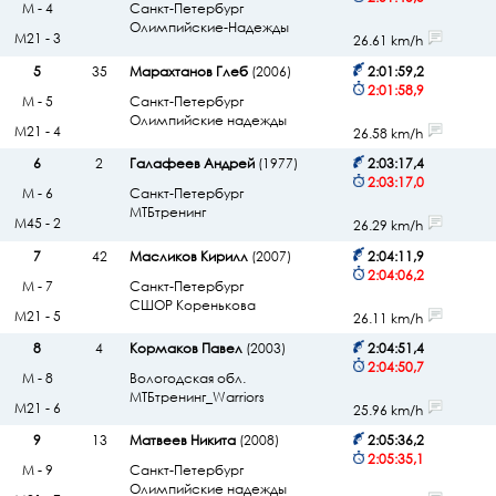
М - 4
Санкт-Петербург
Олимпийские-Надежды
М21 - 3
26.61 km/h
5
35
Марахтанов Глеб
(2006)
2:01:59,2
2:01:58,9
М - 5
Санкт-Петербург
Олимпийские надежды
М21 - 4
26.58 km/h
6
2
Галафеев Андрей
(1977)
2:03:17,4
2:03:17,0
М - 6
Санкт-Петербург
МТБтренинг
М45 - 2
26.29 km/h
7
42
Масликов Кирилл
(2007)
2:04:11,9
2:04:06,2
М - 7
Санкт-Петербург
СШОР Коренькова
М21 - 5
26.11 km/h
8
4
Кормаков Павел
(2003)
2:04:51,4
2:04:50,7
М - 8
Вологодская обл.
МТБтренинг_Warriors
М21 - 6
25.96 km/h
9
13
Матвеев Никита
(2008)
2:05:36,2
2:05:35,1
М - 9
Санкт-Петербург
Олимпийские надежды