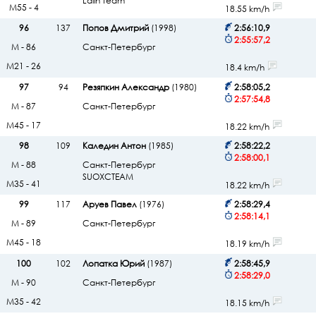
Lalin Team
М55 - 4
18.55 km/h
96
137
Попов Дмитрий
(1998)
2:56:10,9
2:55:57,2
М - 86
Санкт-Петербург
М21 - 26
18.4 km/h
97
94
Резяпкин Александр
(1980)
2:58:05,2
2:57:54,8
М - 87
Санкт-Петербург
М45 - 17
18.22 km/h
98
109
Каледин Антон
(1985)
2:58:22,2
2:58:00,1
М - 88
Санкт-Петербург
SUOXCTEAM
М35 - 41
18.22 km/h
99
117
Аруев Павел
(1976)
2:58:29,4
2:58:14,1
М - 89
Санкт-Петербург
М45 - 18
18.19 km/h
100
102
Лопатка Юрий
(1987)
2:58:45,9
2:58:29,0
М - 90
Санкт-Петербург
М35 - 42
18.15 km/h