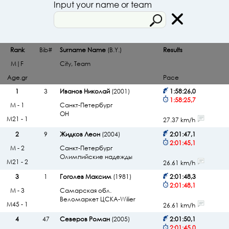
Input your name or team
Rank
Bib#
Surname Name
(B.Y.)
Results
M|F
City, Team
Age.gr
Pace
1
3
Иванов Николай
(2001)
1:58:26,0
1:58:25,7
М - 1
Санкт-Петербург
ОН
М21 - 1
27.37 km/h
2
9
Жидков Леон
(2004)
2:01:47,1
2:01:45,1
М - 2
Санкт-Петербург
Олимпийские надежды
М21 - 2
26.61 km/h
3
1
Гоголев Максим
(1981)
2:01:48,3
2:01:48,1
М - 3
Самарская обл.
Веломаркет ЦСКА-Wilier
М45 - 1
26.61 km/h
4
47
Северов Роман
(2005)
2:01:50,1
2:01:45,0