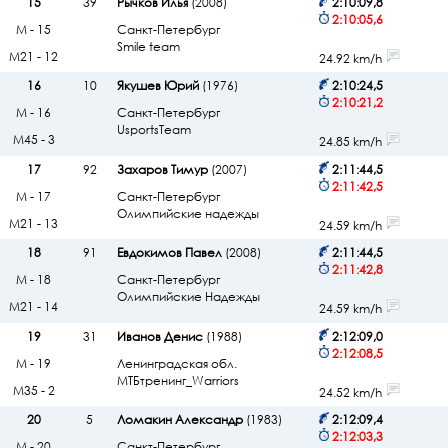
15
39
Рычков Илья
(2008)
2:10:09,8
2:10:05,6
М - 15
Санкт-Петербург
Smile team
М21 - 12
24.92 km/h
16
10
Якушев Юрий
(1976)
2:10:24,5
2:10:21,2
М - 16
Санкт-Петербург
UsportsTeam
М45 - 3
24.85 km/h
17
92
Захаров Тимур
(2007)
2:11:44,5
2:11:42,5
М - 17
Санкт-Петербург
Олимпийские надежды
М21 - 13
24.59 km/h
18
91
Евдокимов Павел
(2008)
2:11:44,5
2:11:42,8
М - 18
Санкт-Петербург
Олимпийские Надежды
М21 - 14
24.59 km/h
19
31
Иванов Денис
(1988)
2:12:09,0
2:12:08,5
М - 19
Ленинградская обл.
МТБтренинг_Warriors
М35 - 2
24.52 km/h
20
5
Ломакин Александр
(1983)
2:12:09,4
2:12:03,3
М - 20
Санкт-Петербург