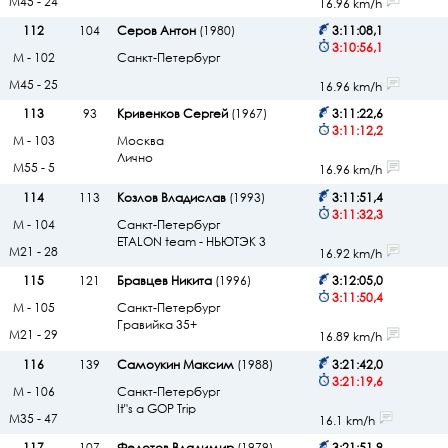
М45 - 24
16.96 km/h
112
104
Серов Антон
(1980)
3:11:08,1
3:10:56,1
М - 102
Санкт-Петербург
М45 - 25
16.96 km/h
113
93
Кривенков Сергей
(1967)
3:11:22,6
3:11:12,2
М - 103
Москва
Лично
М55 - 5
16.96 km/h
114
113
Козлов Владислав
(1993)
3:11:51,4
3:11:32,3
М - 104
Санкт-Петербург
ETALON team - НЬЮТЭК 3
М21 - 28
16.92 km/h
115
121
Бравцев Никита
(1996)
3:12:05,0
3:11:50,4
М - 105
Санкт-Петербург
Гравийка 35+
М21 - 29
16.89 km/h
116
139
Самоукин Максим
(1988)
3:21:42,0
3:21:19,6
М - 106
Санкт-Петербург
It"s a GOP Trip
М35 - 47
16.1 km/h
117
107
Федотов Владимир
(1979)
3:21:51,9