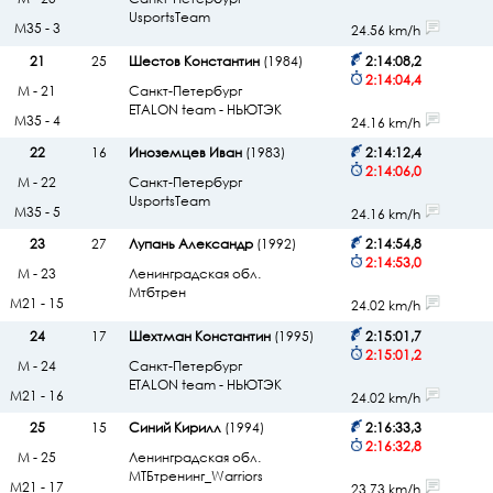
UsportsTeam
М35 - 3
24.56 km/h
21
25
Шестов Константин
(1984)
2:14:08,2
2:14:04,4
М - 21
Санкт-Петербург
ETALON team - НЬЮТЭК
М35 - 4
24.16 km/h
22
16
Иноземцев Иван
(1983)
2:14:12,4
2:14:06,0
М - 22
Санкт-Петербург
UsportsTeam
М35 - 5
24.16 km/h
23
27
Лупань Александр
(1992)
2:14:54,8
2:14:53,0
М - 23
Ленинградская обл.
Мтбтрен
М21 - 15
24.02 km/h
24
17
Шехтман Константин
(1995)
2:15:01,7
2:15:01,2
М - 24
Санкт-Петербург
ETALON team - НЬЮТЭК
М21 - 16
24.02 km/h
25
15
Синий Кирилл
(1994)
2:16:33,3
2:16:32,8
М - 25
Ленинградская обл.
МТБтренинг_Warriors
М21 - 17
23.73 km/h