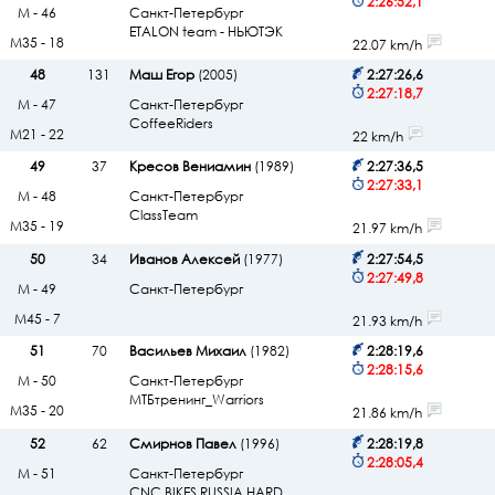
2:26:52,1
М - 46
Санкт-Петербург
ETALON team - НЬЮТЭК
М35 - 18
22.07 km/h
48
131
Маш Егор
(2005)
2:27:26,6
2:27:18,7
М - 47
Санкт-Петербург
CoffeeRiders
М21 - 22
22 km/h
49
37
Кресов Вениамин
(1989)
2:27:36,5
2:27:33,1
М - 48
Санкт-Петербург
ClassTeam
М35 - 19
21.97 km/h
50
34
Иванов Алексей
(1977)
2:27:54,5
2:27:49,8
М - 49
Санкт-Петербург
М45 - 7
21.93 km/h
51
70
Васильев Михаил
(1982)
2:28:19,6
2:28:15,6
М - 50
Санкт-Петербург
МТБтренинг_Warriors
М35 - 20
21.86 km/h
52
62
Смирнов Павел
(1996)
2:28:19,8
2:28:05,4
М - 51
Санкт-Петербург
CNC BIKES RUSSIA HARD