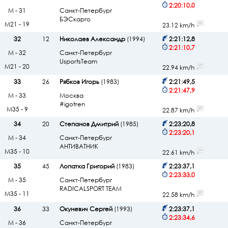
2:20:10,0
М - 31
Санкт-Петербург
БЭСкарго
М21 - 19
23.12 km/h
32
12
Николаев Александр
(1994)
2:21:12,8
2:21:10,7
М - 32
Санкт-Петербург
UsportsTeam
М21 - 20
22.94 km/h
33
26
Рябков Игорь
(1983)
2:21:49,5
2:21:47,9
М - 33
Москва
#igotren
М35 - 9
22.87 km/h
34
20
Степанов Дмитрий
(1985)
2:23:20,8
2:23:20,1
М - 34
Санкт-Петербург
АНТИВАТНИК
М35 - 10
22.61 km/h
35
45
Лопатка Григорий
(1983)
2:23:37,1
2:23:33,0
М - 35
Санкт-Петербург
RADICALSPORT TEAM
М35 - 11
22.58 km/h
36
33
Окуневич Сергей
(1993)
2:23:37,1
2:23:34,6
М - 36
Санкт-Петербург