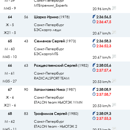
М - 59
Санкт-Петербург
МТБтренинг_Experts
М45 - 9
20.96 km/h
64
56
Шарко Ирина
(1978)
2:36:56,5
2:36:47,5
Ж - 5
Санкт-Петербург
БЭСкарго леди
Ж21 - 5
20.67 km/h
65
43
Семенов Сергей
(1973)
2:36:58,3
2:36:52,3
М - 60
Санкт-Петербург
БЭСкаргоМТБ
М45 - 10
20.67 km/h
66
63
Рождественский Сергей
(1982)
2:38:05,6
2:37:57,4
М - 61
Санкт-Петербург
RADICALSPORT TEAM
М35 - 27
20.53 km/h
67
90
Хатамтаева Ника
(1987)
2:38:08,9
2:37:58,7
Ж - 6
Санкт-Петербург
ETALON team НЬЮТЭК WMN
Ж21 - 6
20.53 km/h
68
83
Трофимов Сергей
(1980)
2:38:09,3
2:37:55,3
М - 62
Санкт-Петербург
ETALON team - НЬЮТЭК 2
М45 - 11