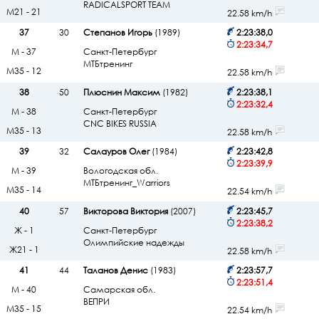
RADICALSPORT TEAM
М21 - 21
22.58 km/h
37
30
Степанов Игорь
(1989)
2:23:38,0
2:23:34,7
М - 37
Санкт-Петербург
МТБтренинг
М35 - 12
22.58 km/h
38
50
Плюснин Максим
(1982)
2:23:38,1
2:23:32,4
М - 38
Санкт-Петербург
CNC BIKES RUSSIA
М35 - 13
22.58 km/h
39
32
Салауров Олег
(1984)
2:23:42,8
2:23:39,9
М - 39
Вологодская обл.
МТБтренинг_Warriors
М35 - 14
22.54 km/h
40
57
Викторова Виктория
(2007)
2:23:45,7
2:23:38,2
Ж - 1
Санкт-Петербург
Олимпийские надежды
Ж21 - 1
22.58 km/h
41
44
Таланов Денис
(1983)
2:23:57,7
2:23:51,4
М - 40
Самарская обл.
ВЕПРИ
М35 - 15
22.54 km/h