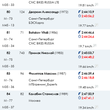
CNC BIKES RUSSIA LTE
М35 - 33
19.81 km/h
80
124
Дворкин Александр
(1972)
2:44:10,9
2:43:56,2
М - 73
Санкт-Петербург
БЭСКарго
М45 - 13
19.77 km/h
81
71
Batakov Vitalii
(1986)
2:44:46,6
2:44:24,6
М - 74
Санкт-Петербург
CNC BIKES RUSSIA
М35 - 34
19.7 km/h
82
743
Примак Николай
(1983)
2:45:03,7
2:44:48,2
М - 75
М35 - 35
19.66 km/h
83
96
Филиппов Максим
(1987)
2:46:39,4
2:46:18,8
М - 76
Санкт-Петербург
МТБтренинг_Experts
М35 - 36
19.48 km/h
84
82
Калабин Станислав
(1989)
2:47:50,9
2:47:41,1
М - 77
Москва
М35 - 37
19.34 km/h