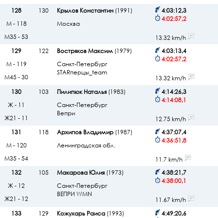
128
130
Крылов Константин
(1991)
4:03:12,3
4:02:57,2
М - 118
Москва
М35 - 53
13.32 km/h
129
122
Востряков Максим
(1979)
4:03:13,4
4:02:57,2
М - 119
Санкт-Петербург
STARперцы_team
М45 - 30
13.32 km/h
130
103
Пилипюк Наталья
(1983)
4:14:26,3
4:14:08,1
Ж - 11
Санкт-Петербург
Вепри
Ж21 - 11
12.75 km/h
131
118
Архипов Владимир
(1987)
4:37:07,4
4:36:51,8
М - 120
Ленинградская обл.
М35 - 54
11.7 km/h
132
105
Макарова Юлия
(1973)
4:38:21,7
4:38:00,1
Ж - 12
Санкт-Петербург
ВЕПРИ WMN
Ж21 - 12
11.67 km/h
133
129
Кожухарь Раиса
(1993)
4:49:20,6