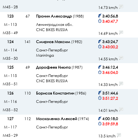
М45 - 28
14.73 km/h
123
67
Пронин Александр
(1988)
3:40:56,8
3:40:47,7
М - 113
Ленинградская обл.
CNC BIKES RUSSIA
М35 - 49
14.69 km/h
124
141
Смирнов Максим
(1982)
3:43:24,7
3:43:00,2
М - 114
Санкт-Петербург
MarinInga
М35 - 50
14.55 km/h
125
69
Дорофеев Никита
(1987)
3:46:12,4
3:46:04,0
М - 115
Санкт-Петербург
CNC BIKES RUSSIA
М35 - 51
14.33 km/h
126
110
Борисов Константин
(1986)
3:51:44,6
3:51:27,2
М - 116
Санкт-Петербург
М35 - 52
14.01 km/h
127
112
Москаленко Алексей
(1974)
4:00:18,0
3:59:59,8
М - 117
Санкт-Петербург
М45 - 29
13.5 km/h