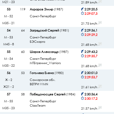
М21 - 23
21.89 km/h
53
119
Ахраров Эмир
(1987)
2:29:20,5
2:29:07,3
М - 52
Санкт-Петербург
М35 - 21
21.75 km/h
54
64
Загрядский Сергей
(1981)
2:29:36,1
2:29:29,2
М - 53
Санкт-Петербург
БЭСкарго
М45 - 8
21.68 km/h
55
60
Шаров Александр
(1987)
2:29:43,2
2:29:35,7
М - 54
Санкт-Петербург
МТБтренинг_Warriors
М35 - 22
21.68 km/h
56
53
Гоголева Елена
(1980)
2:30:01,0
2:29:53,7
Ж - 2
Самарская обл.
ВЕПРИ WMN
Ж21 - 2
21.61 km/h
57
58
Победоносцев Сергей
(1984)
2:30:36,4
2:30:17,2
М - 55
Санкт-Петербург
ClassTeam
М35 - 23
21.57 km/h