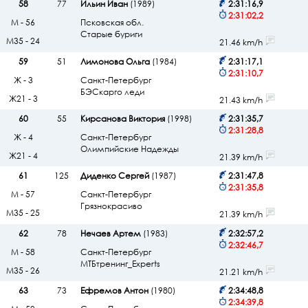
58
77
Ильин Иван
(1989)
2:31:16,9
2:31:02,2
М - 56
Псковская обл.
Старые буриги
М35 - 24
21.46 km/h
59
51
Лимонова Ольга
(1984)
2:31:17,1
2:31:10,7
Ж - 3
Санкт-Петербург
БЭСкарго леди
Ж21 - 3
21.43 km/h
60
55
Кирсанова Виктория
(1998)
2:31:35,7
2:31:28,8
Ж - 4
Санкт-Петербург
Олимпийские Надежды
Ж21 - 4
21.39 km/h
61
125
Диденко Сергей
(1987)
2:31:47,8
2:31:35,8
М - 57
Санкт-Петербург
Грязнокрасиво
М35 - 25
21.39 km/h
62
78
Нечаев Артем
(1983)
2:32:57,2
2:32:46,7
М - 58
Санкт-Петербург
МТБтренинг_Experts
М35 - 26
21.21 km/h
63
73
Ефремов Антон
(1980)
2:34:48,8
2:34:39,8