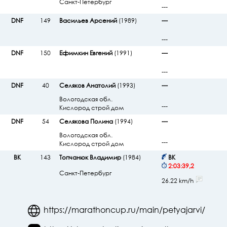
Санкт-Петербург
---
DNF
149
Васильев Арсений
(1989)
---
---
DNF
150
Ефимкин Евгений
(1991)
---
---
DNF
40
Селяков Анатолий
(1993)
---
Вологодская обл.
---
Кислород строй дом
DNF
54
Селякова Полина
(1994)
---
Вологодская обл.
---
Кислород строй дом
ВК
143
Топчанюк Владимир
(1984)
ВК
2:03:39,2
Санкт-Петербург
26.22 km/h
https://marathoncup.ru/main/petyajarvi/