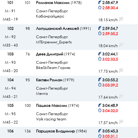
101
101
Романов Максим
(1978)
2:58:47,9
2:58:30,4
М - 91
Санкт-Петербург
Кабанрайдерс
М45 - 19
18.15 km/h
102
98
Лопушанский Алексей
(1991)
2:59:54,7
2:59:35,2
М - 92
Санкт-Петербург
МТБтренинг_Experts
М35 - 43
18.04 km/h
103
76
Деев Дмитрий
(1974)
3:02:44,1
3:02:33,5
М - 93
Санкт-Петербург
BikeSkiTeam Горняк
М45 - 20
17.75 km/h
104
95
Кяхтяви Роман
(1979)
3:03:55,2
3:03:39,2
М - 94
Санкт-Петербург
Мечта
М45 - 21
17.64 km/h
105
100
Пашков Максим
(1974)
3:04:48,9
3:04:32,0
М - 95
Санкт-Петербург
Volk racing team
М45 - 22
17.57 km/h
106
136
Паршуков Владимир
(1984)
3:05:45,3
3:05:31,1