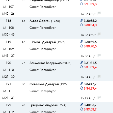
3:21:39,3
М - 107
Санкт-Петербург
М45 - 26
16.06 km/h
118
115
Львов Сергей
(1985)
3:30:55,2
3:30:34,0
М - 108
Санкт-Петербург
М35 - 48
15.38 km/h
119
116
Шайкин Дмитрий
(1975)
3:30:59,5
3:30:40,5
М - 109
Санкт-Петербург
М45 - 27
15.38 km/h
120
127
Заименко Владимир
(2005)
3:31:31,5
3:31:09,4
М - 110
Санкт-Петербург
М21 - 30
15.34 km/h
121
138
Савельев Дмитрий
(1997)
3:34:47,7
3:34:29,4
М - 111
Санкт-Петербург
М21 - 31
15.12 km/h
122
123
Гриценко Андрей
(1974)
3:40:06,7
3:39:53,9
М - 112
Санкт-Петербург