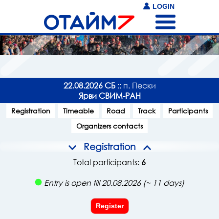
LOGIN
22.08.2026 СБ
:: п. Пески
Ярви СВИМ-РАН
Registration
Timeable
Road
Track
Participants
Organizers contacts
Registration
Total participants:
6
Entry is open till 20.08.2026 (~ 11 days)
Register