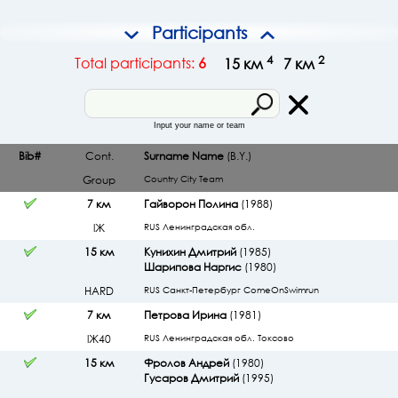
Participants
4
2
Total participants:
6
15 км
7 км
Input your name or team
Bib#
Cont.
Surname Name
(B.Y.)
Group
Country
City
Team
7 км
Гайворон Полина
(1988)
lЖ
RUS Ленинградская обл.
15 км
Кунихин Дмитрий
(1985)
Шарипова Наргис
(1980)
HARD
RUS Санкт-Петербург ComeOnSwimrun
7 км
Петрова Ирина
(1981)
lЖ40
RUS Ленинградская обл. Токсово
15 км
Фролов Андрей
(1980)
Гусаров Дмитрий
(1995)