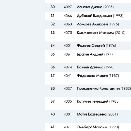
30
4097
Ланева Диана
(2005)
31
4066
Дубовой Владислав
(1993)
32
4063
Ломаев Алексей
(1975)
33
4075
Клементьев Максим
(2010)
34
4051
Фадеев Сергей
(1976)
35
4061
Брагин Андрей
(1977)
36
4074
Казиев Данила
(1990)
37
4041
Федорова Мария
(1987)
38
4037
Прокопенко Константин
(1983)
39
4035
Катунин Геннадий
(1985)
40
4081
Мотуз Екатерина
(2001)
41
4071
Эльберг Максим
(1990)