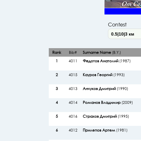
Contest
Rank
Bib#
Surname Name
(B.Y.)
1
4011
Федотов Анатолий
(1987)
2
4015
Кауров Георгий
(1993)
3
4013
Анчуков Дмитрий
(1990)
4
4014
Романов Владимир
(2009)
5
4016
Страхов Дмитрий
(1995)
6
4012
Прилепов Артем
(1981)