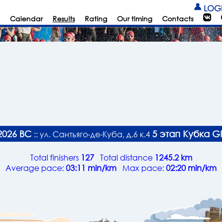
LOG
Calendar
Results
Rating
Our timing
Contacts
2026 ВС
5 этап Кубка G
:: ул. Сантьяго-де-Куба, д.6 к.4
Total finishers
127
Total distance
1245.2 km
Average pace:
03:11 min/km
Max pace:
02:20 min/km