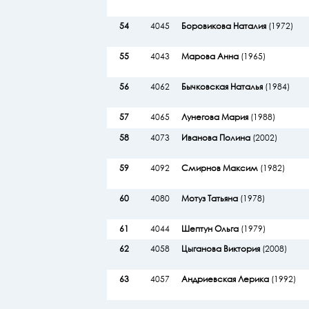
54
4045
Боровикова Наталия
(1972)
55
4043
Марова Анна
(1965)
56
4062
Бычковская Наталья
(1984)
57
4065
Лунегова Мария
(1988)
58
4073
Иванова Полина
(2002)
59
4092
Смирнов Максим
(1982)
60
4080
Мотуз Татьяна
(1978)
61
4044
Шептун Ольга
(1979)
62
4058
Цыганова Виктория
(2008)
63
4057
Андриевская Лерика
(1992)