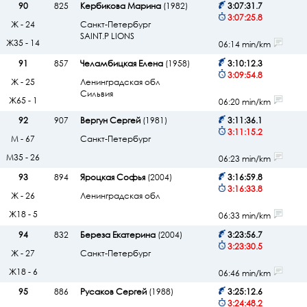
90
825
Кербикова Марина
(1982)
3:07:31.7
3:07:25.8
Ж - 24
Санкт-Петербург
SAINT.P LIONS
Ж35 - 14
06:14 min/km
91
857
Челамбицкая Елена
(1958)
3:10:12.3
3:09:54.8
Ж - 25
Ленинградская обл
Сильвия
Ж65 - 1
06:20 min/km
92
907
Вергун Сергей
(1981)
3:11:36.1
3:11:15.2
М - 67
Санкт-Петербург
М35 - 26
06:23 min/km
93
894
Яроцкая Софья
(2004)
3:16:59.8
3:16:33.8
Ж - 26
Ленинградская обл
Ж18 - 5
06:33 min/km
94
832
Береза Екатерина
(2004)
3:23:56.7
3:23:30.5
Ж - 27
Санкт-Петербург
Ж18 - 6
06:46 min/km
95
886
Русаков Сергей
(1988)
3:25:12.6
3:24:48.2