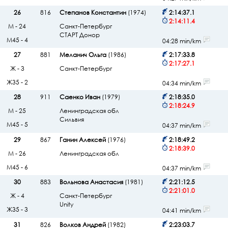
26
816
Степанов Константин
(1974)
2:14:37.1
2:14:11.4
М - 24
Санкт-Петербург
СТАРТ Донор
М45 - 4
04:28 min/km
27
881
Меланич Ольга
(1986)
2:17:33.8
2:17:27.1
Ж - 3
Санкт-Петербург
Ж35 - 2
04:34 min/km
28
911
Саенко Иван
(1979)
2:18:35.0
2:18:24.9
М - 25
Ленинградская обл
Сильвия
М45 - 5
04:37 min/km
29
867
Ганин Алексей
(1976)
2:18:49.2
2:18:39.0
М - 26
Ленинградская обл
М45 - 6
04:37 min/km
30
883
Вольнова Анастасия
(1981)
2:21:12.5
2:21:01.0
Ж - 4
Санкт-Петербург
Unity
Ж35 - 3
04:41 min/km
31
826
Волков Андрей
(1982)
2:23:03.7