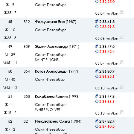
2:32:25.0
Ж - 9
Санкт-Петербург
Ж35 - 7
05:04 min/km
48
812
Фомушкина Яна
(1987)
2:33:41.8
2:33:29.3
Ж - 10
Санкт-Петербург
Ж35 - 8
05:06 min/km
49
909
Эдлин Александр
(1971)
2:33:47.8
2:33:42.4
М - 39
Санкт-Петербург
SAINT.P LIONS
М45 - 11
05:07 min/km
50
854
Котов Александр
(1977)
2:36:38.9
2:36:35.1
М - 40
Санкт-Петербург
М45 - 12
05:13 min/km
51
858
Калабзина Ксения
(1993)
2:36:47.3
2:36:36.9
Ж - 11
Санкт-Петербург
WHITE WOLVES
Ж18 - 2
05:13 min/km
52
821
Инжуваткина Ольга
(1984)
2:37:32.4
2:37:10.5
Ж - 12
Санкт-Петербург