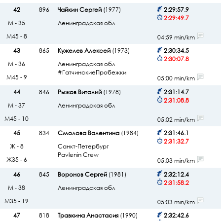
42
896
Чайкин Сергей
(1977)
2:29:57.9
2:29:49.7
М - 35
Ленинградская обл
М45 - 8
04:59 min/km
43
865
Кужелев Алексей
(1973)
2:30:34.5
2:30:07.8
М - 36
Ленинградская обл
#ГатчинскиеПробежки
М45 - 9
05:00 min/km
44
846
Рыжов Виталий
(1978)
2:31:14.7
2:31:08.8
М - 37
Ленинградская обл
М45 - 10
05:02 min/km
45
834
Смолова Валентина
(1984)
2:31:46.1
2:31:32.7
Ж - 8
Санкт-Петербург
Pavlenin Crew
Ж35 - 6
05:03 min/km
46
845
Воронов Сергей
(1981)
2:32:12.4
2:31:58.2
М - 38
Ленинградская обл
М35 - 19
05:03 min/km
47
818
Травкина Анастасия
(1990)
2:32:42.6