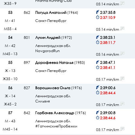
Piranha Running Club
Ж35 - 9
05:14 min/km
53
862
Погуца Анатолий
(1964)
2:37:35.8
2:37:10.9
М - 41
Санкт-Петербург
М55 - 4
05:14 min/km
54
801
Лучин Андрей
(1972)
2:38:23.1
2:38:11.7
М - 42
Ленинградская обл
NovgorodRun
М45 - 13
05:16 min/km
55
897
Дорофеева Наталья
(1983)
2:38:47.1
2:38:41.1
Ж - 13
Санкт-Петербург
Ж35 - 10
05:17 min/km
56
827
Ворошилова Ольга
(1976)
2:39:00.6
2:38:44.4
Ж - 14
Ленинградская обл
Сильвия
Ж45 - 2
05:17 min/km
57
842
Горбачев Александр
(1976)
2:39:00.8
2:38:44.6
М - 43
Ленинградская обл
#ГатчинскиеПробежки
М45 - 14
05:17 min/km