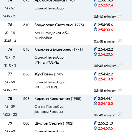
74
895
Арсланов Алмаз
(1984)
2:53:13.0
2:52:59.4
М - 57
Санкт-Петербург
М35 - 21
05:46 min/km
75
810
Бондарева Светлана
(1975)
2:54:35.6
2:54:03.6
Ж - 18
Ленинградская обл
MurinoRun
Ж45 - 4
05:48 min/km
76
848
Киселева Екатерина
(1991)
2:54:42.2
2:54:20.5
Ж - 19
Санкт-Петербург
WHITE WOLVES
Ж18 - 3
05:48 min/km
77
838
Жук Павел
(1989)
2:54:42.2
2:54:13.8
М - 58
Санкт-Петербург
WHITE WOLVES
М35 - 22
05:48 min/km
78
803
Корякин Константин
(1988)
2:54:44.1
2:54:15.5
М - 59
Санкт-Петербург
Доноры России
М35 - 23
05:48 min/km
79
880
Шустов Сергей
(1982)
2:55:21.0
2:54:59.5
М - 60
Санкт-Петербург