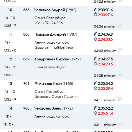
М35 - 6
04:05 min/km
10
888
Черняков Андрей
(1982)
2:03:31.6
2:03:27.6
М - 10
Санкт-Петербург
WALKERU 24 SPb
М35 - 7
04:06 min/km
11
808
Поярков Дмитрий
(1987)
2:04:06.9
2:04:03.5
М - 11
Ленинградская обл
Gazprom Triathlon Team
М35 - 8
04:08 min/km
12
889
Кондратьев Сергей
(1969)
2:04:27.5
2:04:23.5
М - 12
Санкт-Петербург
М55 - 1
04:08 min/km
13
901
Филиппов Иван
(1988)
2:05:34.2
2:05:29.4
М - 13
Санкт-Петербург
Царское Село г.Пушкин
М35 - 9
04:11 min/km
14
908
Чекалина Анна
(1992)
2:05:52.2
2:05:51.4
Ж - 1
Ленинградская обл
Ж18 - 1
04:11 min/km