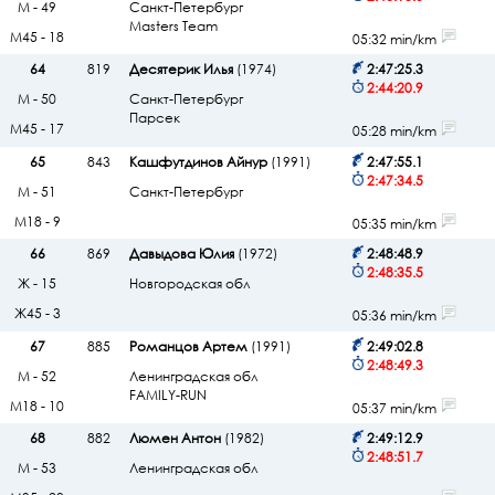
М - 49
Санкт-Петербург
Masters Team
М45 - 18
05:32 min/km
64
819
Десятерик Илья
(1974)
2:47:25.3
2:44:20.9
М - 50
Санкт-Петербург
Парсек
М45 - 17
05:28 min/km
65
843
Кашфутдинов Айнур
(1991)
2:47:55.1
2:47:34.5
М - 51
Санкт-Петербург
М18 - 9
05:35 min/km
66
869
Давыдова Юлия
(1972)
2:48:48.9
2:48:35.5
Ж - 15
Новгородская обл
Ж45 - 3
05:36 min/km
67
885
Романцов Артем
(1991)
2:49:02.8
2:48:49.3
М - 52
Ленинградская обл
FAMILY-RUN
М18 - 10
05:37 min/km
68
882
Люмен Антон
(1982)
2:49:12.9
2:48:51.7
М - 53
Ленинградская обл