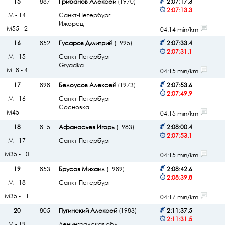
15
887
Грибанов Алексей
(1970)
2:07:17.3
2:07:13.3
М - 14
Санкт-Петербург
Ижорец
М55 - 2
04:14 min/km
16
852
Гусаров Дмитрий
(1995)
2:07:33.4
2:07:31.1
М - 15
Санкт-Петербург
Gryadka
М18 - 4
04:15 min/km
17
898
Белоусов Алексей
(1973)
2:07:53.6
2:07:49.9
М - 16
Санкт-Петербург
Сосновка
М45 - 1
04:15 min/km
18
815
Афанасьев Игорь
(1983)
2:08:00.4
2:07:53.1
М - 17
Санкт-Петербург
М35 - 10
04:15 min/km
19
853
Брусов Михаил
(1989)
2:08:42.6
2:08:39.8
М - 18
Санкт-Петербург
М35 - 11
04:17 min/km
20
805
Пугинский Алексей
(1983)
2:11:37.5
2:11:31.5
М - 19
Ленинградская обл