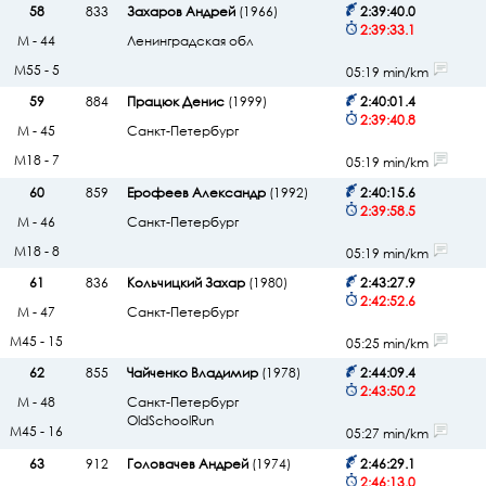
58
833
Захаров Андрей
(1966)
2:39:40.0
2:39:33.1
М - 44
Ленинградская обл
М55 - 5
05:19 min/km
59
884
Працюк Денис
(1999)
2:40:01.4
2:39:40.8
М - 45
Санкт-Петербург
М18 - 7
05:19 min/km
60
859
Ерофеев Александр
(1992)
2:40:15.6
2:39:58.5
М - 46
Санкт-Петербург
М18 - 8
05:19 min/km
61
836
Кольчицкий Захар
(1980)
2:43:27.9
2:42:52.6
М - 47
Санкт-Петербург
М45 - 15
05:25 min/km
62
855
Чайченко Владимир
(1978)
2:44:09.4
2:43:50.2
М - 48
Санкт-Петербург
OldSchoolRun
М45 - 16
05:27 min/km
63
912
Головачев Андрей
(1974)
2:46:29.1
2:46:13.0