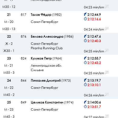
М35 - 12
04:23 min/km
21
817
Талов Фёдор
(1982)
2:12:44.9
2:12:16.6
М - 20
Санкт-Петербург
М35 - 13
04:24 min/km
22
876
Белова Александра
(1986)
2:12:47.6
2:12:40.3
Ж - 2
Санкт-Петербург
Piranha Running Club
Ж35 - 1
04:25 min/km
23
824
Куликов Петр
(1964)
2:12:55.7
2:12:43.2
М - 21
Ленинградская обл
Сильвия
М55 - 3
04:25 min/km
24
844
Пичкалев Дмитрий
(1973)
2:13:19.7
2:13:10.1
М - 22
Санкт-Петербург
М45 - 2
04:26 min/km
25
849
Целиков Константин
(1974)
2:14:00.6
2:13:51.7
М - 23
Санкт-Петербург
М45 - 3
04:27 min/km