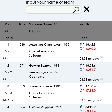
Input your name or team
Rank
Bib#
Surname Name
(B.Y.)
Results
M|F
City, Team
Age.gr
Pace
1
868
Ледников Станислав
(1988)
1:46:42.9
1:46:40.2
М - 1
Санкт-Петербург
SL Team
М35 - 1
03:33 min/km
2
871
Фомин Вадим
(1991)
1:46:53.6
1:46:51.7
М - 2
Ленинградская обл
Сосновка
М18 - 1
03:33 min/km
3
813
Точинов Роман
(1985)
1:47:38.6
1:47:36.0
М - 3
Санкт-Петербург
SL Team
М35 - 2
03:35 min/km
4
856
Сибиль Андрей
(1996)
1:53:12.9
1:53:11.4