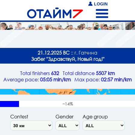
LOGIN
21.12.2025 ВС
:: г. Гатчина
Забег "Здравствуй, Новый год!"
Total finishers
632
Total distance
5507 km
Average pace:
05:05 min/km
Max pace:
02:57 min/km
~14%
Contest
Gender
Age group