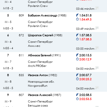
М - 4
Санкт-Петербург
Pavlenin Crew
М18 - 2
03:46 min/km
5
809
Бабыкин Александр
(1988)
1:54:51.8
1:54:49.5
М - 5
Санкт-Петербург
Pavlenin Crew
М35 - 3
03:49 min/km
6
872
Шарапов Сергей
(1988)
1:57:38.5
1:57:38.3
М - 6
Санкт-Петербург
Ахиллес
М35 - 4
03:55 min/km
7
811
Абнизов Евгений
(1991)
2:00:15.5
2:00:12.9
М - 7
Санкт-Петербург
Archi PROбег
М18 - 3
04:00 min/km
8
835
Иванов Антон
(1982)
2:00:37.7
2:00:25.2
М - 8
Новгородская обл
NovgorodRun
М35 - 5
04:00 min/km
9
807
Иванов Алексей
(1987)
2:02:58.5
2:02:53.5
М - 9
Санкт-Петербург
Бегущая сова