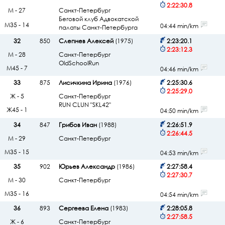
2:22:30.8
М - 27
Санкт-Петербург
Беговой клуб Адвокатской
М35 - 14
04:44 min/km
палаты Санкт-Петербурга
32
850
Слепнев Алексей
(1975)
2:23:20.1
2:23:12.3
М - 28
Санкт-Петербург
OldSchoolRun
М45 - 7
04:46 min/km
33
875
Лисичкина Ирина
(1976)
2:25:30.6
2:25:29.0
Ж - 5
Санкт-Петербург
RUN CLUN "SKL42"
Ж45 - 1
04:50 min/km
34
847
Грибов Иван
(1988)
2:26:51.9
2:26:44.5
М - 29
Санкт-Петербург
М35 - 15
04:53 min/km
35
902
Юрьев Александр
(1986)
2:27:58.4
2:27:30.7
М - 30
Санкт-Петербург
М35 - 16
04:54 min/km
36
893
Сергеева Елена
(1983)
2:28:05.8
2:27:58.5
Ж - 6
Санкт-Петербург