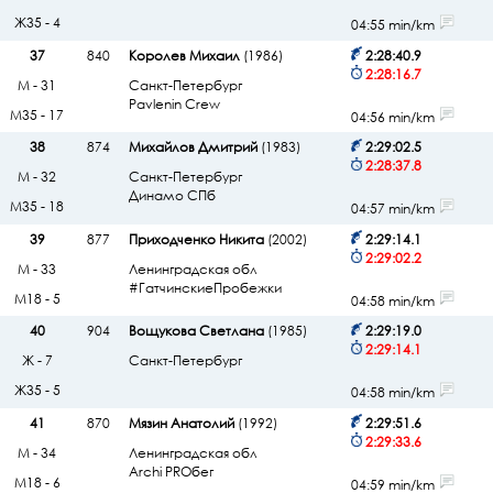
Ж35 - 4
04:55 min/km
37
840
Королев Михаил
(1986)
2:28:40.9
2:28:16.7
М - 31
Санкт-Петербург
Pavlenin Crew
М35 - 17
04:56 min/km
38
874
Михайлов Дмитрий
(1983)
2:29:02.5
2:28:37.8
М - 32
Санкт-Петербург
Динамо СПб
М35 - 18
04:57 min/km
39
877
Приходченко Никита
(2002)
2:29:14.1
2:29:02.2
М - 33
Ленинградская обл
#ГатчинскиеПробежки
М18 - 5
04:58 min/km
40
904
Вощукова Светлана
(1985)
2:29:19.0
2:29:14.1
Ж - 7
Санкт-Петербург
Ж35 - 5
04:58 min/km
41
870
Мязин Анатолий
(1992)
2:29:51.6
2:29:33.6
М - 34
Ленинградская обл
Archi PROбег
М18 - 6
04:59 min/km