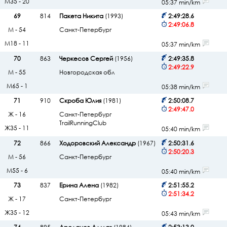
М35 - 20
05:37 min/km
69
814
Пакета Никита
(1993)
2:49:28.6
2:49:06.8
М - 54
Санкт-Петербург
М18 - 11
05:37 min/km
70
863
Черкесов Сергей
(1956)
2:49:35.8
2:49:22.9
М - 55
Новгородская обл
М65 - 1
05:38 min/km
71
910
Скроба Юлия
(1981)
2:50:08.7
2:49:47.0
Ж - 16
Санкт-Петербург
TrailRunningClub
Ж35 - 11
05:40 min/km
72
866
Ходоровский Александр
(1967)
2:50:31.6
2:50:20.3
М - 56
Санкт-Петербург
М55 - 6
05:40 min/km
73
837
Ерина Алена
(1982)
2:51:55.2
2:51:34.2
Ж - 17
Санкт-Петербург
Ж35 - 12
05:43 min/km