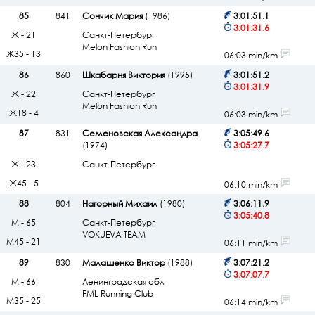
85
841
Сончик Мария
(1986)
3:01:51.1
3:01:31.6
Ж - 21
Санкт-Петербург
Melon Fashion Run
Ж35 - 13
06:03 min/km
86
860
Шкабарня Виктория
(1995)
3:01:51.2
3:01:31.9
Ж - 22
Санкт-Петербург
Melon Fashion Run
Ж18 - 4
06:03 min/km
87
831
Семеновская Александра
3:05:49.6
(1974)
3:05:27.7
Ж - 23
Санкт-Петербург
Ж45 - 5
06:10 min/km
88
804
Нагорный Михаил
(1980)
3:06:11.9
3:05:40.8
М - 65
Санкт-Петербург
VOKUEVA TEAM
М45 - 21
06:11 min/km
89
830
Малашенко Виктор
(1988)
3:07:21.2
3:07:07.7
М - 66
Ленинградская обл
FML Running Club
М35 - 25
06:14 min/km