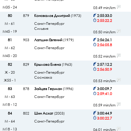
М35 - 24
05:49 min/km
80
879
Коновалов Дмитрий
(1973)
2:55:33.0
2:55:22.2
М - 61
Санкт-Петербург
Сильвия
М45 - 19
05:50 min/km
81
903
Лапшин Евгений
(1979)
2:56:26.1
2:56:05.8
М - 62
Санкт-Петербург
М45 - 20
05:52 min/km
82
829
Крылова Елена
(1963)
2:57:12.2
2:56:50.9
Ж - 20
Санкт-Петербург
Сосновка
Ж55 - 1
05:53 min/km
83
878
Зайцев Герман
(1996)
3:00:09.7
2:59:41.0
М - 63
Санкт-Петербург
М18 - 12
05:59 min/km
84
802
Шин Асхат
(2003)
3:00:44.9
3:00:22.7
М - 64
Санкт-Петербург
М18 - 13
06:01 min/km