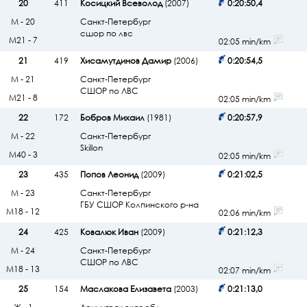
20
411
Косицкий Всеволод
(2007)
0:20:50,4
М - 20
Санкт-Петербург
сшор по лвс
М21 - 7
02:05 min/km
21
419
Хисамутдинов Дамир
(2006)
0:20:54,5
М - 21
Санкт-Петербург
СШОР по ЛВС
М21 - 8
02:05 min/km
22
172
Бобров Михаил
(1981)
0:20:57,9
М - 22
Санкт-Петербург
Skillon
М40 - 3
02:05 min/km
23
435
Попов Леонид
(2009)
0:21:02,5
М - 23
Санкт-Петербург
ГБУ СШОР Колпинского р-на
М18 - 12
02:06 min/km
24
425
Ковалюк Иван
(2009)
0:21:12,3
М - 24
Санкт-Петербург
СШОР по ЛВС
М18 - 13
02:07 min/km
25
154
Маслакова Елизавета
(2003)
0:21:13,0