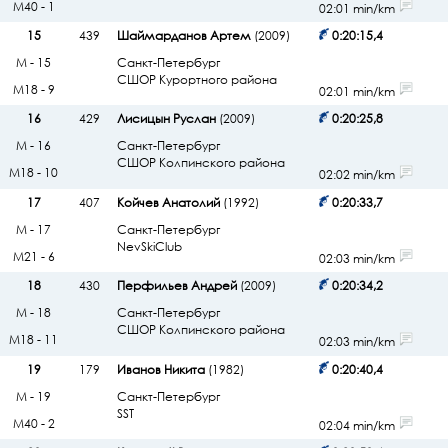
М40 - 1
02:01 min/km
15
439
Шаймарданов Артем
(2009)
0:20:15,4
М - 15
Санкт-Петербург
СШОР Курортного района
М18 - 9
02:01 min/km
16
429
Лисицын Руслан
(2009)
0:20:25,8
М - 16
Санкт-Петербург
СШОР Колпинского района
М18 - 10
02:02 min/km
17
407
Койчев Анатолий
(1992)
0:20:33,7
М - 17
Санкт-Петербург
NevSkiClub
М21 - 6
02:03 min/km
18
430
Перфильев Андрей
(2009)
0:20:34,2
М - 18
Санкт-Петербург
СШОР Колпинского района
М18 - 11
02:03 min/km
19
179
Иванов Никита
(1982)
0:20:40,4
М - 19
Санкт-Петербург
SST
М40 - 2
02:04 min/km