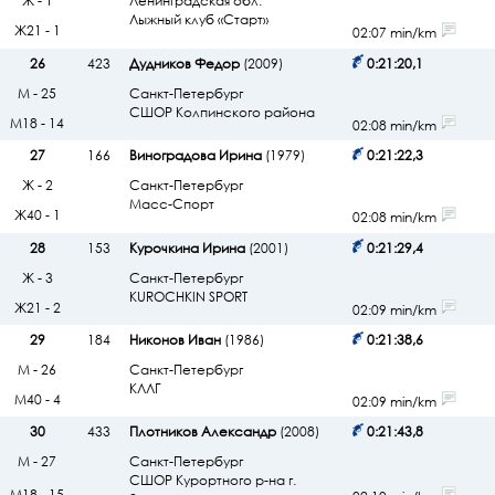
Ж - 1
Ленинградская обл.
Лыжный клуб «Старт»
Ж21 - 1
02:07 min/km
26
423
Дудников Федор
(2009)
0:21:20,1
М - 25
Санкт-Петербург
СШОР Колпинского района
М18 - 14
02:08 min/km
27
166
Виноградова Ирина
(1979)
0:21:22,3
Ж - 2
Санкт-Петербург
Масс-Спорт
Ж40 - 1
02:08 min/km
28
153
Курочкина Ирина
(2001)
0:21:29,4
Ж - 3
Санкт-Петербург
KUROCHKIN SPORT
Ж21 - 2
02:09 min/km
29
184
Никонов Иван
(1986)
0:21:38,6
М - 26
Санкт-Петербург
КЛЛГ
М40 - 4
02:09 min/km
30
433
Плотников Александр
(2008)
0:21:43,8
М - 27
Санкт-Петербург
СШОР Курортного р-на г.
М18 - 15