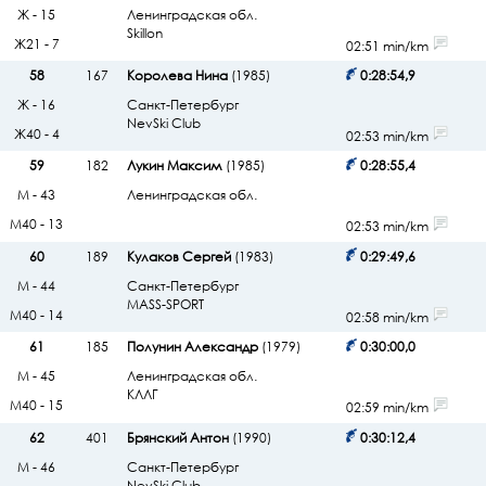
Ж - 15
Ленинградская обл.
Skillon
Ж21 - 7
02:51 min/km
58
167
Королева Нина
(1985)
0:28:54,9
Ж - 16
Санкт-Петербург
NevSki Club
Ж40 - 4
02:53 min/km
59
182
Лукин Максим
(1985)
0:28:55,4
М - 43
Ленинградская обл.
М40 - 13
02:53 min/km
60
189
Кулаков Сергей
(1983)
0:29:49,6
М - 44
Санкт-Петербург
MASS-SPORT
М40 - 14
02:58 min/km
61
185
Полунин Александр
(1979)
0:30:00,0
М - 45
Ленинградская обл.
КЛЛГ
М40 - 15
02:59 min/km
62
401
Брянский Антон
(1990)
0:30:12,4
М - 46
Санкт-Петербург
NevSki Club