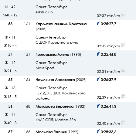
М - 42
Санкт-Петербург
4skills club
М40 - 12
02:32 min/km
53
161
Кармазанашвили Кристина
0:25:27,7
(2008)
Ж - 11
Санкт-Петербург
СШОР Курортного р-на
Ж18 - 4
02:32 min/km
54
151
Григорьева Алена
(1998)
0:25:46,8
Ж - 12
Санкт-Петербург
Mass Sport
Ж21 - 6
02:34 min/km
55
164
Наумкина Анастасия
(2009)
0:26:37,9
Ж - 13
Санкт-Петербург
ГБУ ДО СШОР Колпинского
Ж18 - 5
02:39 min/km
района
56
168
Макарова Вероника
(1982)
0:26:41,3
Ж - 14
Санкт-Петербург
КЛЛГ СПб, Masters SPb
Ж40 - 3
02:40 min/km
57
155
Маслова Евгения
(1992)
0:28:33,6