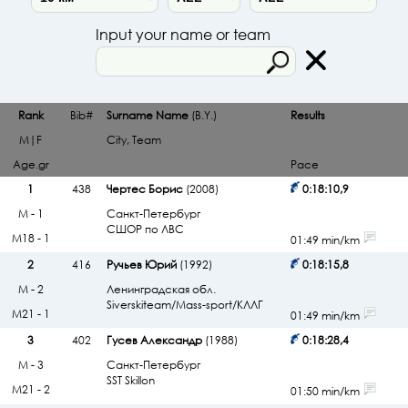
Input your name or team
Rank
Bib#
Surname Name
(B.Y.)
Results
M|F
City, Team
Age.gr
Pace
1
438
Чертес Борис
(2008)
0:18:10,9
М - 1
Санкт-Петербург
СШОР по ЛВС
М18 - 1
01:49 min/km
2
416
Ручьев Юрий
(1992)
0:18:15,8
М - 2
Ленинградская обл.
Siverskiteam/Mass-sport/КЛЛГ
М21 - 1
01:49 min/km
3
402
Гусев Александр
(1988)
0:18:28,4
М - 3
Санкт-Петербург
SST Skillon
М21 - 2
01:50 min/km