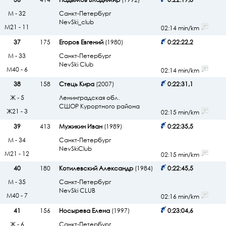
М - 32
Санкт-Петербург
NevSki_club
М21 - 11
02:14 min/km
37
175
Егоров Евгений
(1980)
0:22:22,2
М - 33
Санкт-Петербург
NevSki Club
М40 - 6
02:14 min/km
38
158
Стець Кира
(2007)
0:22:31,1
Ж - 5
Ленинградская обл.
СШОР Курортного района
Ж21 - 3
02:15 min/km
39
413
Мужикин Иван
(1989)
0:22:35,5
М - 34
Санкт-Петербург
NevSkiClub
М21 - 12
02:15 min/km
40
180
Котилевский Александр
(1984)
0:22:45,5
М - 35
Санкт-Петербург
NevSki CLUB
М40 - 7
02:16 min/km
41
156
Носырева Елена
(1997)
0:23:04,6
Ж - 6
Санкт-Петербург