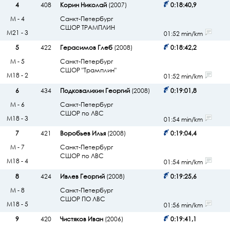
4
408
Корин Николай
(2007)
0:18:40,9
М - 4
Санкт-Петербург
СШОР ТРАМПЛИН
М21 - 3
01:52 min/km
5
422
Герасимов Глеб
(2008)
0:18:42,2
М - 5
Санкт-Петербург
СШОР "Трамплин"
М18 - 2
01:52 min/km
6
434
Подковалихин Георгий
(2008)
0:19:01,8
М - 6
Санкт-Петербург
СШОР по ЛВС
М18 - 3
01:54 min/km
7
421
Воробьев Илья
(2008)
0:19:04,4
М - 7
Санкт-Петербург
СШОР по ЛВС
М18 - 4
01:54 min/km
8
424
Ивлев Георгий
(2008)
0:19:25,6
М - 8
Санкт-Петербург
СШОР ПО ЛВС
М18 - 5
01:56 min/km
9
420
Чистяков Иван
(2006)
0:19:41,1