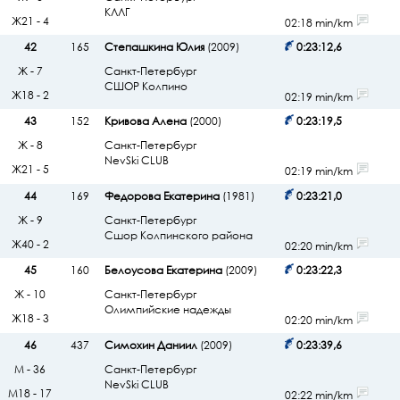
КЛЛГ
Ж21 - 4
02:18 min/km
42
165
Степашкина Юлия
(2009)
0:23:12,6
Ж - 7
Санкт-Петербург
СШОР Колпино
Ж18 - 2
02:19 min/km
43
152
Кривова Алена
(2000)
0:23:19,5
Ж - 8
Санкт-Петербург
NevSki CLUB
Ж21 - 5
02:19 min/km
44
169
Федорова Екатерина
(1981)
0:23:21,0
Ж - 9
Санкт-Петербург
Сшор Колпинского района
Ж40 - 2
02:20 min/km
45
160
Белоусова Екатерина
(2009)
0:23:22,3
Ж - 10
Санкт-Петербург
Олимпийские надежды
Ж18 - 3
02:20 min/km
46
437
Симохин Даниил
(2009)
0:23:39,6
М - 36
Санкт-Петербург
NevSki CLUB
М18 - 17
02:22 min/km