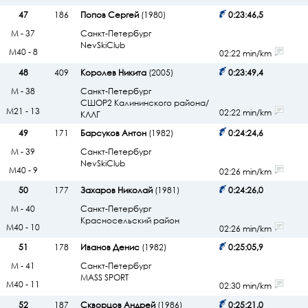
47
186
Попов Сергей
(1980)
0:23:46,5
М - 37
Санкт-Петербург
NevSkiClub
М40 - 8
02:22 min/km
48
409
Королев Никита
(2005)
0:23:49,4
М - 38
Санкт-Петербург
СШОР2 Калининского района/
М21 - 13
02:22 min/km
КЛЛГ
49
171
Барсуков Антон
(1982)
0:24:24,6
М - 39
Санкт-Петербург
NevSkiClub
М40 - 9
02:26 min/km
50
177
Захаров Николай
(1981)
0:24:26,0
М - 40
Санкт-Петербург
Красносельский район
М40 - 10
02:26 min/km
51
178
Иванов Денис
(1982)
0:25:05,9
М - 41
Санкт-Петербург
MASS SPORT
М40 - 11
02:30 min/km
52
187
Скворцов Андрей
(1986)
0:25:21,0