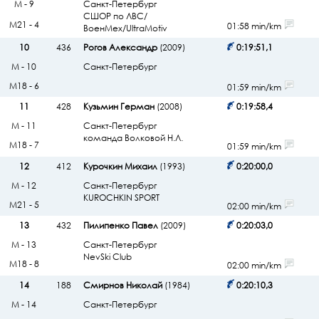
М - 9
Санкт-Петербург
СШОР по ЛВС/
М21 - 4
01:58 min/km
ВоенМех/UltraMotiv
10
436
Рогов Александр
(2009)
0:19:51,1
М - 10
Санкт-Петербург
М18 - 6
01:59 min/km
11
428
Кузьмин Герман
(2008)
0:19:58,4
М - 11
Санкт-Петербург
команда Волковой Н.Л.
М18 - 7
01:59 min/km
12
412
Курочкин Михаил
(1993)
0:20:00,0
М - 12
Санкт-Петербург
KUROCHKIN SPORT
М21 - 5
02:00 min/km
13
432
Пилипенко Павел
(2009)
0:20:03,0
М - 13
Санкт-Петербург
NevSki Club
М18 - 8
02:00 min/km
14
188
Смирнов Николай
(1984)
0:20:10,3
М - 14
Санкт-Петербург