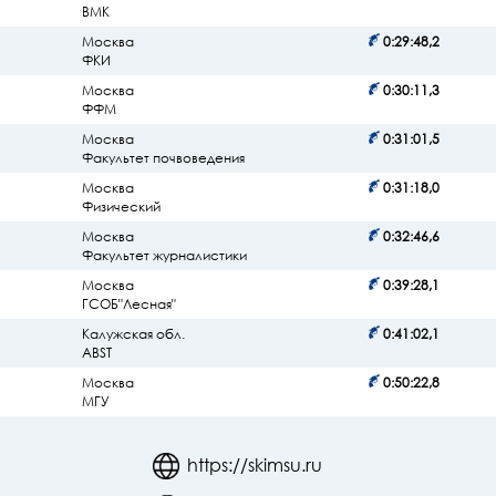
ВМК
Москва
0:29:48,2
ФКИ
Москва
0:30:11,3
ФФМ
Москва
0:31:01,5
Факультет почвоведения
Москва
0:31:18,0
Физический
Москва
0:32:46,6
Факультет журналистики
Москва
0:39:28,1
ГСОБ"Лесная"
Калужская обл.
0:41:02,1
ABST
Москва
0:50:22,8
МГУ
https://skimsu.ru