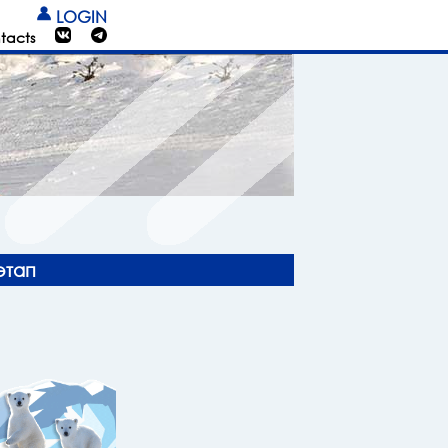
LOGIN
tacts
этап