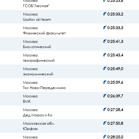
Москва
0:25:23,6
ГСОБ"Лесная"
Москва
0:25:33,2
Usatov ski team
Москва
0:25:33,3
Физический факультет
Москва
0:25:41,3
Биологический
Москва
0:25:43,4
географический
Москва
0:25:49,0
экономический
Москва
0:25:59,6
Ткс Ново-Переделкино
Москва
0:26:39,7
ВМК
Москва
0:27:28,4
Дед Мороз и Ко
Московская обл.
0:27:50,8
Юрфак
Москва
0:28:25,0