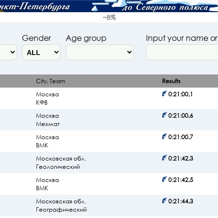
~8%
Gender
Age group
Input your name o
City, Team
Results
Москва
0:21:00,1
КФВ
Москва
0:21:00,6
Мехмат
Москва
0:21:00,7
ВМК
Московская обл.
0:21:42,3
Геологический
Москва
0:21:42,5
ВМК
Московская обл.
0:21:44,3
Географический