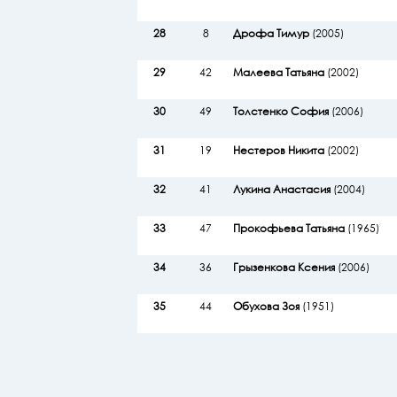
28
8
Дрофа Тимур
(2005)
29
42
Малеева Татьяна
(2002)
30
49
Толстенко София
(2006)
31
19
Нестеров Никита
(2002)
32
41
Лукина Анастасия
(2004)
33
47
Прокофьева Татьяна
(1965)
34
36
Грызенкова Ксения
(2006)
35
44
Обухова Зоя
(1951)