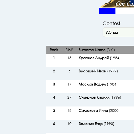
Contest
Rank
Bib#
Surname Name
(B.Y.)
1
15
Краснов Андрей
(1984)
2
6
Высоцкий Иван
(1979)
3
17
Маслов Вадим
(1984)
4
27
Смирнов Кирилл
(1996)
5
48
Симакова Инна
(2000)
6
10
Зеленин Егор
(1990)