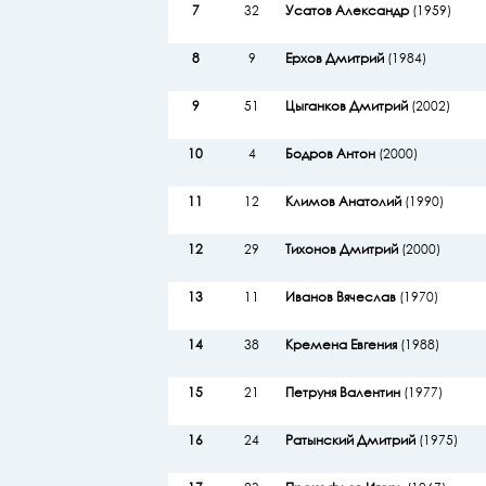
7
32
Усатов Александр
(1959)
8
9
Ерхов Дмитрий
(1984)
9
51
Цыганков Дмитрий
(2002)
10
4
Бодров Антон
(2000)
11
12
Климов Анатолий
(1990)
12
29
Тихонов Дмитрий
(2000)
13
11
Иванов Вячеслав
(1970)
14
38
Кремена Евгения
(1988)
15
21
Петруня Валентин
(1977)
16
24
Ратынский Дмитрий
(1975)