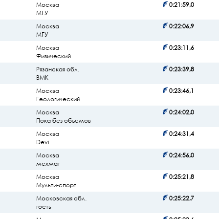
Москва
0:21:59,0
МГУ
Москва
0:22:06,9
МГУ
Москва
0:23:11,6
Физический
Рязанская обл.
0:23:39,8
ВМК
Москва
0:23:46,1
Геологический
Москва
0:24:02,0
Пока без объемов
Москва
0:24:31,4
Devi
Москва
0:24:56,0
мехмат
Москва
0:25:21,8
Мульти-спорт
Московская обл.
0:25:22,7
гость