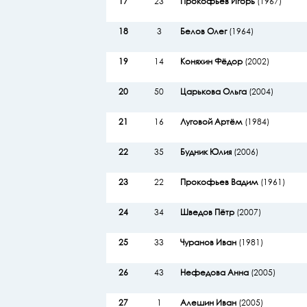
17
23
Прокофьев Игорь
(1967)
18
3
Белов Олег
(1964)
19
14
Коняхин Фёдор
(2002)
20
50
Царькова Ольга
(2004)
21
16
Луговой Артём
(1984)
22
35
Будник Юлия
(2006)
23
22
Прокофьев Вадим
(1961)
24
34
Шведов Пётр
(2007)
25
33
Чуранов Иван
(1981)
26
43
Нефедова Анна
(2005)
27
1
Алешин Иван
(2005)