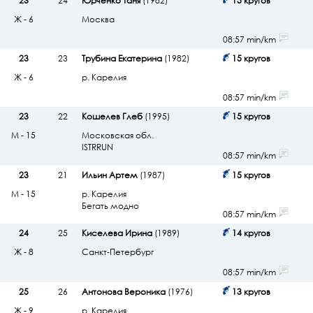
23
24
Юрченко Таня
(1982)
15 кругов
Ж - 6
Москва
08:57 min/km
23
23
Трубина Екатерина
(1982)
15 кругов
Ж - 6
р. Карелия
08:57 min/km
23
22
Кошелев Глеб
(1995)
15 кругов
М - 15
Московская обл.
ISTRRUN
08:57 min/km
23
21
Ильин Артем
(1987)
15 кругов
М - 15
р. Карелия
Бегать модно
08:57 min/km
24
25
Киселева Ирина
(1989)
14 кругов
Ж - 8
Санкт-Петербург
08:57 min/km
25
26
Антонова Вероника
(1976)
13 кругов
Ж - 9
р. Карелия