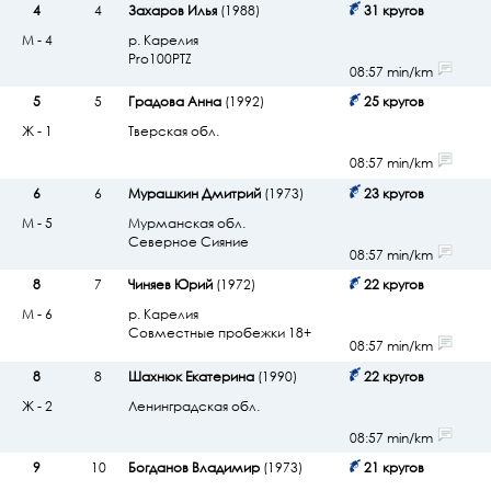
4
4
Захаров Илья
(1988)
31 кругов
М - 4
р. Карелия
Pro100PTZ
08:57 min/km
5
5
Градова Анна
(1992)
25 кругов
Ж - 1
Тверская обл.
08:57 min/km
6
6
Мурашкин Дмитрий
(1973)
23 кругов
М - 5
Мурманская обл.
Северное Сияние
08:57 min/km
8
7
Чиняев Юрий
(1972)
22 кругов
М - 6
р. Карелия
Совместные пробежки 18+
08:57 min/km
8
8
Шахнюк Екатерина
(1990)
22 кругов
Ж - 2
Ленинградская обл.
08:57 min/km
9
10
Богданов Владимир
(1973)
21 кругов