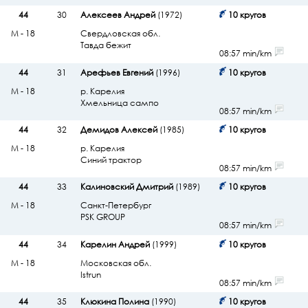
44
30
Алексеев Андрей
(1972)
10 кругов
М - 18
Свердловская обл.
Тавда бежит
08:57 min/km
44
31
Арефьев Евгений
(1996)
10 кругов
М - 18
р. Карелия
Хмельница сампо
08:57 min/km
44
32
Демидов Алексей
(1985)
10 кругов
М - 18
р. Карелия
Синий трактор
08:57 min/km
44
33
Калиновский Дмитрий
(1989)
10 кругов
М - 18
Санкт-Петербург
PSK GROUP
08:57 min/km
44
34
Карелин Андрей
(1999)
10 кругов
М - 18
Московская обл.
Istrun
08:57 min/km
44
35
Клюкина Полина
(1990)
10 кругов