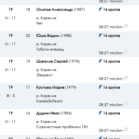
08:57 min/km
19
18
Осипов Александр
(1987)
16 кругов
М - 11
р. Карелия
Нет
08:57 min/km
19
20
Юша Вадим
(1988)
16 кругов
М - 11
р. Карелия
Тоботы вперед
08:57 min/km
19
19
Шувалов Сергей
(1978)
16 кругов
М - 11
р. Карелия
Эверест
08:57 min/km
19
17
Кустова Мария
(1979)
16 кругов
Ж - 5
р. Карелия
KareliaSkiTeam
08:57 min/km
19
16
Дудкин Иван
(1984)
16 кругов
М - 11
р. Карелия
Совместные пробежки 18+
08:57 min/km