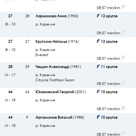
08:57 min/km
27
28
Ларионова Анна
(1983)
12 кругов
Ж - 10
р. Карелия
08:57 min/km
27
27
Крутских Наталья
(1976)
12 кругов
Ж - 10
р. Карелия
Everest
08:57 min/km
28
29
Чащин Александр
(1981)
11 кругов
М - 17
р. Карелия
CityLink Triathlon Team
08:57 min/km
44
43
Юнаковский Георгий
(2001)
10 кругов
М - 18
р. Карелия
08:57 min/km
44
9
Артамонов Виталий
(1988)
10 кругов
М - 18
р. Карелия
08:57 min/km