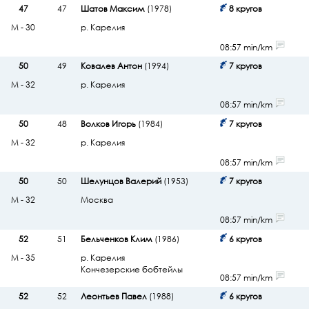
47
47
Шатов Максим
(1978)
8 кругов
М - 30
р. Карелия
08:57 min/km
50
49
Ковалев Антон
(1994)
7 кругов
М - 32
р. Карелия
08:57 min/km
50
48
Волков Игорь
(1984)
7 кругов
М - 32
р. Карелия
08:57 min/km
50
50
Шелунцов Валерий
(1953)
7 кругов
М - 32
Москва
08:57 min/km
52
51
Бельченков Клим
(1986)
6 кругов
М - 35
р. Карелия
Кончезерские бобтейлы
08:57 min/km
52
52
Леонтьев Павел
(1988)
6 кругов