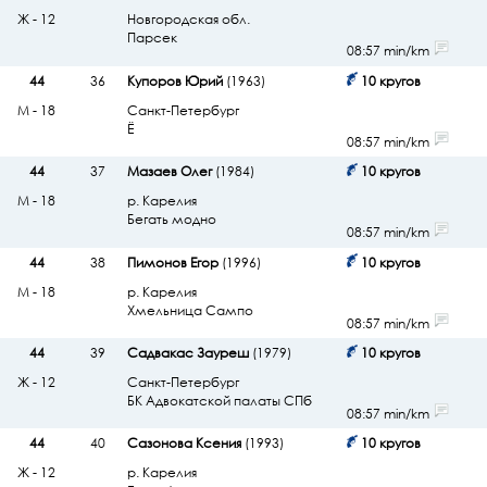
Ж - 12
Новгородская обл.
Парсек
08:57 min/km
44
36
Купоров Юрий
(1963)
10 кругов
М - 18
Санкт-Петербург
Ё
08:57 min/km
44
37
Мазаев Олег
(1984)
10 кругов
М - 18
р. Карелия
Бегать модно
08:57 min/km
44
38
Пимонов Егор
(1996)
10 кругов
М - 18
р. Карелия
Хмельница Сампо
08:57 min/km
44
39
Садвакас Зауреш
(1979)
10 кругов
Ж - 12
Санкт-Петербург
БК Адвокатской палаты СПб
08:57 min/km
44
40
Сазонова Ксения
(1993)
10 кругов
Ж - 12
р. Карелия