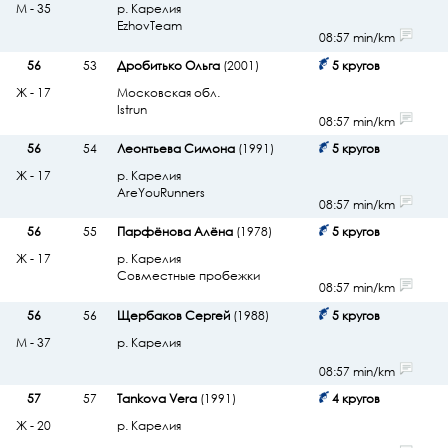
М - 35
р. Карелия
EzhovTeam
08:57 min/km
56
53
Дробитько Ольга
(2001)
5 кругов
Ж - 17
Московская обл.
Istrun
08:57 min/km
56
54
Леонтьева Симона
(1991)
5 кругов
Ж - 17
р. Карелия
AreYouRunners
08:57 min/km
56
55
Парфёнова Алёна
(1978)
5 кругов
Ж - 17
р. Карелия
Совместные пробежки
08:57 min/km
56
56
Щербаков Сергей
(1988)
5 кругов
М - 37
р. Карелия
08:57 min/km
57
57
Tankova Vera
(1991)
4 кругов
Ж - 20
р. Карелия