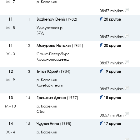
М - 7
р. Карелия
08:57 min/km
11
11
Bazhenov Denis
(1982)
20 кругов
М - 8
Удмуртская р.
Б7Д
08:57 min/km
11
12
Мазурова Наталья
(1981)
20 кругов
Ж - 3
Санкт-Петербург
Красногвардеец
08:57 min/km
12
13
Титов Юрий
(1984)
19 кругов
М - 9
р. Карелия
KareliaSkiTeam
08:57 min/km
13
14
Гришкин Денис
(1977)
18 кругов
М - 10
р. Карелия
Сбс
08:57 min/km
14
15
Чудная Нина
(1998)
17 кругов
Ж - 4
р. Карелия