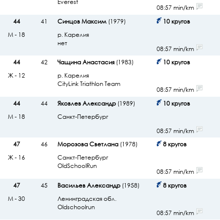
Everest
08:57 min/km
44
41
Синцов Максим
(1979)
10 кругов
М - 18
р. Карелия
нет
08:57 min/km
44
42
Чащина Анастасия
(1983)
10 кругов
Ж - 12
р. Карелия
CityLink Triathlon Team
08:57 min/km
44
44
Яковлев Александр
(1989)
10 кругов
М - 18
Санкт-Петербург
08:57 min/km
47
46
Морозова Светлана
(1978)
8 кругов
Ж - 16
Санкт-Петербург
OldSchoolRun
08:57 min/km
47
45
Васильев Александр
(1958)
8 кругов
М - 30
Ленинградская обл.
Oldschoolrun
08:57 min/km