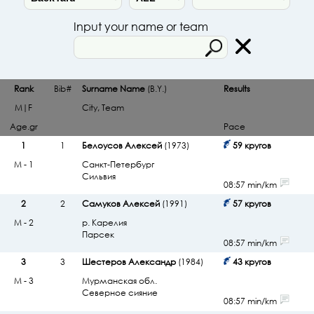
Input your name or team
Rank
Bib#
Surname Name
(B.Y.)
Results
M|F
City, Team
Age.gr
Pace
1
1
Белоусов Алексей
(1973)
59 кругов
М - 1
Санкт-Петербург
Сильвия
08:57 min/km
2
2
Самуков Алексей
(1991)
57 кругов
М - 2
р. Карелия
Парсек
08:57 min/km
3
3
Шестеров Александр
(1984)
43 кругов
М - 3
Мурманская обл.
Северное сияние
08:57 min/km