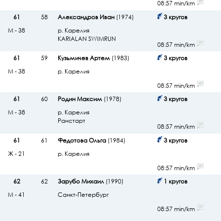
08:57 min/km
61
58
Александров Иван
(1974)
3 кругов
М - 38
р. Карелия
KARIALAN SWIMRUN
08:57 min/km
61
59
Кузьмичев Артем
(1983)
3 кругов
М - 38
р. Карелия
08:57 min/km
61
60
Родин Максим
(1978)
3 кругов
М - 38
р. Карелия
Ранстарт
08:57 min/km
61
61
Федотова Ольга
(1984)
3 кругов
Ж - 21
р. Карелия
08:57 min/km
62
62
Зарубо Михаил
(1990)
1 кругов
М - 41
Санкт-Петербург
08:57 min/km