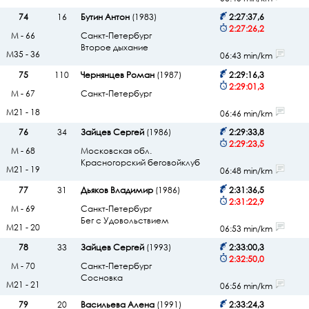
74
16
Бутин Антон
(1983)
2:27:37,6
2:27:26,2
М - 66
Санкт-Петербург
Второе дыхание
М35 - 36
06:43 min/km
75
110
Чернянцев Роман
(1987)
2:29:16,3
2:29:01,3
М - 67
Санкт-Петербург
М21 - 18
06:46 min/km
76
34
Зайцев Сергей
(1986)
2:29:33,8
2:29:23,5
М - 68
Московская обл.
Красногорский беговойклуб
М21 - 19
06:48 min/km
77
31
Дьяков Владимир
(1986)
2:31:36,5
2:31:22,9
М - 69
Санкт-Петербург
Бег с Удовольствием
М21 - 20
06:53 min/km
78
33
Зайцев Сергей
(1993)
2:33:00,3
2:32:50,0
М - 70
Санкт-Петербург
Сосновка
М21 - 21
06:56 min/km
79
20
Васильева Алена
(1991)
2:33:24,3