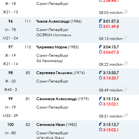
2:56:44,1
Ж - 18
Санкт-Петербург
Ж21 - 13
08:03 min/km
96
111
Чижов Александр
(1986)
3:01:57,3
3:01:49,8
М - 78
Санкт-Петербург
OCRRUN Мстители
М21 - 24
08:15 min/km
97
115
Чукреева Мария
(1985)
3:04:15,7
3:04:07,5
Ж - 19
Санкт-Петербург
За Ленинград!
Ж21 - 14
08:22 min/km
98
85
Сергеева Гельсем
(1974)
3:13:33,7
3:13:20,7
Ж - 20
Санкт-Петербург
Ж45 - 3
08:49 min/km
99
81
Сенников Александр
(1979)
3:15:12,6
3:15:02,1
М - 79
Санкт-Петербург
М35 - 39
08:51 min/km
100
82
Сенников Иван
(1982)
3:15:12,7
3:15:02,1
М - 80
Санкт-Петербург
VOKUEVA TEAM