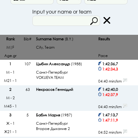
Input your name or team
Rank
Bib#
Surname Name
(B.Y.)
Results
M|F
City, Team
Age.gr
Pace
1
107
Цыбин Александр
(1988)
1:42:36,7
1:42:34,3
М - 1
Санкт-Петербург
VOKUEVA TEAM
М21 - 1
04:40 min/km
2
63
Некрасов Геннадий
1:42:40,0
1:42:37,9
М - 2
М45 - 1
04:40 min/km
3
5
Бабич Мария
(1987)
1:47:13,7
1:47:11,9
Ж - 1
Санкт-Петербург
Второе Дыхание 2
Ж21 - 1
04:52 min/km