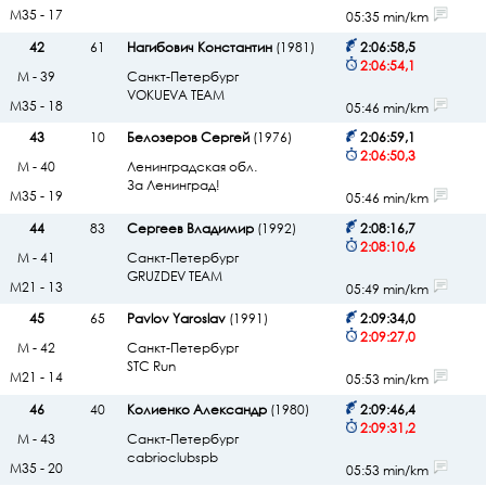
М35 - 17
05:35 min/km
42
61
Нагибович Константин
(1981)
2:06:58,5
2:06:54,1
М - 39
Санкт-Петербург
VOKUEVA TEAM
М35 - 18
05:46 min/km
43
10
Белозеров Сергей
(1976)
2:06:59,1
2:06:50,3
М - 40
Ленинградская обл.
За Ленинград!
М35 - 19
05:46 min/km
44
83
Сергеев Владимир
(1992)
2:08:16,7
2:08:10,6
М - 41
Санкт-Петербург
GRUZDEV TEAM
М21 - 13
05:49 min/km
45
65
Pavlov Yaroslav
(1991)
2:09:34,0
2:09:27,0
М - 42
Санкт-Петербург
STC Run
М21 - 14
05:53 min/km
46
40
Колиенко Александр
(1980)
2:09:46,4
2:09:31,2
М - 43
Санкт-Петербург
cabrioclubspb
М35 - 20
05:53 min/km