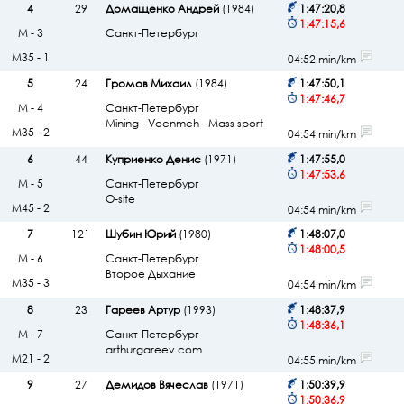
4
29
Домащенко Андрей
(1984)
1:47:20,8
1:47:15,6
М - 3
Санкт-Петербург
М35 - 1
04:52 min/km
5
24
Громов Михаил
(1984)
1:47:50,1
1:47:46,7
М - 4
Санкт-Петербург
Mining - Voenmeh - Mass sport
М35 - 2
04:54 min/km
6
44
Куприенко Денис
(1971)
1:47:55,0
1:47:53,6
М - 5
Санкт-Петербург
O-site
М45 - 2
04:54 min/km
7
121
Шубин Юрий
(1980)
1:48:07,0
1:48:00,5
М - 6
Санкт-Петербург
Второе Дыхание
М35 - 3
04:54 min/km
8
23
Гареев Артур
(1993)
1:48:37,9
1:48:36,1
М - 7
Санкт-Петербург
arthurgareev.com
М21 - 2
04:55 min/km
9
27
Демидов Вячеслав
(1971)
1:50:39,9
1:50:36,9