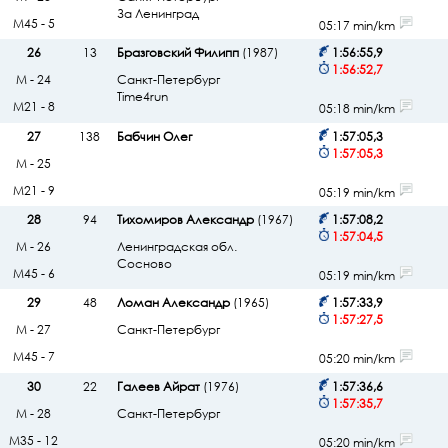
За Ленинград
М45 - 5
05:17 min/km
26
13
Бразговский Филипп
(1987)
1:56:55,9
1:56:52,7
М - 24
Санкт-Петербург
Time4run
М21 - 8
05:18 min/km
27
138
Бабчин Олег
1:57:05,3
1:57:05,3
М - 25
М21 - 9
05:19 min/km
28
94
Тихомиров Александр
(1967)
1:57:08,2
1:57:04,5
М - 26
Ленинградская обл.
Сосново
М45 - 6
05:19 min/km
29
48
Ломан Александр
(1965)
1:57:33,9
1:57:27,5
М - 27
Санкт-Петербург
М45 - 7
05:20 min/km
30
22
Галеев Айрат
(1976)
1:57:36,6
1:57:35,7
М - 28
Санкт-Петербург
М35 - 12
05:20 min/km