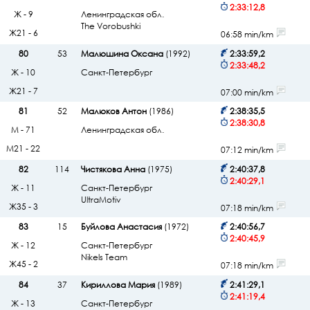
2:33:12,8
Ж - 9
Ленинградская обл.
The Vorobushki
Ж21 - 6
06:58 min/km
80
53
Малюшина Оксана
(1992)
2:33:59,2
2:33:48,2
Ж - 10
Санкт-Петербург
Ж21 - 7
07:00 min/km
81
52
Малюков Антон
(1986)
2:38:35,5
2:38:30,8
М - 71
Ленинградская обл.
М21 - 22
07:12 min/km
82
114
Чистякова Анна
(1975)
2:40:37,8
2:40:29,1
Ж - 11
Санкт-Петербург
UltraMotiv
Ж35 - 3
07:18 min/km
83
15
Буйлова Анастасия
(1972)
2:40:56,7
2:40:45,9
Ж - 12
Санкт-Петербург
Nikels Team
Ж45 - 2
07:18 min/km
84
37
Кириллова Мария
(1989)
2:41:29,1
2:41:19,4
Ж - 13
Санкт-Петербург