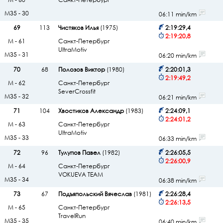
М35 - 30
06:11 min/km
69
113
Чистяков Илья
(1975)
2:19:29,4
2:19:20,8
М - 61
Санкт-Петербург
UltraMotiv
М35 - 31
06:20 min/km
70
68
Полозов Виктор
(1980)
2:20:01,3
2:19:49,2
М - 62
Санкт-Петербург
SeverCrossfit
М35 - 32
06:21 min/km
71
104
Хвостиков Александр
(1983)
2:24:09,1
2:24:01,2
М - 63
Санкт-Петербург
UltraMotiv
М35 - 33
06:33 min/km
72
96
Тулупов Павел
(1982)
2:26:05,5
2:26:00,9
М - 64
Санкт-Петербург
VOKUEVA TEAM
М35 - 34
06:38 min/km
73
67
Подъяпольский Вячеслав
(1981)
2:26:28,4
2:26:13,5
М - 65
Санкт-Петербург
TravelRun
М35 - 35
06:40 min/km