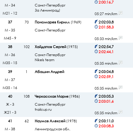
2:00:16,7
М - 34
Санкт-Петербург
За Ленинград!
М21 - 12
05:27 min/km
37
70
Пономарев Кирилл
(1969)
2:02:03,8
2:01:58,3
М - 35
Санкт-Петербург
М45 - 9
05:33 min/km
38
102
Хайдапов Сергей
(1975)
2:02:54,7
2:02:44,1
М - 36
Санкт-Петербург
Nikels team
М35 - 15
05:35 min/km
39
1
Абашин Андрей
2:03:04,8
2:02:59,1
М - 37
М35 - 16
05:35 min/km
40
108
Черкасская Мария
(1986)
2:03:05,3
2:03:01,6
Ж - 3
Санкт-Петербург
trailcup.ru
Ж21 - 3
05:35 min/km
41
62
Наумов Алексей
(1978)
2:03:11,0
2:03:08,3
М - 38
Ленинградская обл.