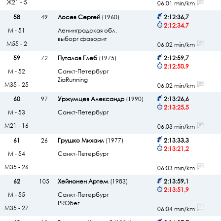
Ж21 - 5
06:01 min/km
58
49
Лосев Сергей
(1960)
2:12:36,7
2:12:34,7
М - 51
Ленинградская обл.
выборг фаворит
М55 - 2
06:02 min/km
59
72
Путалов Глеб
(1975)
2:12:59,7
2:12:50,9
М - 52
Санкт-Петербург
ZiaRunning
М35 - 25
06:02 min/km
60
97
Уржумцев Александр
(1990)
2:13:26,6
2:13:25,5
М - 53
Санкт-Петербург
М21 - 16
06:03 min/km
61
26
Грушко Михаил
(1977)
2:13:33,3
2:13:21,2
М - 54
Санкт-Петербург
М35 - 26
06:03 min/km
62
105
Хейнонен Артем
(1983)
2:13:59,1
2:13:51,9
М - 55
Санкт-Петербург
PROбег
М35 - 27
06:04 min/km