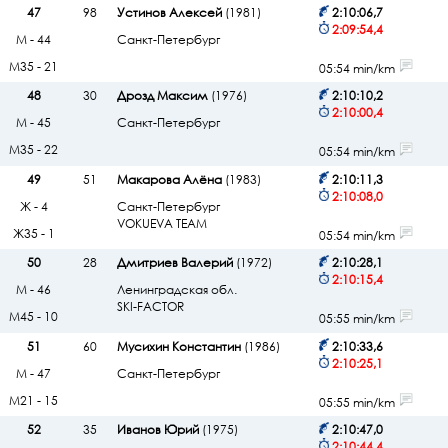
47
98
Устинов Алексей
(1981)
2:10:06,7
2:09:54,4
М - 44
Санкт-Петербург
М35 - 21
05:54 min/km
48
30
Дрозд Максим
(1976)
2:10:10,2
2:10:00,4
М - 45
Санкт-Петербург
М35 - 22
05:54 min/km
49
51
Макарова Алёна
(1983)
2:10:11,3
2:10:08,0
Ж - 4
Санкт-Петербург
VOKUEVA TEAM
Ж35 - 1
05:54 min/km
50
28
Дмитриев Валерий
(1972)
2:10:28,1
2:10:15,4
М - 46
Ленинградская обл.
SKI-FACTOR
М45 - 10
05:55 min/km
51
60
Мусихин Константин
(1986)
2:10:33,6
2:10:25,1
М - 47
Санкт-Петербург
М21 - 15
05:55 min/km
52
35
Иванов Юрий
(1975)
2:10:47,0
2:10:44,4