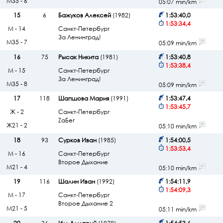
М35 - 6
05:07 min/km
15
6
Бажуков Алексей
(1982)
1:53:40,0
1:53:34,4
М - 14
Санкт-Петербург
За Ленинград!
М35 - 7
05:09 min/km
16
75
Рысак Никита
(1981)
1:53:40,8
1:53:38,4
М - 15
Санкт-Петербург
За Ленинград!
М35 - 8
05:09 min/km
17
118
Шапшова Мария
(1991)
1:53:47,4
1:53:45,7
Ж - 2
Санкт-Петербург
ZaБег
Ж21 - 2
05:10 min/km
18
93
Сурков Иван
(1985)
1:54:00,5
1:53:53,4
М - 16
Санкт-Петербург
Второе Дыхание
М21 - 4
05:10 min/km
19
116
Шалин Иван
(1992)
1:54:11,9
1:54:09,3
М - 17
Санкт-Петербург
Второе Дыхание 2
М21 - 5
05:11 min/km