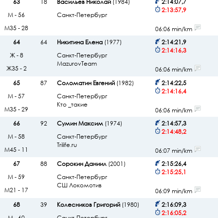
63
18
Васильев Николай
(1984)
2:14:07,7
2:13:57,9
М - 56
Санкт-Петербург
М35 - 28
06:06 min/km
64
64
Никитина Елена
(1977)
2:14:21,9
2:14:16,3
Ж - 8
Санкт-Петербург
MazurovTeam
Ж35 - 2
06:06 min/km
65
87
Соломатин Евгений
(1982)
2:14:22,5
2:14:16,4
М - 57
Санкт-Петербург
Кто _такие
М35 - 29
06:06 min/km
66
92
Сумин Максим
(1974)
2:14:57,3
2:14:48,2
М - 58
Санкт-Петербург
Trilife.ru
М45 - 11
06:07 min/km
67
88
Cорокин Даниил
(2001)
2:15:26,4
2:15:25,1
М - 59
Санкт-Петербург
СШ Локомотив
М21 - 17
06:09 min/km
68
39
Колесников Григорий
(1980)
2:16:09,3
2:16:05,2
М - 60
Санкт-Петербург