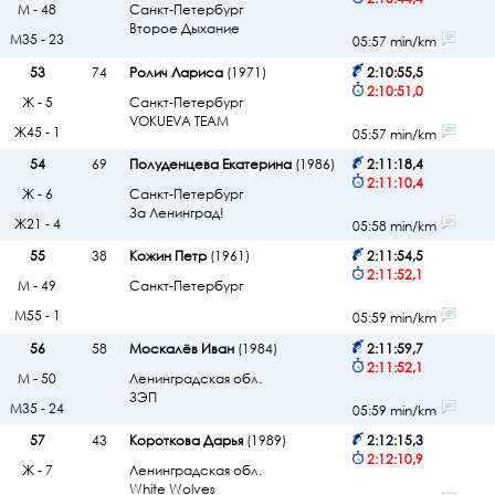
М - 48
Санкт-Петербург
Второе Дыхание
М35 - 23
05:57 min/km
53
74
Ролич Лариса
(1971)
2:10:55,5
2:10:51,0
Ж - 5
Санкт-Петербург
VOKUEVA TEAM
Ж45 - 1
05:57 min/km
54
69
Полуденцева Екатерина
(1986)
2:11:18,4
2:11:10,4
Ж - 6
Санкт-Петербург
За Ленинград!
Ж21 - 4
05:58 min/km
55
38
Кожин Петр
(1961)
2:11:54,5
2:11:52,1
М - 49
Санкт-Петербург
М55 - 1
05:59 min/km
56
58
Москалёв Иван
(1984)
2:11:59,7
2:11:52,1
М - 50
Ленинградская обл.
ЗЭП
М35 - 24
05:59 min/km
57
43
Короткова Дарья
(1989)
2:12:15,3
2:12:10,9
Ж - 7
Ленинградская обл.
White Wolves