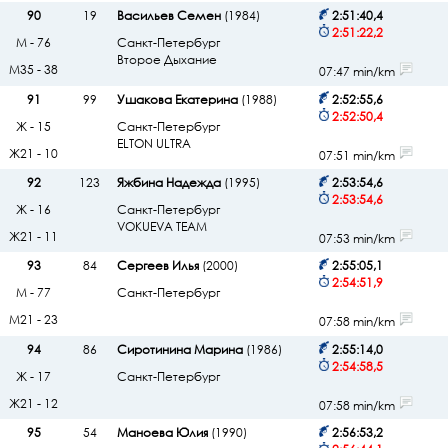
90
19
Васильев Семен
(1984)
2:51:40,4
2:51:22,2
М - 76
Санкт-Петербург
Второе Дыхание
М35 - 38
07:47 min/km
91
99
Ушакова Екатерина
(1988)
2:52:55,6
2:52:50,4
Ж - 15
Санкт-Петербург
ELTON ULTRA
Ж21 - 10
07:51 min/km
92
123
Яжбина Надежда
(1995)
2:53:54,6
2:53:54,6
Ж - 16
Санкт-Петербург
VOKUEVA TEAM
Ж21 - 11
07:53 min/km
93
84
Сергеев Илья
(2000)
2:55:05,1
2:54:51,9
М - 77
Санкт-Петербург
М21 - 23
07:58 min/km
94
86
Сиротинина Марина
(1986)
2:55:14,0
2:54:58,5
Ж - 17
Санкт-Петербург
Ж21 - 12
07:58 min/km
95
54
Маноева Юлия
(1990)
2:56:53,2