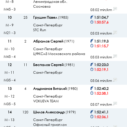
М - 8
Ленинградская обл.
Сосновка
М45 - 3
05:02 min/km
10
25
Грушин Павел
(1985)
1:51:04,7
1:50:57,6
М - 9
Санкт-Петербург
STC Run
М21 - 3
05:03 min/km
11
2
Абрамов Сергей
(1971)
1:51:19,3
1:51:15,7
М - 10
Санкт-Петербург
ЦФКСиЗ Московского района
М45 - 4
05:03 min/km
12
11
Беспалов Сергей
(1981)
1:52:23,0
1:52:19,1
М - 11
Санкт-Петербург
М35 - 4
05:06 min/km
13
4
Андрианов Виталий
(1980)
1:52:40,2
1:52:38,1
М - 12
Санкт-Петербург
VOKUEVA TEAM
М35 - 5
05:07 min/km
14
120
Шилов Александр
(1979)
1:52:41,1
1:52:36,1
М - 13
Санкт-Петербург
Офисный триатлон