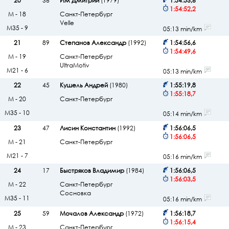
20
36
Им Дмитрий
(1979)
1:54:53,6
1:54:52,2
М - 18
Санкт-Петербург
Velle
М35 - 9
05:13 min/km
21
89
Степанов Александр
(1992)
1:54:56,6
1:54:49,6
М - 19
Санкт-Петербург
UltraMotiv
М21 - 6
05:13 min/km
22
45
Кушель Андрей
(1980)
1:55:19,8
1:55:18,7
М - 20
Санкт-Петербург
М35 - 10
05:14 min/km
23
47
Лисин Константин
(1992)
1:56:06,5
1:56:06,5
М - 21
Санкт-Петербург
М21 - 7
05:16 min/km
24
17
Быстряков Владимир
(1984)
1:56:06,5
1:56:03,5
М - 22
Санкт-Петербург
Сосновка
М35 - 11
05:16 min/km
25
59
Мочалов Александр
(1972)
1:56:18,7
1:56:15,4
М - 23
Санкт-Петербург