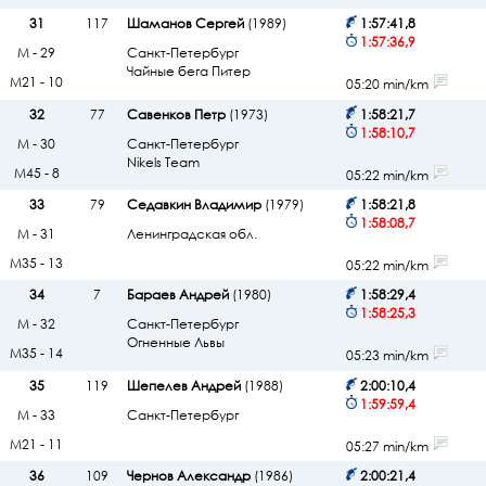
31
117
Шаманов Сергей
(1989)
1:57:41,8
1:57:36,9
М - 29
Санкт-Петербург
Чайные бега Питер
М21 - 10
05:20 min/km
32
77
Савенков Петр
(1973)
1:58:21,7
1:58:10,7
М - 30
Санкт-Петербург
Nikels Team
М45 - 8
05:22 min/km
33
79
Седавкин Владимир
(1979)
1:58:21,8
1:58:08,7
М - 31
Ленинградская обл.
М35 - 13
05:22 min/km
34
7
Бараев Андрей
(1980)
1:58:29,4
1:58:25,3
М - 32
Санкт-Петербург
Огненные Львы
М35 - 14
05:23 min/km
35
119
Шепелев Андрей
(1988)
2:00:10,4
1:59:59,4
М - 33
Санкт-Петербург
М21 - 11
05:27 min/km
36
109
Чернов Александр
(1986)
2:00:21,4