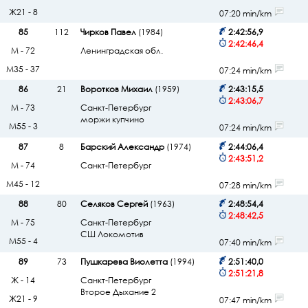
Ж21 - 8
07:20 min/km
85
112
Чирков Павел
(1984)
2:42:56,9
2:42:46,4
М - 72
Ленинградская обл.
М35 - 37
07:24 min/km
86
21
Воротков Михаил
(1959)
2:43:15,5
2:43:06,7
М - 73
Санкт-Петербург
моржи купчино
М55 - 3
07:24 min/km
87
8
Барский Александр
(1974)
2:44:06,4
2:43:51,2
М - 74
Санкт-Петербург
М45 - 12
07:28 min/km
88
80
Селяков Сергей
(1963)
2:48:54,4
2:48:42,5
М - 75
Санкт-Петербург
СШ Локомотив
М55 - 4
07:40 min/km
89
73
Пушкарева Виолетта
(1994)
2:51:40,0
2:51:21,8
Ж - 14
Санкт-Петербург
Второе Дыхание 2
Ж21 - 9
07:47 min/km