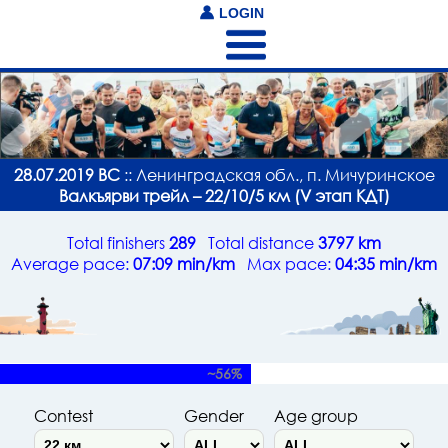
LOGIN
28.07.2019 ВС
:: Ленинградская обл., п. Мичуринское
Валкъярви трейл – 22/10/5 км (V этап КДТ)
Total finishers
289
Total distance
3797 km
Average pace:
07:09 min/km
Max pace:
04:35 min/km
~56%
Contest
Gender
Age group