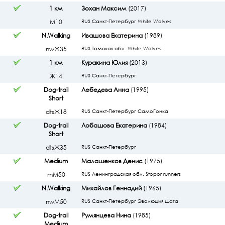
1 км
Зохан Максим
(2017)
М10
RUS Санкт-Петербург White Wolves
N.Walking
Ивашова Екатерина
(1989)
nwЖ35
RUS Томская обл. White Wolves
1 км
Куракина Юлия
(2013)
Ж14
RUS Санкт-Петербург
Dog-trail
Лебедева Анна
(1995)
Short
dtsЖ18
RUS Санкт-Петербург СамоГонка
Dog-trail
Лобашова Екатерина
(1984)
Short
dtsЖ35
RUS Санкт-Петербург
Medium
Малашенков Денис
(1975)
mМ50
RUS Ленинградская обл. Stopor runners
N.Walking
Михайлов Геннадий
(1965)
nwМ50
RUS Санкт-Петербург Эволюция шага
Dog-trail
Румянцева Нина
(1985)
Medium