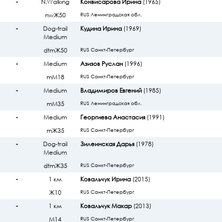
-
N.Walking
Конвисарова Ирина
(1965)
nwЖ50
RUS Ленинградская обл.
-
Dog-trail
Кудина Ирина
(1969)
Medium
dtmЖ50
RUS Санкт-Петербург
-
Medium
Азизов Руслан
(1996)
mМ18
RUS Санкт-Петербург
-
Medium
Владимиров Евгений
(1985)
mМ35
RUS Ленинградская обл.
-
Medium
Георгиева Анастасия
(1991)
mЖ35
RUS Санкт-Петербург
-
Dog-trail
Зилеинская Дарья
(1978)
Medium
dtmЖ35
RUS Санкт-Петербург
-
1 км
Ковальчук Ирина
(2015)
Ж10
RUS Санкт-Петербург
-
1 км
Ковальчук Макар
(2013)
М14
RUS Санкт-Петербург