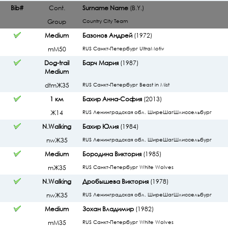
Bib#
Cont.
Surname Name
(B.Y.)
Group
Country
City
Team
Medium
Базонов Андрей
(1972)
mМ50
RUS Санкт-Петербург UltraMotiv
Dog-trail
Барч Мария
(1987)
Medium
dtmЖ35
RUS Санкт-Петербург Beast in Mist
1 км
Бахир Анна-София
(2013)
Ж14
RUS Ленинградская обл. ШиреШагШлиссельбург
N.Walking
Бахир Юлия
(1984)
nwЖ35
RUS Ленинградская обл. ШиреШагШлиссельбург
Medium
Бородина Виктория
(1985)
mЖ35
RUS Санкт-Петербург White Wolves
N.Walking
Дробышева Виктория
(1978)
nwЖ35
RUS Ленинградская обл. ШиреШагШлиссельбург
Medium
Зохан Владимир
(1982)
mМ35
RUS Санкт-Петербург White Wolves