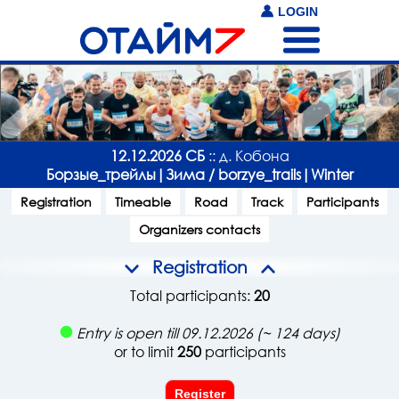
LOGIN
12.12.2026 СБ
:: д. Кобона
Борзые_трейлы|Зима / borzye_trails|Winter
Registration
Timeable
Road
Track
Participants
Organizers contacts
Registration
Total participants:
20
Entry is open till 09.12.2026 (~ 124 days)
or to limit
250
participants
Register