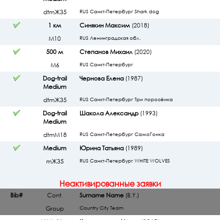
dtmЖ35
RUS Санкт-Петербург Shark dog
1 км
Синякин Максим
(2018)
М10
RUS Ленинградская обл.
500 м
Степанов Михаил
(2020)
М6
RUS Санкт-Петербург
Dog-trail
Чернова Елена
(1987)
Medium
dtmЖ35
RUS Санкт-Петербург Три поросёнка
Dog-trail
Шакола Александр
(1993)
Medium
dtmМ18
RUS Санкт-Петербург СамоГонка
Medium
Юрина Татьяна
(1989)
mЖ35
RUS Санкт-Петербург WHITE WOLVES
Неактивированные заявки
Bib#
Cont.
Surname Name
(B.Y.)
Group
Country City Team