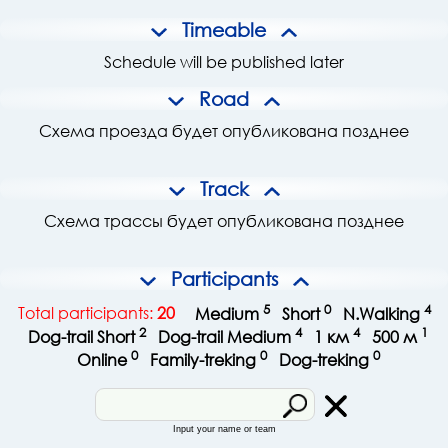
Timeable
Schedule will be published later
Road
Схема проезда будет опубликована позднее
Track
Схема трассы будет опубликована позднее
Participants
5
0
4
Total participants:
20
Medium
Short
N.Walking
2
4
4
1
Dog-trail Short
Dog-trail Medium
1 км
500 м
0
0
0
Online
Family-treking
Dog-treking
Input your name or team