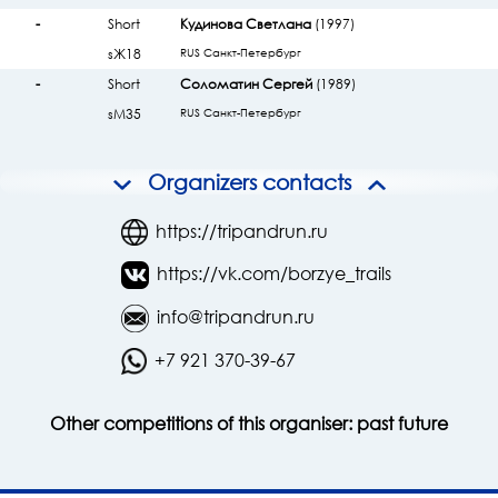
-
Short
Кудинова Светлана
(1997)
sЖ18
RUS Санкт-Петербург
-
Short
Соломатин Сергей
(1989)
sМ35
RUS Санкт-Петербург
Organizers contacts
https://tripandrun.ru
https://vk.com/borzye_trails
info@tripandrun.ru
+7 921 370-39-67
Other competitions of this organiser:
past
future