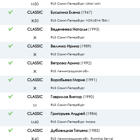
М50
RUS Санкт-Петербург UltraMotiv
CLASSIC
Бусыгина Елена
(1967)
Ж50
RUS Санкт-Петербург VOKUEVA TEAM
CLASSIC
Веденеева Наталья
(1993)
Ж
RUS Санкт-Петербург
CLASSIC
Величко Ирина
(1989)
Ж
RUS Санкт-Петербург
CLASSIC
Ветрова Арина
(1992)
Ж
RUS Ленинградская обл.
CLASSIC
Воробьева Мария
(1991)
Ж
RUS Санкт-Петербург
CLASSIC
Гаврилов Виктор
(1990)
М
RUS Санкт-Петербург
CLASSIC
Григорьев Андрей
(1984)
М40
RUS Санкт-Петербург Астра
CLASSIC
Дубовицкая Татьяна
(1985)
Ж40
RUS Ленинградская обл. Running Serval