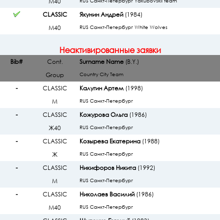
М40
RUS Санкт-Петербург Yakubovskii team
CLASSIC
Якунин Андрей
(1984)
М40
RUS Санкт-Петербург White Wolves
Неактивированные заявки
Bib#
Cont.
Surname Name
(B.Y.)
Group
Country City Team
-
CLASSIC
Калугин Артем
(1998)
М
RUS Санкт-Петербург
-
CLASSIC
Кожурова Ольга
(1986)
Ж40
RUS Санкт-Петербург
-
CLASSIC
Козырева Екатерина
(1988)
Ж
RUS Санкт-Петербург
-
CLASSIC
Никифоров Никита
(1992)
М
RUS Санкт-Петербург
-
CLASSIC
Николаев Василий
(1986)
М40
RUS Санкт-Петербург