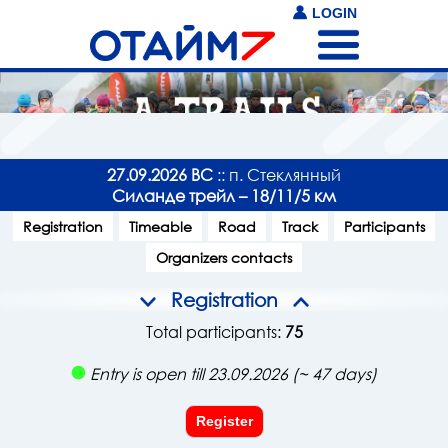
LOGIN
27.09.2026 ВС
:: п. Стеклянный
Силанде трейл – 18/11/5 км
Registration
Timeable
Road
Track
Participants
Organizers contacts
Registration
Total participants:
75
Entry is open till 23.09.2026 (~ 47 days)
Register