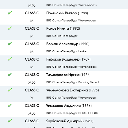
М40
RUS Санкт-Петербург WaveAccess
CLASSIC
Полянский Виктор
(1988)
М
RUS Санкт-Петербург WaveAccess
CLASSIC
Раков Никита
(1992)
М
RUS Санкт-Петербург
CLASSIC
Роман Александр
(1990)
М
RUS Санкт-Петербург Lekker
CLASSIC
Рыбаков Владимир
(1989)
М
RUS Санкт-Петербург WaveAccess
CLASSIC
Тимофеева Ирина
(1976)
Ж50
RUS Санкт-Петербург Running Serval
CLASSIC
Филимонова Екатерина
(1995)
Ж
RUS Санкт-Петербург WaveAccess
CLASSIC
Чикишева Людмила
(1976)
Ж50
RUS Санкт-Петербург DOUBLE CLUB
CLASSIC
Якубовский Дмитрий
(1981)