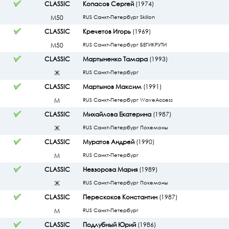
CLASSIC
Копасов Сергей
(1974)
М50
RUS Санкт-Петербург Skillon
CLASSIC
Кречетов Игорь
(1969)
М50
RUS Санкт-Петербург БЕГИКРУТИ
CLASSIC
Мартыненко Тамара
(1993)
Ж
RUS Санкт-Петербург
CLASSIC
Мартынов Максим
(1991)
М
RUS Санкт-Петербург WaveAccess
CLASSIC
Михайлова Екатерина
(1987)
Ж
RUS Санкт-Петербург Покемоны
CLASSIC
Муратов Андрей
(1990)
М
RUS Санкт-Петербург
CLASSIC
Невзорова Мария
(1989)
Ж
RUS Санкт-Петербург Покемоны
CLASSIC
Перескоков Константин
(1987)
М
RUS Санкт-Петербург
CLASSIC
Подлубный Юрий
(1986)