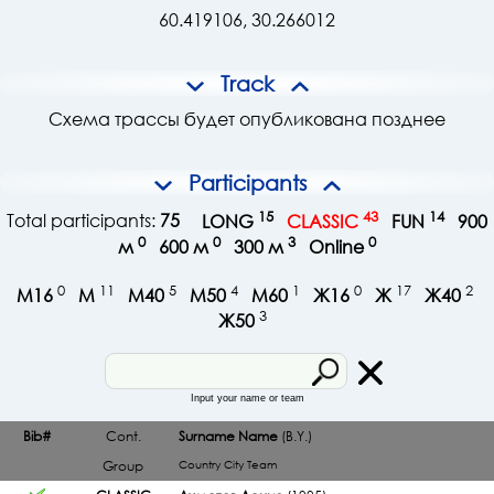
60.419106, 30.266012
Track
Схема трассы будет опубликована позднее
Participants
15
43
14
Total participants:
75
LONG
CLASSIC
FUN
900
0
0
3
0
м
600 м
300 м
Online
0
11
5
4
1
0
17
2
М16
М
М40
М50
М60
Ж16
Ж
Ж40
3
Ж50
Input your name or team
Bib#
Cont.
Surname Name
(B.Y.)
Group
Country
City
Team