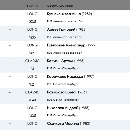
Group
Country City Team
-
LONG
Кузнеченкова Анна
(1989)
Ж35
RUS Ленинградская обл.
-
LONG
Асеев Григорий
(1985)
М35
RUS Ленинградская обл.
-
LONG
Григорьев Александр
(1999)
М21
RUS Ленинградская обл.
-
CLASSIC
Калугин Артем
(1998)
М
RUS Санкт-Петербург
-
LONG
Караулова Надежда
(1997)
Ж21
RUS Санкт-Петербург
-
CLASSIC
Кожурова Ольга
(1986)
Ж40
RUS Санкт-Петербург
-
LONG
Николаев Андрей
(1985)
М35
RUS Санкт-Петербург
-
LONG
Скачкова Марина
(1983)