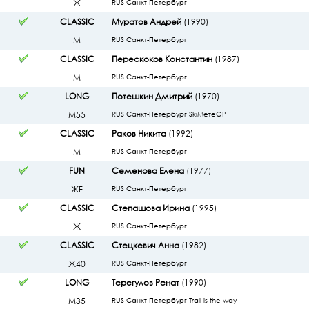
Ж
RUS Санкт-Петербург
CLASSIC
Муратов Андрей
(1990)
М
RUS Санкт-Петербург
CLASSIC
Перескоков Константин
(1987)
М
RUS Санкт-Петербург
LONG
Потешкин Дмитрий
(1970)
М55
RUS Санкт-Петербург SkiMeтeOP
CLASSIC
Раков Никита
(1992)
М
RUS Санкт-Петербург
FUN
Семенова Елена
(1977)
ЖF
RUS Санкт-Петербург
CLASSIC
Степашова Ирина
(1995)
Ж
RUS Санкт-Петербург
CLASSIC
Стецкевич Анна
(1982)
Ж40
RUS Санкт-Петербург
LONG
Терегулов Ренат
(1990)
М35
RUS Санкт-Петербург Trail is the way