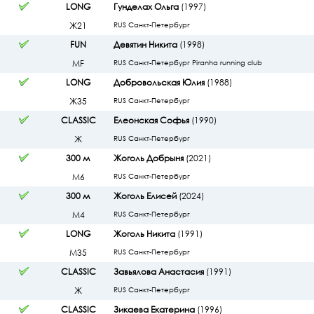
LONG
Гунделах Ольга
(1997)
Ж21
RUS Санкт-Петербург
FUN
Девятин Никита
(1998)
МF
RUS Санкт-Петербург Piranha running club
LONG
Добровольская Юлия
(1988)
Ж35
RUS Санкт-Петербург
CLASSIC
Елеонская Софья
(1990)
Ж
RUS Санкт-Петербург
300 м
Жоголь Добрыня
(2021)
М6
RUS Санкт-Петербург
300 м
Жоголь Елисей
(2024)
М4
RUS Санкт-Петербург
LONG
Жоголь Никита
(1991)
М35
RUS Санкт-Петербург
CLASSIC
Завьялова Анастасия
(1991)
Ж
RUS Санкт-Петербург
CLASSIC
Зикаева Екатерина
(1996)