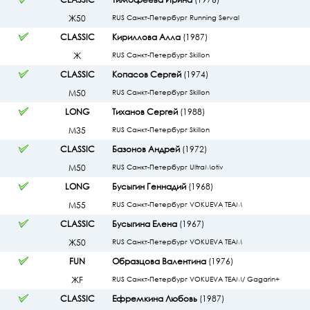
Ж50
RUS Санкт-Петербург Running Serval
CLASSIC
Кириллова Алла
(1987)
Ж
RUS Санкт-Петербург Skillon
CLASSIC
Копасов Сергей
(1974)
М50
RUS Санкт-Петербург Skillon
LONG
Тиханов Сергей
(1988)
М35
RUS Санкт-Петербург Skillon
CLASSIC
Базонов Андрей
(1972)
М50
RUS Санкт-Петербург UltraMotiv
LONG
Бусыгин Геннадий
(1968)
М55
RUS Санкт-Петербург VOKUEVA TEAM
CLASSIC
Бусыгина Елена
(1967)
Ж50
RUS Санкт-Петербург VOKUEVA TEAM
FUN
Образцова Валентина
(1976)
ЖF
RUS Санкт-Петербург VOKUEVA TEAM/ Gagarin+
CLASSIC
Ефремкина Любовь
(1987)