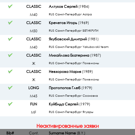
CLASSIC
Алтухов Сергей
(1984)
М40
RUS Санкт-Петербург Астра
CLASSIC
Кречетов Игорь
(1969)
М50
RUS Санкт-Петербург БЕГИКРУТИ
CLASSIC
Якубовский Дмитрий
(1981)
М40
RUS Санкт-Петербург Yakubovskii team
CLASSIC
Михайлова Екатерина
(1987)
Ж
RUS Санкт-Петербург Покемоны
CLASSIC
Невзорова Мария
(1989)
Ж
RUS Санкт-Петербург Покемоны
LONG
Протопопов Глеб
(1979)
М45
RUS Санкт-Петербург Сосновка
FUN
Куйбида Сергей
(1979)
МF
RUS Санкт-Петербург Ягуары
Неактивированные заявки
Bib#
Cont.
Surname Name
(B.Y.)