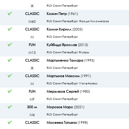
Ж
RUS Санкт-Петербург
CLASSIC
Кожин Петр
(1961)
М60
RUS Санкт-Петербург Жажда Километров
CLASSIC
Комин Кирилл
(2003)
М
RUS Санкт-Петербург
FUN
Куйбида Ярослав
(2013)
М13
RUS Санкт-Петербург Ягуары
CLASSIC
Мартыненко Тамара
(1993)
Ж
RUS Санкт-Петербург
CLASSIC
Мартынов Максим
(1991)
М
RUS Санкт-Петербург WaveAccess
FUN
Мерзляков Сергей
(1980)
МF
RUS Санкт-Петербург
300 м
Морозов Марс
(2021)
М6
RUS Санкт-Петербург
CLASSIC
Мосеева Татьяна
(1998)