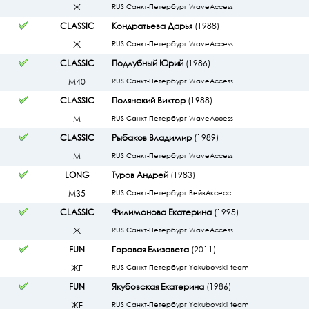
Ж
RUS Санкт-Петербург WaveAccess
CLASSIC
Кондратьева Дарья
(1988)
Ж
RUS Санкт-Петербург WaveAccess
CLASSIC
Подлубный Юрий
(1986)
М40
RUS Санкт-Петербург WaveAccess
CLASSIC
Полянский Виктор
(1988)
М
RUS Санкт-Петербург WaveAccess
CLASSIC
Рыбаков Владимир
(1989)
М
RUS Санкт-Петербург WaveAccess
LONG
Туров Андрей
(1983)
М35
RUS Санкт-Петербург ВейвАксесс
CLASSIC
Филимонова Екатерина
(1995)
Ж
RUS Санкт-Петербург WaveAccess
FUN
Горовая Елизавета
(2011)
ЖF
RUS Санкт-Петербург Yakubovskii team
FUN
Якубовская Екатерина
(1986)
ЖF
RUS Санкт-Петербург Yakubovskii team