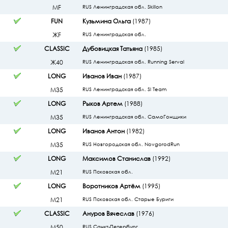
МF
RUS Ленинградская обл. Skillon
FUN
Кузьмина Ольга
(1987)
ЖF
RUS Ленинградская обл.
CLASSIC
Дубовицкая Татьяна
(1985)
Ж40
RUS Ленинградская обл. Running Serval
LONG
Иванов Иван
(1987)
М35
RUS Ленинградская обл. Sl Team
LONG
Рыков Артем
(1988)
М35
RUS Ленинградская обл. СамоГонщики
LONG
Иванов Антон
(1982)
М35
RUS Новгородская обл. NovgorodRun
LONG
Максимов Станислав
(1992)
М21
RUS Псковская обл.
LONG
Воротников Артём
(1995)
М21
RUS Псковская обл. Старые Буриги
CLASSIC
Ануров Вячеслав
(1976)
М50
RUS Санкт-Петербург