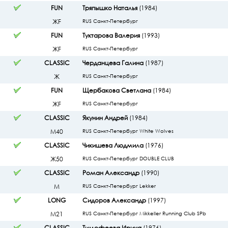
FUN
Тряпышко Наталья
(1984)
ЖF
RUS Санкт-Петербург
FUN
Туктарова Валерия
(1993)
ЖF
RUS Санкт-Петербург
CLASSIC
Черданцева Галина
(1987)
Ж
RUS Санкт-Петербург
FUN
Щербакова Светлана
(1984)
ЖF
RUS Санкт-Петербург
CLASSIC
Якунин Андрей
(1984)
М40
RUS Санкт-Петербург White Wolves
CLASSIC
Чикишева Людмила
(1976)
Ж50
RUS Санкт-Петербург DOUBLE CLUB
CLASSIC
Роман Александр
(1990)
М
RUS Санкт-Петербург Lekker
LONG
Сидоров Александр
(1997)
М21
RUS Санкт-Петербург Mikkeller Running Club SPb
CLASSIC
Тимофеева Ирина
(1976)