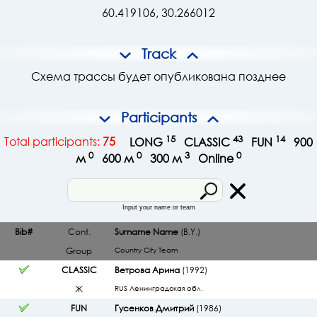
60.419106, 30.266012
Track
Схема трассы будет опубликована позднее
Participants
15
43
14
Total participants:
75
LONG
CLASSIC
FUN
900
0
0
3
0
м
600 м
300 м
Online
Input your name or team
Bib#
Cont.
Surname Name
(B.Y.)
Group
Country
City
Team
CLASSIC
Ветрова Арина
(1992)
Ж
RUS Ленинградская обл.
FUN
Гусенков Дмитрий
(1986)