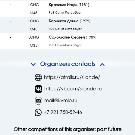
-
LONG
Крапивин Игорь
(1981)
М45
RUS Санкт-Петербург
-
LONG
Берников Денис
(1979)
М45
RUS Санкт-Петербург
-
LONG
Соломатин Сергей
(1989)
М35
RUS Санкт-Петербург
Organizers contacts
https://atrails.ru/silande/
https://vk.com/silandetrail
mail@kvmlo.ru
+7 921 750-52-46
Other competitions of this organiser:
past
future