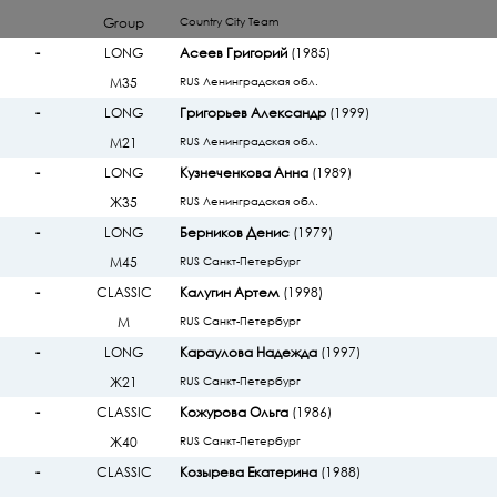
Group
Country City Team
-
LONG
Асеев Григорий
(1985)
М35
RUS Ленинградская обл.
-
LONG
Григорьев Александр
(1999)
М21
RUS Ленинградская обл.
-
LONG
Кузнеченкова Анна
(1989)
Ж35
RUS Ленинградская обл.
-
LONG
Берников Денис
(1979)
М45
RUS Санкт-Петербург
-
CLASSIC
Калугин Артем
(1998)
М
RUS Санкт-Петербург
-
LONG
Караулова Надежда
(1997)
Ж21
RUS Санкт-Петербург
-
CLASSIC
Кожурова Ольга
(1986)
Ж40
RUS Санкт-Петербург
-
CLASSIC
Козырева Екатерина
(1988)