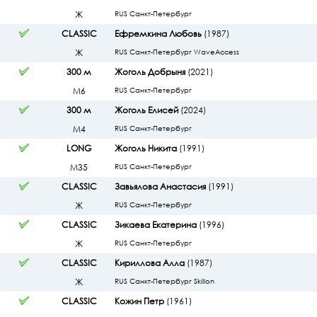
Ж
RUS Санкт-Петербург
CLASSIC
Ефремкина Любовь
(1987)
Ж
RUS Санкт-Петербург WaveAccess
300 м
Жоголь Добрыня
(2021)
М6
RUS Санкт-Петербург
300 м
Жоголь Елисей
(2024)
М4
RUS Санкт-Петербург
LONG
Жоголь Никита
(1991)
М35
RUS Санкт-Петербург
CLASSIC
Завьялова Анастасия
(1991)
Ж
RUS Санкт-Петербург
CLASSIC
Зикаева Екатерина
(1996)
Ж
RUS Санкт-Петербург
CLASSIC
Кириллова Алла
(1987)
Ж
RUS Санкт-Петербург Skillon
CLASSIC
Кожин Петр
(1961)