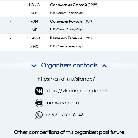
-
LONG
Соломатин Сергей
(1989)
М35
RUS Санкт-Петербург
-
FUN
Сопочкин Роман
(1979)
МF
RUS Санкт-Петербург
-
CLASSIC
Шипенко Евгений
(1983)
М40
RUS Санкт-Петербург
Organizers contacts
https://atrails.ru/silande/
https://vk.com/silandetrail
mail@kvmlo.ru
+7 921 750-52-46
Other competitions of this organiser:
past
future