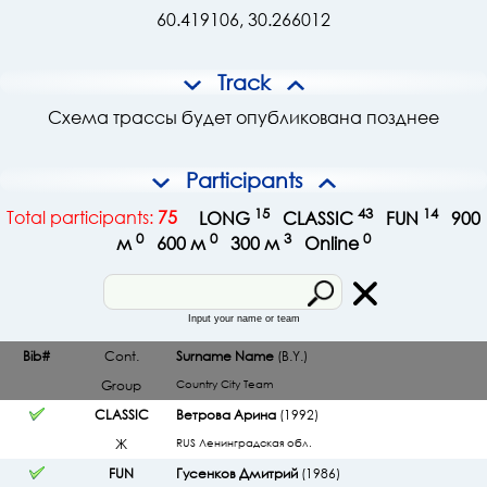
60.419106, 30.266012
Track
Схема трассы будет опубликована позднее
Participants
15
43
14
Total participants:
75
LONG
CLASSIC
FUN
900
0
0
3
0
м
600 м
300 м
Online
Input your name or team
Bib#
Cont.
Surname Name
(B.Y.)
Group
Country
City
Team
CLASSIC
Ветрова Арина
(1992)
Ж
RUS Ленинградская обл.
FUN
Гусенков Дмитрий
(1986)