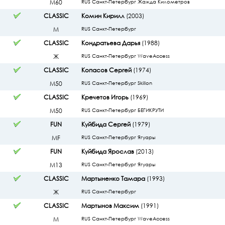
М60
RUS Санкт-Петербург Жажда Километров
CLASSIC
Комин Кирилл
(2003)
М
RUS Санкт-Петербург
CLASSIC
Кондратьева Дарья
(1988)
Ж
RUS Санкт-Петербург WaveAccess
CLASSIC
Копасов Сергей
(1974)
М50
RUS Санкт-Петербург Skillon
CLASSIC
Кречетов Игорь
(1969)
М50
RUS Санкт-Петербург БЕГИКРУТИ
FUN
Куйбида Сергей
(1979)
МF
RUS Санкт-Петербург Ягуары
FUN
Куйбида Ярослав
(2013)
М13
RUS Санкт-Петербург Ягуары
CLASSIC
Мартыненко Тамара
(1993)
Ж
RUS Санкт-Петербург
CLASSIC
Мартынов Максим
(1991)
М
RUS Санкт-Петербург WaveAccess