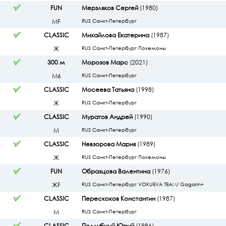
FUN
Мерзляков Сергей
(1980)
МF
RUS Санкт-Петербург
CLASSIC
Михайлова Екатерина
(1987)
Ж
RUS Санкт-Петербург Покемоны
300 м
Морозов Марс
(2021)
М6
RUS Санкт-Петербург
CLASSIC
Мосеева Татьяна
(1998)
Ж
RUS Санкт-Петербург
CLASSIC
Муратов Андрей
(1990)
М
RUS Санкт-Петербург
CLASSIC
Невзорова Мария
(1989)
Ж
RUS Санкт-Петербург Покемоны
FUN
Образцова Валентина
(1976)
ЖF
RUS Санкт-Петербург VOKUEVA TEAM/ Gagarin+
CLASSIC
Перескоков Константин
(1987)
М
RUS Санкт-Петербург
CLASSIC
Подлубный Юрий
(1986)