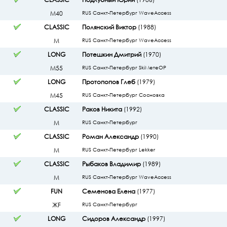
М40
RUS Санкт-Петербург WaveAccess
CLASSIC
Полянский Виктор
(1988)
М
RUS Санкт-Петербург WaveAccess
LONG
Потешкин Дмитрий
(1970)
М55
RUS Санкт-Петербург SkiMeтeOP
LONG
Протопопов Глеб
(1979)
М45
RUS Санкт-Петербург Сосновка
CLASSIC
Раков Никита
(1992)
М
RUS Санкт-Петербург
CLASSIC
Роман Александр
(1990)
М
RUS Санкт-Петербург Lekker
CLASSIC
Рыбаков Владимир
(1989)
М
RUS Санкт-Петербург WaveAccess
FUN
Семенова Елена
(1977)
ЖF
RUS Санкт-Петербург
LONG
Сидоров Александр
(1997)