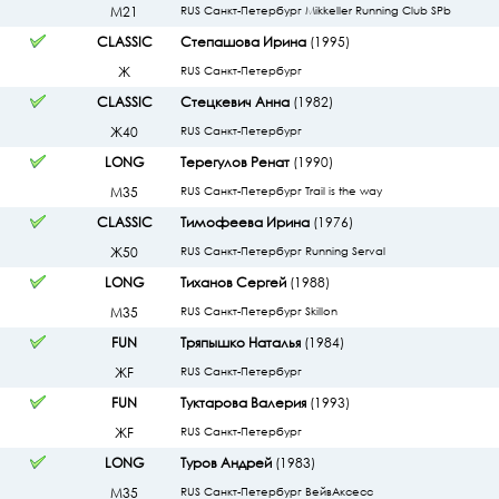
М21
RUS Санкт-Петербург Mikkeller Running Club SPb
CLASSIC
Степашова Ирина
(1995)
Ж
RUS Санкт-Петербург
CLASSIC
Стецкевич Анна
(1982)
Ж40
RUS Санкт-Петербург
LONG
Терегулов Ренат
(1990)
М35
RUS Санкт-Петербург Trail is the way
CLASSIC
Тимофеева Ирина
(1976)
Ж50
RUS Санкт-Петербург Running Serval
LONG
Тиханов Сергей
(1988)
М35
RUS Санкт-Петербург Skillon
FUN
Тряпышко Наталья
(1984)
ЖF
RUS Санкт-Петербург
FUN
Туктарова Валерия
(1993)
ЖF
RUS Санкт-Петербург
LONG
Туров Андрей
(1983)
М35
RUS Санкт-Петербург ВейвАксесс