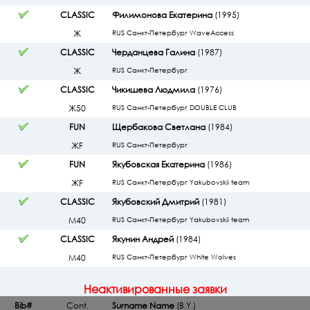
CLASSIC
Филимонова Екатерина
(1995)
Ж
RUS Санкт-Петербург WaveAccess
CLASSIC
Черданцева Галина
(1987)
Ж
RUS Санкт-Петербург
CLASSIC
Чикишева Людмила
(1976)
Ж50
RUS Санкт-Петербург DOUBLE CLUB
FUN
Щербакова Светлана
(1984)
ЖF
RUS Санкт-Петербург
FUN
Якубовская Екатерина
(1986)
ЖF
RUS Санкт-Петербург Yakubovskii team
CLASSIC
Якубовский Дмитрий
(1981)
М40
RUS Санкт-Петербург Yakubovskii team
CLASSIC
Якунин Андрей
(1984)
М40
RUS Санкт-Петербург White Wolves
Неактивированные заявки
Bib#
Cont.
Surname Name
(B.Y.)