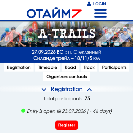
LOGIN
27.09.2026 ВС
:: п. Стеклянный
Силанде трейл – 18/11/5 км
Registration
Timeable
Road
Track
Participants
Organizers contacts
Registration
Total participants:
75
Entry is open till 23.09.2026 (~ 46 days)
Register