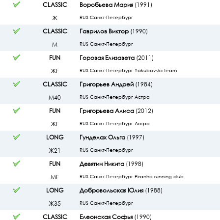
CLASSIC
Воробьева Мария
(1991)
Ж
RUS Санкт-Петербург
CLASSIC
Гаврилов Виктор
(1990)
М
RUS Санкт-Петербург
FUN
Горовая Елизавета
(2011)
ЖF
RUS Санкт-Петербург Yakubovskii team
CLASSIC
Григорьев Андрей
(1984)
М40
RUS Санкт-Петербург Астра
FUN
Григорьева Алиса
(2012)
ЖF
RUS Санкт-Петербург Астра
LONG
Гунделах Ольга
(1997)
Ж21
RUS Санкт-Петербург
FUN
Девятин Никита
(1998)
МF
RUS Санкт-Петербург Piranha running club
LONG
Добровольская Юлия
(1988)
Ж35
RUS Санкт-Петербург
CLASSIC
Елеонская Софья
(1990)