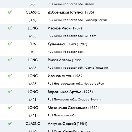
МF
RUS Ленинградская обл. Skillon
CLASSIC
Дубовицкая Татьяна
(1985)
Ж40
RUS Ленинградская обл. Running Serval
LONG
Иванов Иван
(1987)
М35
RUS Ленинградская обл. Sl Team
FUN
Кузьмина Ольга
(1987)
ЖF
RUS Ленинградская обл.
LONG
Рыков Артем
(1988)
М35
RUS Ленинградская обл. СамоГонщики
LONG
Иванов Антон
(1982)
М35
RUS Новгородская обл. NovgorodRun
LONG
Воротников Артём
(1995)
М21
RUS Псковская обл. Старые Буриги
LONG
Максимов Станислав
(1992)
М21
RUS Псковская обл.
CLASSIC
Алтухов Сергей
(1984)
М40
RUS Санкт-Петербург Астра