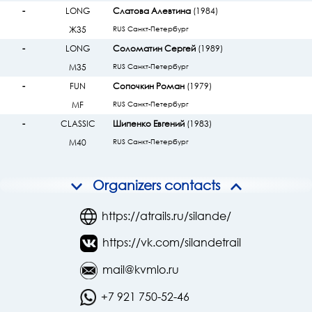
-
LONG
Слатова Алевтина
(1984)
Ж35
RUS Санкт-Петербург
-
LONG
Соломатин Сергей
(1989)
М35
RUS Санкт-Петербург
-
FUN
Сопочкин Роман
(1979)
МF
RUS Санкт-Петербург
-
CLASSIC
Шипенко Евгений
(1983)
М40
RUS Санкт-Петербург
Organizers contacts
https://atrails.ru/silande/
https://vk.com/silandetrail
mail@kvmlo.ru
+7 921 750-52-46