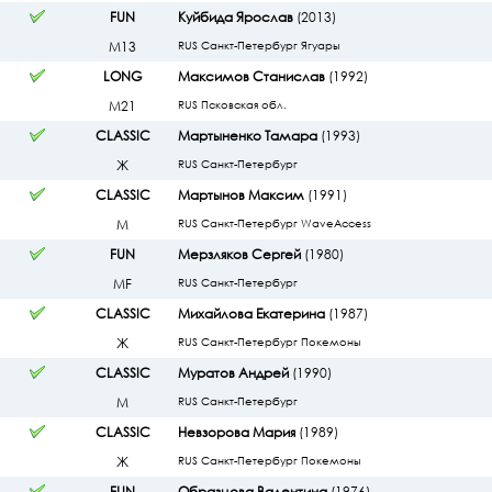
FUN
Куйбида Ярослав
(2013)
М13
RUS Санкт-Петербург Ягуары
LONG
Максимов Станислав
(1992)
М21
RUS Псковская обл.
CLASSIC
Мартыненко Тамара
(1993)
Ж
RUS Санкт-Петербург
CLASSIC
Мартынов Максим
(1991)
М
RUS Санкт-Петербург WaveAccess
FUN
Мерзляков Сергей
(1980)
МF
RUS Санкт-Петербург
CLASSIC
Михайлова Екатерина
(1987)
Ж
RUS Санкт-Петербург Покемоны
CLASSIC
Муратов Андрей
(1990)
М
RUS Санкт-Петербург
CLASSIC
Невзорова Мария
(1989)
Ж
RUS Санкт-Петербург Покемоны
FUN
Образцова Валентина
(1976)