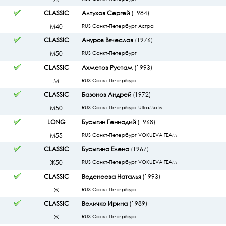
CLASSIC
Алтухов Сергей
(1984)
М40
RUS Санкт-Петербург Астра
CLASSIC
Ануров Вячеслав
(1976)
М50
RUS Санкт-Петербург
CLASSIC
Ахметов Рустам
(1993)
М
RUS Санкт-Петербург
CLASSIC
Базонов Андрей
(1972)
М50
RUS Санкт-Петербург UltraMotiv
LONG
Бусыгин Геннадий
(1968)
М55
RUS Санкт-Петербург VOKUEVA TEAM
CLASSIC
Бусыгина Елена
(1967)
Ж50
RUS Санкт-Петербург VOKUEVA TEAM
CLASSIC
Веденеева Наталья
(1993)
Ж
RUS Санкт-Петербург
CLASSIC
Величко Ирина
(1989)
Ж
RUS Санкт-Петербург