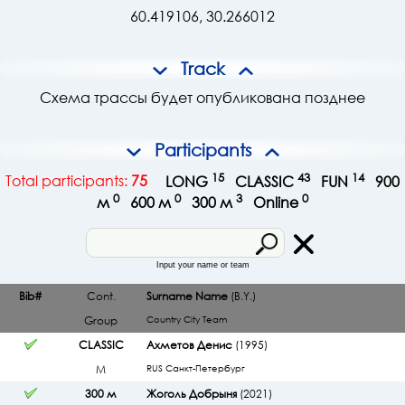
60.419106, 30.266012
Track
Схема трассы будет опубликована позднее
Participants
15
43
14
Total participants:
75
LONG
CLASSIC
FUN
900
0
0
3
0
м
600 м
300 м
Online
Input your name or team
Bib#
Cont.
Surname Name
(B.Y.)
Group
Country
City
Team
CLASSIC
Ахметов Денис
(1995)
М
RUS Санкт-Петербург
300 м
Жоголь Добрыня
(2021)