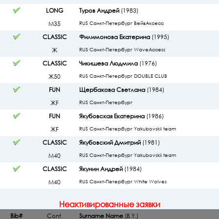
LONG
Туров Андрей
(1983)
М35
RUS Санкт-Петербург ВейвАксесс
CLASSIC
Филимонова Екатерина
(1995)
Ж
RUS Санкт-Петербург WaveAccess
CLASSIC
Чикишева Людмила
(1976)
Ж50
RUS Санкт-Петербург DOUBLE CLUB
FUN
Щербакова Светлана
(1984)
ЖF
RUS Санкт-Петербург
FUN
Якубовская Екатерина
(1986)
ЖF
RUS Санкт-Петербург Yakubovskii team
CLASSIC
Якубовский Дмитрий
(1981)
М40
RUS Санкт-Петербург Yakubovskii team
CLASSIC
Якунин Андрей
(1984)
М40
RUS Санкт-Петербург White Wolves
Неактивированные заявки
Bib#
Cont.
Surname Name
(B.Y.)