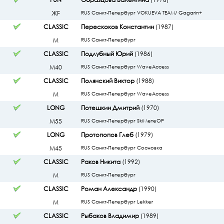
ЖF
RUS Санкт-Петербург VOKUEVA TEAM/ Gagarin+
CLASSIC
Перескоков Константин
(1987)
М
RUS Санкт-Петербург
CLASSIC
Подлубный Юрий
(1986)
М40
RUS Санкт-Петербург WaveAccess
CLASSIC
Полянский Виктор
(1988)
М
RUS Санкт-Петербург WaveAccess
LONG
Потешкин Дмитрий
(1970)
М55
RUS Санкт-Петербург SkiMeтeOP
LONG
Протопопов Глеб
(1979)
М45
RUS Санкт-Петербург Сосновка
CLASSIC
Раков Никита
(1992)
М
RUS Санкт-Петербург
CLASSIC
Роман Александр
(1990)
М
RUS Санкт-Петербург Lekker
CLASSIC
Рыбаков Владимир
(1989)