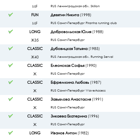
МF
RUS Ленинградская обл. Skillon
FUN
Девятин Никита
(1998)
МF
RUS Санкт-Петербург Piranha running club
LONG
Добровольская Юлия
(1988)
Ж35
RUS Санкт-Петербург
CLASSIC
Дубовицкая Татьяна
(1985)
Ж40
RUS Ленинградская обл. Running Serval
CLASSIC
Елеонская Софья
(1990)
Ж
RUS Санкт-Петербург
CLASSIC
Ефремкина Любовь
(1987)
Ж
RUS Санкт-Петербург WaveAccess
CLASSIC
Завьялова Анастасия
(1991)
Ж
RUS Санкт-Петербург
CLASSIC
Зикаева Екатерина
(1996)
Ж
RUS Санкт-Петербург
LONG
Иванов Антон
(1982)