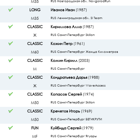
М35
RUS Новгородская обл. NovgorodRun
LONG
Иванов Иван
(1987)
М35
RUS Ленинградская обл. Sl Team
CLASSIC
Кириллова Алла
(1987)
Ж
RUS Санкт-Петербург Skillon
CLASSIC
Кожин Петр
(1961)
М60
RUS Санкт-Петербург Жажда Километров
CLASSIC
Комин Кирилл
(2003)
М
RUS Санкт-Петербург
CLASSIC
Кондратьева Дарья
(1988)
Ж
RUS Санкт-Петербург WaveAccess
CLASSIC
Копасов Сергей
(1974)
М50
RUS Санкт-Петербург Skillon
CLASSIC
Кречетов Игорь
(1969)
М50
RUS Санкт-Петербург БЕГИКРУТИ
FUN
Куйбида Сергей
(1979)
МF
RUS Санкт-Петербург Ягуары