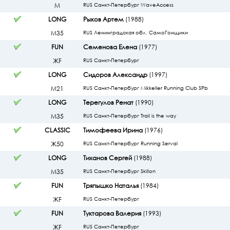
М
RUS Санкт-Петербург WaveAccess
LONG
Рыков Артем
(1988)
М35
RUS Ленинградская обл. СамоГонщики
FUN
Семенова Елена
(1977)
ЖF
RUS Санкт-Петербург
LONG
Сидоров Александр
(1997)
М21
RUS Санкт-Петербург Mikkeller Running Club SPb
LONG
Терегулов Ренат
(1990)
М35
RUS Санкт-Петербург Trail is the way
CLASSIC
Тимофеева Ирина
(1976)
Ж50
RUS Санкт-Петербург Running Serval
LONG
Тиханов Сергей
(1988)
М35
RUS Санкт-Петербург Skillon
FUN
Тряпышко Наталья
(1984)
ЖF
RUS Санкт-Петербург
FUN
Туктарова Валерия
(1993)
ЖF
RUS Санкт-Петербург