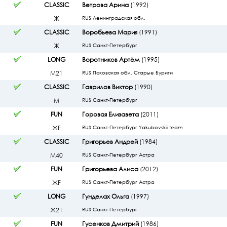
CLASSIC
Ветрова Арина
(1992)
Ж
RUS Ленинградская обл.
CLASSIC
Воробьева Мария
(1991)
Ж
RUS Санкт-Петербург
LONG
Воротников Артём
(1995)
М21
RUS Псковская обл. Старые Буриги
CLASSIC
Гаврилов Виктор
(1990)
М
RUS Санкт-Петербург
FUN
Горовая Елизавета
(2011)
ЖF
RUS Санкт-Петербург Yakubovskii team
CLASSIC
Григорьев Андрей
(1984)
М40
RUS Санкт-Петербург Астра
FUN
Григорьева Алиса
(2012)
ЖF
RUS Санкт-Петербург Астра
LONG
Гунделах Ольга
(1997)
Ж21
RUS Санкт-Петербург
FUN
Гусенков Дмитрий
(1986)