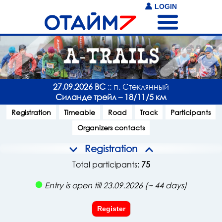
LOGIN
27.09.2026 ВС
:: п. Стеклянный
Силанде трейл – 18/11/5 км
Registration
Timeable
Road
Track
Participants
Organizers contacts
Registration
Total participants:
75
Entry is open till 23.09.2026 (~ 44 days)
Register