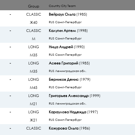
Group
Country City Team
-
CLASSIC
Вейраух Ольга
(1985)
Ж40
RUS Санкт-Петербург
-
CLASSIC
Калугин Артем
(1998)
М
RUS Санкт-Петербург
-
LONG
Ница Андрей
(1990)
М35
RUS Санкт-Петербург
-
LONG
Асеев Григорий
(1985)
М35
RUS Ленинградская обл.
-
LONG
Берников Денис
(1979)
М45
RUS Санкт-Петербург
-
LONG
Григорьев Александр
(1999)
М21
RUS Ленинградская обл.
-
LONG
Караулова Надежда
(1997)
Ж21
RUS Санкт-Петербург
-
CLASSIC
Кожурова Ольга
(1986)