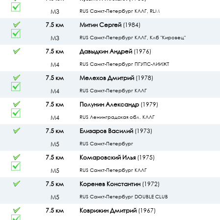
М3
RUS Санкт-Петербург КЛЛГ, RLM
7.5 км
Митин Сергей
(1984)
М3
RUS Санкт-Петербург КЛЛГ, Клб "Кировец"
7.5 км
Давыдкин Андрей
(1976)
М4
RUS Санкт-Петербург ПГУПС-ЛИИЖТ
7.5 км
Мелехов Дмитрий
(1978)
М4
RUS Санкт-Петербург КЛЛГ
7.5 км
Полунин Александр
(1979)
М4
RUS Ленинградская обл. КЛЛГ
7.5 км
Елизаров Василий
(1973)
М5
RUS Санкт-Петербург
7.5 км
Комаровский Илья
(1975)
М5
RUS Санкт-Петербург КЛЛГ
7.5 км
Коренев Константин
(1972)
М5
RUS Санкт-Петербург DOUBLE CLUB
7.5 км
Коврижин Дмитрий
(1967)