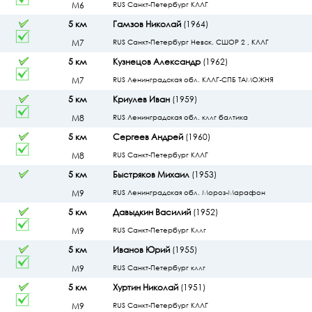
М6
RUS Санкт-Петербург КЛЛГ
5 км
Гамзов Николай
(1964)
М7
RUS Санкт-Петербург Невск. СШОР 2 , КЛЛГ
5 км
Кузнецов Александр
(1962)
М7
RUS Ленинградская обл. КЛЛГ-СПБ ТАМОЖНЯ
5 км
Криулев Иван
(1959)
М8
RUS Ленинградская обл. кллг балтика
5 км
Сергеев Андрей
(1960)
М8
RUS Санкт-Петербург КЛЛГ
5 км
Быстряков Михаил
(1953)
М9
RUS Ленинградская обл. Мороз-Марафон
5 км
Давыдкин Василий
(1952)
М9
RUS Санкт-Петербург Кллг
5 км
Иванов Юрий
(1955)
М9
RUS Санкт-Петербург кллг
5 км
Хуртин Николай
(1951)
М9
RUS Санкт-Петербург КЛЛГ