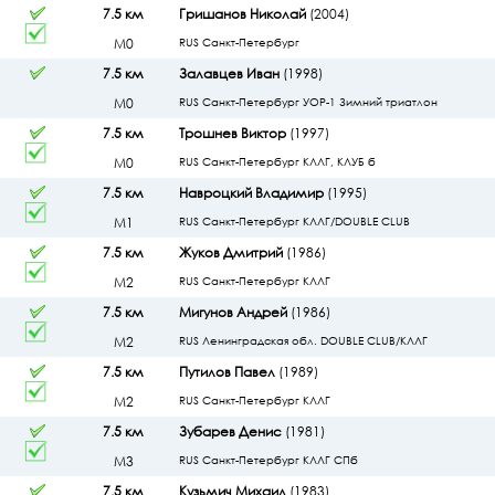
7.5 км
Гришанов Николай
(2004)
М0
RUS Санкт-Петербург
7.5 км
Залавцев Иван
(1998)
М0
RUS Санкт-Петербург УОР-1 Зимний триатлон
7.5 км
Трошнев Виктор
(1997)
М0
RUS Санкт-Петербург КЛЛГ, КЛУБ б
7.5 км
Навроцкий Владимир
(1995)
М1
RUS Санкт-Петербург КЛЛГ/DOUBLE CLUB
7.5 км
Жуков Дмитрий
(1986)
М2
RUS Санкт-Петербург КЛЛГ
7.5 км
Мигунов Андрей
(1986)
М2
RUS Ленинградская обл. DOUBLE CLUB/КЛЛГ
7.5 км
Путилов Павел
(1989)
М2
RUS Санкт-Петербург КЛЛГ
7.5 км
Зубарев Денис
(1981)
М3
RUS Санкт-Петербург КЛЛГ СПб
7.5 км
Кузьмич Михаил
(1983)