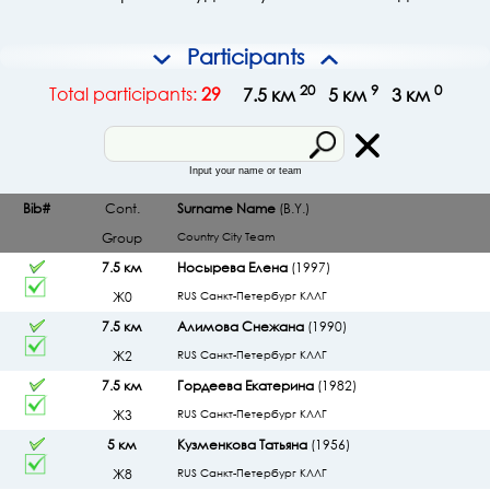
Participants
20
9
0
Total participants:
29
7.5 км
5 км
3 км
Input your name or team
Bib#
Cont.
Surname Name
(B.Y.)
Group
Country
City
Team
7.5 км
Носырева Елена
(1997)
Ж0
RUS Санкт-Петербург КЛЛГ
7.5 км
Алимова Снежана
(1990)
Ж2
RUS Санкт-Петербург КЛЛГ
7.5 км
Гордеева Екатерина
(1982)
Ж3
RUS Санкт-Петербург КЛЛГ
5 км
Кузменкова Татьяна
(1956)
Ж8
RUS Санкт-Петербург КЛЛГ