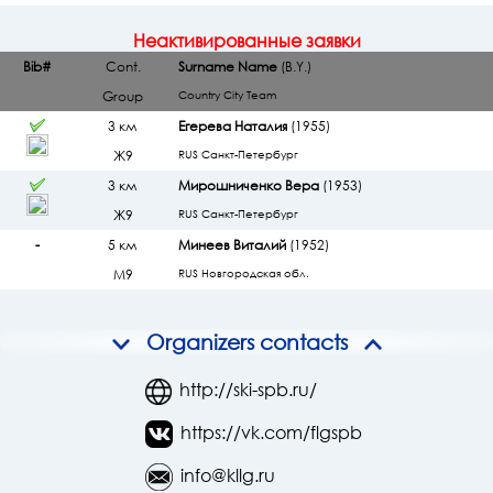
Неактивированные заявки
Bib#
Cont.
Surname Name
(B.Y.)
Group
Country City Team
3 км
Егерева Наталия
(1955)
Ж9
RUS Санкт-Петербург
3 км
Мирошниченко Вера
(1953)
Ж9
RUS Санкт-Петербург
-
5 км
Минеев Виталий
(1952)
М9
RUS Новгородская обл.
Organizers contacts
http://ski-spb.ru/
https://vk.com/flgspb
info@kllg.ru