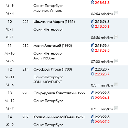
2:18:31,3
М - 9
Санкт-Петербург
Муринский парк
М - 4
06:54 min/km
10
228
Шемякина Мария
(1981)
2:18:56,9
2:18:55,6
Ж - 1
Санкт-Петербург
Ж - 1
06:56 min/km
11
212
Мязин Анатолий
(1992)
2:19:58,4
2:19:53,5
М - 10
Санкт-Петербург
Archi PROбег
М - 5
07:00 min/km
12
214
Онофрук Игорь
(1988)
2:23:28,7
2:23:23,7
М - 11
Санкт-Петербург
SOUL MOVEMENT
М - 6
07:11 min/km
13
220
Спиридонов Константин
(1999)
2:23:29,5
2:23:24,1
М - 12
Санкт-Петербург
М - 7
07:11 min/km
14
209
Крашенинникова Юлия
(1982)
2:23:29,8
2:23:27,2
Ж - 2
Санкт-Петербург