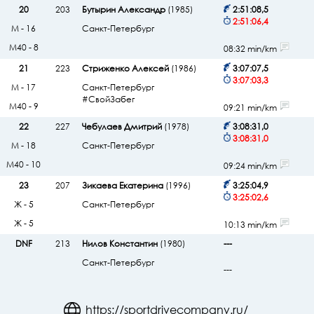
20
203
Бутырин Александр
(1985)
2:51:08,5
2:51:06,4
М - 16
Санкт-Петербург
М40 - 8
08:32 min/km
21
223
Стриженко Алексей
(1986)
3:07:07,5
3:07:03,3
М - 17
Санкт-Петербург
#СвойЗабег
М40 - 9
09:21 min/km
22
227
Чебулаев Дмитрий
(1978)
3:08:31,0
3:08:31,0
М - 18
Санкт-Петербург
М40 - 10
09:24 min/km
23
207
Зикаева Екатерина
(1996)
3:25:04,9
3:25:02,6
Ж - 5
Санкт-Петербург
Ж - 5
10:13 min/km
DNF
213
Нилов Константин
(1980)
---
Санкт-Петербург
---
https://sportdrivecompany.ru/