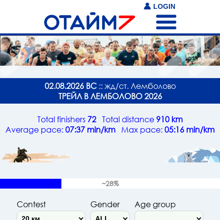
LOGIN
02.08.2026 ВС
:: жд/ст. Лемболово
ТРЕЙЛ В ЛЕМБОЛОВО 2026
Total finishers
72
Total distance
910 km
Average pace:
07:37 min/km
Max pace:
05:16 min/km
~28%
Contest
Gender
Age group