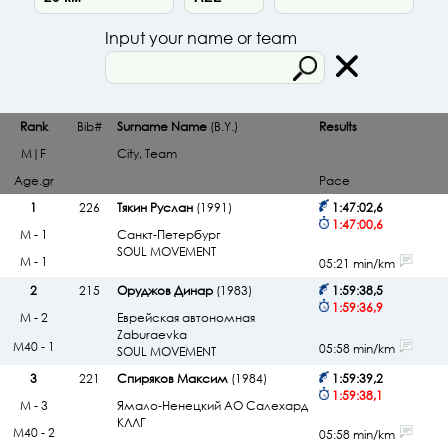
Input your name or team
Rank
Bib#
Surname Name
(B.Y.)
Results
M|F
City, Team
Age.gr
Pace
1
226
Тякин Руслан
(1991)
1:47:02,6
1:47:00,6
М - 1
Санкт-Петербург
SOUL MOVEMENT
М - 1
05:21 min/km
2
215
Оруджов Динар
(1983)
1:59:38,5
1:59:36,9
М - 2
Еврейская автономная
Zaburaevka
М40 - 1
05:58 min/km
SOUL MOVEMENT
3
221
Спиряков Максим
(1984)
1:59:39,2
1:59:38,1
М - 3
Ямало-Ненецкий АО Салехард
КЛЛГ
М40 - 2
05:58 min/km