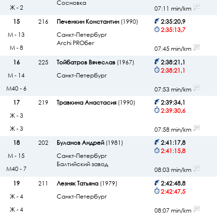
Сосновка
Ж - 2
07:11 min/km
15
216
Печенкин Константин
(1990)
2:35:20,9
2:35:13,7
М - 13
Санкт-Петербург
Archi PROбег
М - 8
07:45 min/km
16
225
Тойбатров Вячеслав
(1967)
2:38:21,1
2:38:21,1
М - 14
Санкт-Петербург
М40 - 6
07:53 min/km
17
219
Травкина Анастасия
(1990)
2:39:34,1
2:39:30,6
Ж - 3
Ж - 3
07:58 min/km
18
202
Буланов Андрей
(1981)
2:41:17,8
2:41:15,8
М - 15
Санкт-Петербург
Балтийский завод
М40 - 7
08:03 min/km
19
211
Лезняк Татьяна
(1979)
2:42:48,8
2:42:47,5
Ж - 4
Санкт-Петербург
Ж - 4
08:07 min/km