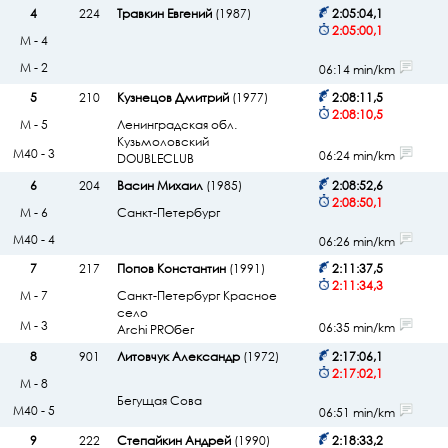
4
224
Травкин Евгений
(1987)
2:05:04,1
2:05:00,1
М - 4
М - 2
06:14 min/km
5
210
Кузнецов Дмитрий
(1977)
2:08:11,5
2:08:10,5
М - 5
Ленинградская обл.
Кузьмоловский
М40 - 3
06:24 min/km
DOUBLECLUB
6
204
Васин Михаил
(1985)
2:08:52,6
2:08:50,1
М - 6
Санкт-Петербург
М40 - 4
06:26 min/km
7
217
Попов Константин
(1991)
2:11:37,5
2:11:34,3
М - 7
Санкт-Петербург Красное
село
М - 3
06:35 min/km
Archi PROбег
8
901
Литовчук Александр
(1972)
2:17:06,1
2:17:02,1
М - 8
Бегущая Сова
М40 - 5
06:51 min/km
9
222
Степайкин Андрей
(1990)
2:18:33,2