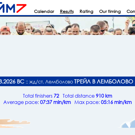
Calendar
Results
Rating
Our timing
Con
8.2026 ВС
ТРЕЙЛ В ЛЕМБОЛОВО 
:: жд/ст. Лемболово
Total finishers
72
Total distance
910 km
Average pace:
07:37 min/km
Max pace:
05:16 min/km