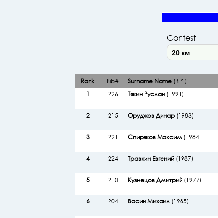
Contest
Rank
Bib#
Surname Name
(B.Y.)
1
226
Тякин Руслан
(1991)
2
215
Оруджов Динар
(1983)
3
221
Спиряков Максим
(1984)
4
224
Травкин Евгений
(1987)
5
210
Кузнецов Дмитрий
(1977)
6
204
Васин Михаил
(1985)