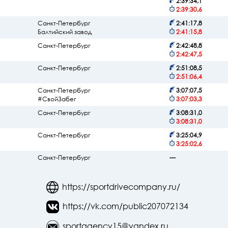
2:39:34,1
2:39:30,6
Санкт-Петербург
2:41:17,8
Балтийский завод
2:41:15,8
Санкт-Петербург
2:42:48,8
2:42:47,5
Санкт-Петербург
2:51:08,5
2:51:06,4
Санкт-Петербург
3:07:07,5
#СвойЗабег
3:07:03,3
Санкт-Петербург
3:08:31,0
3:08:31,0
Санкт-Петербург
3:25:04,9
3:25:02,6
Санкт-Петербург
---
https://sportdrivecompany.ru/
https://vk.com/public207072134
sportagency15@yandex.ru