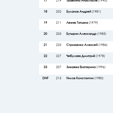
17
219
Травкина Анастасия
(1990)
18
202
Буланов Андрей
(1981)
19
211
Лезняк Татьяна
(1979)
20
203
Бутырин Александр
(1985)
21
223
Стриженко Алексей
(1986)
22
227
Чебулаев Дмитрий
(1978)
23
207
Зикаева Екатерина
(1996)
DNF
213
Нилов Константин
(1980)