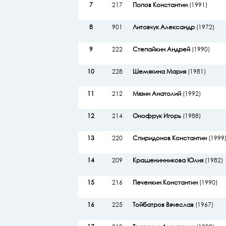
7
217
Попов Константин
(1991)
8
901
Литовчук Александр
(1972)
9
222
Степайкин Андрей
(1990)
10
228
Шемякина Мария
(1981)
11
212
Мязин Анатолий
(1992)
12
214
Онофрук Игорь
(1988)
13
220
Спиридонов Константин
(1999
14
209
Крашенинникова Юлия
(1982)
15
216
Печенкин Константин
(1990)
16
225
Тойбатров Вячеслав
(1967)