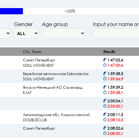
~28%
Gender
Age group
Input your name o
City, Team
Results
Санкт-Петербург
1:47:02,6
SOUL MOVEMENT
1:47:00,6
Еврейская автономная Zaburaevka
1:59:38,5
SOUL MOVEMENT
1:59:36,9
Ямало-Ненецкий АО Салехард
1:59:39,2
КЛЛГ
1:59:38,1
2:05:04,1
2:05:00,1
Ленинградская обл. Кузьмоловский
2:08:11,5
DOUBLECLUB
2:08:10,5
Санкт-Петербург
2:08:52,6
2:08:50,1