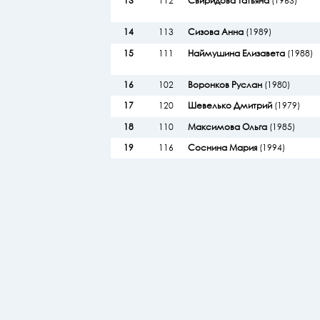
13
112
Свиридова Татьяна
(1963)
14
113
Сизова Анна
(1989)
15
111
Наймушина Елизавета
(1988)
16
102
Воронков Руслан
(1980)
17
120
Шевелько Дмитрий
(1979)
18
110
Максимова Ольга
(1985)
19
116
Соснина Мария
(1994)