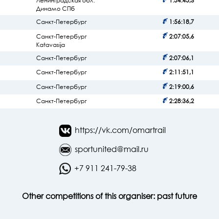
Ленинградская обл.
1:54:45,3
Динамо СПб
Санкт-Петербург
1:56:18,7
Санкт-Петербург
2:07:05,6
Katavasija
Санкт-Петербург
2:07:06,1
Санкт-Петербург
2:11:51,1
Санкт-Петербург
2:19:00,6
Санкт-Петербург
2:28:36,2
https://vk.com/omartrail
sportunited@mail.ru
+7 911 241-79-38
Other competitions of this organiser:
past
future