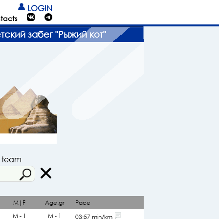
LOGIN
tacts
ский забег "Рыжий кот"
r team
M|F
Age.gr
Pace
М - 1
М - 1
03:57 min/km