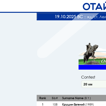
19.10.2025 ВС
:: жд/ст. Л
Contest
Rank
Bib#
Surname Name
(B.Y.)
1
108
Крушин Евгений
(1989)