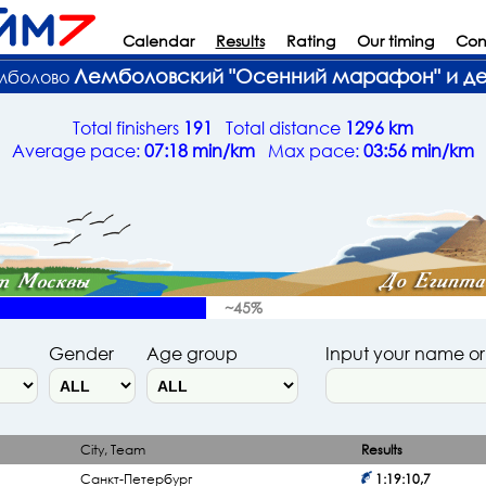
Calendar
Results
Rating
Our timing
Con
Лемболовский "Осенний марафон" и дет
емболово
Total finishers
191
Total distance
1296 km
Average pace:
07:18 min/km
Max pace:
03:56 min/km
~45%
Gender
Age group
Input your name o
City, Team
Results
Санкт-Петербург
1:19:10,7