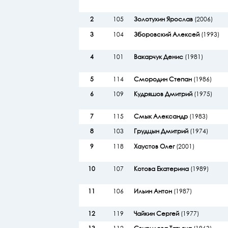
2
105
Золотухин Ярослав
(2006)
3
104
Зборовский Алексей
(1993)
4
101
Вакарчук Денис
(1981)
5
114
Смородин Степан
(1986)
6
109
Кудряшов Дмитрий
(1975)
7
115
Смык Александр
(1983)
8
103
Грудцын Дмитрий
(1974)
9
118
Хаустов Олег
(2001)
10
107
Котова Екатерина
(1989)
11
106
Ильин Антон
(1987)
12
119
Чайкин Сергей
(1977)