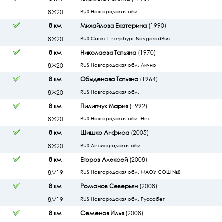
8Ж20
RUS Новгородская обл.
8 км
Михайлова Екатерина
(1990)
8Ж20
RUS Санкт-Петербург NovgorodRun
8 км
Николаева Татьяна
(1970)
8Ж20
RUS Новгородская обл. Лично
8 км
Обыденова Татьяна
(1964)
8Ж20
RUS Новгородская обл.
8 км
Пилипчук Мария
(1992)
8Ж20
RUS Новгородская обл. Нет
8 км
Шишко Анфиса
(2005)
8Ж20
RUS Ленинградская обл.
8 км
Егоров Алексей
(2008)
8М19
RUS Новгородская обл. МАОУ СОШ №8
8 км
Романов Северьян
(2008)
8М19
RUS Новгородская обл. Руссабег
8 км
Семенов Илья
(2008)