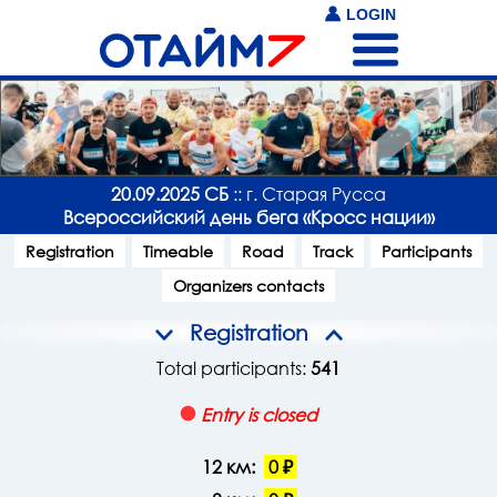
LOGIN
20.09.2025 СБ
:: г. Старая Русса
Всероссийский день бега «Кросс нации»
Registration
Timeable
Road
Track
Participants
Organizers contacts
Registration
Total participants:
541
Entry is closed
12 км:
0 ₽