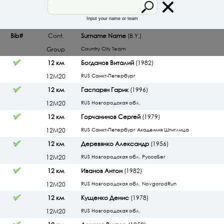
Input your name or team
Bib#
Cont.
Surname Name
(B.Y.)
Group
Country
City
Team
12 км
Богданов Виталий
(1982)
12М20
RUS Санкт-Петербург
12 км
Гаспарян Гарик
(1996)
12М20
RUS Новгородская обл.
12 км
Горчанинов Сергей
(1979)
12М20
RUS Санкт-Петербург Академия Штиглица
12 км
Деревянко Александр
(1956)
12М20
RUS Новгородская обл. РуссаБег
12 км
Иванов Антон
(1982)
12М20
RUS Новгородская обл. NovgorodRun
12 км
Кущенко Денис
(1978)
12М20
RUS Новгородская обл.