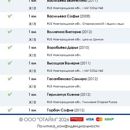
1 км
Васильева Евангелина
(2011)
Ж18
RUS Новгородская обл. МАУ СОШ №5
1 км
Васильева Софья
(2008)
Ж18
RUS Новгородская обл. Старорусский Медколледж
1 км
Волнягина Виктория
(2012)
Ж18
RUS Новгородская обл. школы Шимск
1 км
Воробьёва Дарья
(2010)
Ж18
RUS Новгородская обл.
1 км
Высоцкая Валерия
(2011)
Ж18
RUS Новгородская обл. МАУ СОШ №2
1 км
Гасанбекова Самира
(2012)
Ж18
RUS Новгородская обл.
1 км
Германчук Ксения
(2012)
Ж18
RUS Новгородская обл. Гимназия Старая Русса
1 км
Горбач София
(2012)
Ж18
RUS Новгородская обл. Электрон
© ООО "ОТАЙМ" 2026
1 км
Гусарова Софья
(2007)
Политика_конфиденциальности