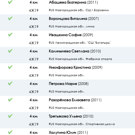
4 км
Абашева Екатерина
(2011)
4Ж19
RUS Новгородская обл. СШ г.Боровичи
4 км
Воронцова Виталина
(2007)
4Ж19
RUS Новгородская обл. лично
4 км
Ивашкина София
(2009)
4Ж19
RUS Ленинградская обл. "СШ "Богатырь"
4 км
Калинычева Светлана
(2010)
4Ж19
RUS Новгородская обл. Фабрика спорта
4 км
Никифорова Кристина
(2009)
4Ж19
RUS Новгородская обл.
4 км
Петрова Мария
(2008)
4Ж19
RUS Новгородская обл.
4 км
Разорёнова Елизавета
(2011)
4Ж19
RUS Новгородская обл.
4 км
Третьякова Ульяна
(2010)
4Ж19
RUS Новгородская обл. Спортивная школа
4 км
Халутина Юлич
(2011)