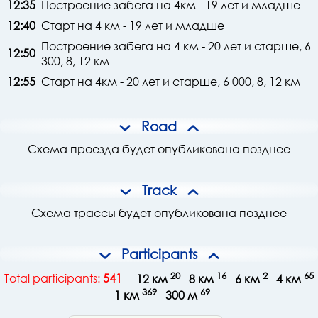
12:35
Построение забега на 4км - 19 лет и младше
12:40
Старт на 4 км - 19 лет и младше
Построение забега на 4 км - 20 лет и старше, 6
12:50
300, 8, 12 км
12:55
Старт на 4км - 20 лет и старше, 6 000, 8, 12 км
Road
Схема проезда будет опубликована позднее
Track
Схема трассы будет опубликована позднее
Participants
20
16
2
65
Total participants:
541
12 км
8 км
6 км
4 км
369
69
1 км
300 м