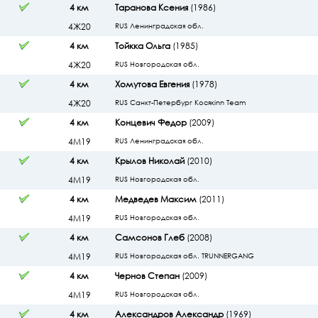
4 км
Таранова Ксения
(1986)
4Ж20
RUS Ленинградская обл.
4 км
Тойкка Ольга
(1985)
4Ж20
RUS Новгородская обл.
4 км
Хомутова Евгения
(1978)
4Ж20
RUS Санкт-Петербург Косякinn Team
4 км
Концевич Федор
(2009)
4М19
RUS Ленинградская обл.
4 км
Крылов Николай
(2010)
4М19
RUS Новгородская обл.
4 км
Медведев Максим
(2011)
4М19
RUS Новгородская обл.
4 км
Самсонов Глеб
(2008)
4М19
RUS Новгородская обл. TRUNNERGANG
4 км
Чернов Степан
(2009)
4М19
RUS Новгородская обл.
4 км
Александров Александр
(1969)