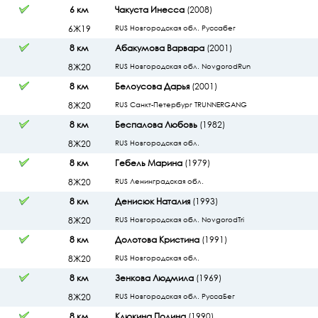
6 км
Чакуста Инесса
(2008)
6Ж19
RUS Новгородская обл. Руссабег
8 км
Абакумова Варвара
(2001)
8Ж20
RUS Новгородская обл. NovgorodRun
8 км
Белоусова Дарья
(2001)
8Ж20
RUS Санкт-Петербург TRUNNERGANG
8 км
Беспалова Любовь
(1982)
8Ж20
RUS Новгородская обл.
8 км
Гебель Марина
(1979)
8Ж20
RUS Ленинградская обл.
8 км
Денисюк Наталия
(1993)
8Ж20
RUS Новгородская обл. NovgorodTri
8 км
Долотова Кристина
(1991)
8Ж20
RUS Новгородская обл.
8 км
Зенкова Людмила
(1969)
8Ж20
RUS Новгородская обл. РуссаБег
8 км
Клюкина Полина
(1990)