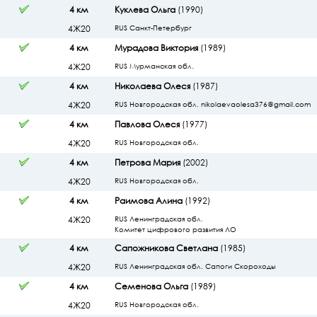
4 км
Куклева Ольга
(1990)
4Ж20
RUS Санкт-Петербург
4 км
Мурадова Виктория
(1989)
4Ж20
RUS Мурманская обл.
4 км
Николаева Олеся
(1987)
4Ж20
RUS Новгородская обл. nikolaevaolesa376@gmail.com
4 км
Павлова Олеся
(1977)
4Ж20
RUS Новгородская обл.
4 км
Петрова Мария
(2002)
4Ж20
RUS Новгородская обл.
4 км
Раимова Алина
(1992)
4Ж20
RUS Ленинградская обл.
Комитет цифрового развития ЛО
4 км
Сапожникова Светлана
(1985)
4Ж20
RUS Ленинградская обл. Сапоги Скороходы
4 км
Семенова Ольга
(1989)
4Ж20
RUS Новгородская обл.