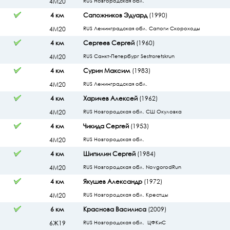
4М20
RUS Новгородская обл.
4 км
Сапожников Эдуард
(1990)
4М20
RUS Ленинградская обл. Сапоги Скороходы
4 км
Сергеев Сергей
(1960)
4М20
RUS Санкт-Петербург Sestroretskrun
4 км
Сурин Максим
(1983)
4М20
RUS Ленинградская обл.
4 км
Харичев Алексей
(1962)
4М20
RUS Новгородская обл. СШ Окуловка
4 км
Чикида Сергей
(1953)
4М20
RUS Новгородская обл.
4 км
Шипилин Сергей
(1984)
4М20
RUS Новгородская обл. NovgorodRun
4 км
Якушев Александр
(1972)
4М20
RUS Новгородская обл. Крестцы
6 км
Краснова Василиса
(2009)
6Ж19
RUS Новгородская обл. ЦФКиС