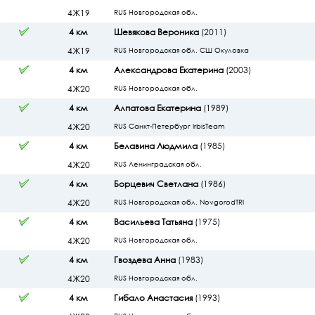
4Ж19
RUS Новгородская обл.
4 км
Шевякова Вероника
(2011)
4Ж19
RUS Новгородская обл. СШ Окуловка
4 км
Александрова Екатерина
(2003)
4Ж20
RUS Новгородская обл.
4 км
Алпатова Екатерина
(1989)
4Ж20
RUS Санкт-Петербург IrbisTeam
4 км
Белавина Людмила
(1985)
4Ж20
RUS Ленинградская обл.
4 км
Борцевич Светлана
(1986)
4Ж20
RUS Новгородская обл. NovgorodTRI
4 км
Васильева Татьяна
(1975)
4Ж20
RUS Новгородская обл.
4 км
Гвоздева Анна
(1983)
4Ж20
RUS Новгородская обл.
4 км
Гибало Анастасия
(1993)