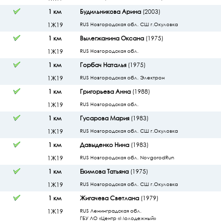
1 км
Будильникова Арина
(2003)
1Ж19
RUS Новгородская обл. СШ г.Окуловка
1 км
Вылегжанина Оксана
(1975)
1Ж19
RUS Новгородская обл.
1 км
Горбач Наталья
(1975)
1Ж19
RUS Новгородская обл. Электрон
1 км
Григорьева Анна
(1988)
1Ж19
RUS Новгородская обл.
1 км
Гусарова Мария
(1983)
1Ж19
RUS Новгородская обл. СШ г.Окуловка
1 км
Давыденко Нина
(1983)
1Ж19
RUS Новгородская обл. NovgorodRun
1 км
Екимова Татьяна
(1975)
1Ж19
RUS Новгородская обл. СШ г.Окуловка
1 км
Жигачева Светлана
(1979)
1Ж19
RUS Ленинградская обл.
ГБУ ЛО «Центр «Молодежный»