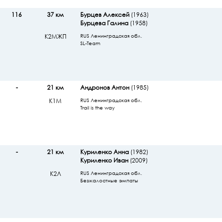
116
37 км
Бурцев Алексей
(1963)
Бурцева Галина
(1958)
К2МЖП
RUS Ленинградская обл.
SL-Team
-
21 км
Андронов Антон
(1985)
К1М
RUS Ленинградская обл.
Trail is the way
-
21 км
Куриленко Анна
(1982)
Куриленко Иван
(2009)
К2Л
RUS Ленинградская обл.
Безжалостные эмпаты