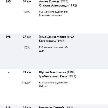
158
37 км
Лосев Роман
(1978)
Спасов Александр
(1992)
К2Л
RUS Ленинградская обл.
Все идет по плану
198
37 км
Тимошкина Мария
(1968)
Кякк Кирилл
(1968)
К2Л
RUS Ленинградская обл.
Дуэт
-
21 км
Шубин Константин
(1982)
Трибелустова Инга
(1976)
К2МЖП
RUS Ленинградская обл.
ИнКос
119
37 км
Васюхно Сергей
(1956)