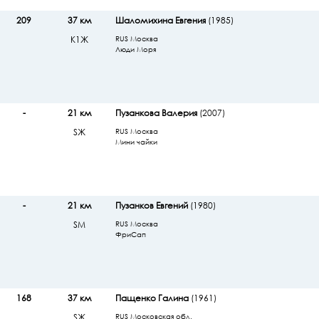
209
37 км
Шаломихина Евгения
(1985)
К1Ж
RUS Москва
Люди Моря
-
21 км
Пузанкова Валерия
(2007)
SЖ
RUS Москва
Мини чайки
-
21 км
Пузанков Евгений
(1980)
SМ
RUS Москва
ФриСап
168
37 км
Пащенко Галина
(1961)
SЖ
RUS Московская обл.