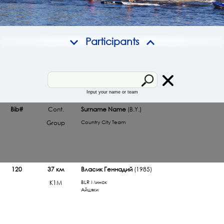
Participants
Input your name or team
Bib#
Cont.
Surname Name
(B.Y.)
Group
Country City Team
120
37 км
Власик Геннадий
(1985)
К1М
BLR Минск
Айцяки