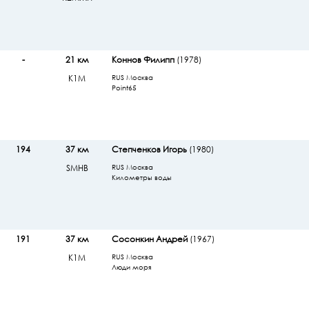
-
21 км
Коннов Филипп
(1978)
К1М
RUS Москва
Point65
194
37 км
Степченков Игорь
(1980)
SМHB
RUS Москва
Километры воды
191
37 км
Сосонкин Андрей
(1967)
К1М
RUS Москва
Люди моря