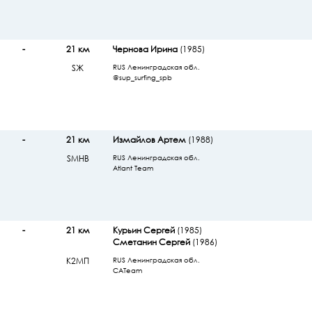
-
21 км
Чернова Ирина
(1985)
SЖ
RUS Ленинградская обл.
@sup_surfing_spb
-
21 км
Измайлов Артем
(1988)
SМHB
RUS Ленинградская обл.
Atlant Team
-
21 км
Курьин Сергей
(1985)
Сметанин Сергей
(1986)
К2МП
RUS Ленинградская обл.
CATeam