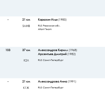
-
21 км
Карюхин Илья
(1985)
SМHB
RUS Рязанская обл.
Atlant Team
103
37 км
Александров Кирилл
(1968)
Арсентьев Дмитрий
(1982)
К2Л
RUS Санкт-Петербург
-
21 км
Александрова Анна
(1991)
К1Ж
RUS Санкт-Петербург