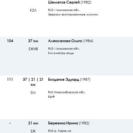
Шеметов Сергей
(1982)
К2Л
RUS Московская обл.
Зверски экипированные мужики
104
37 км
Алексанова Ольга
(1984)
SЖHB
RUS Московская обл.
Километры воды
111
37 | 21 | 21
Богданов Эдуард
(1987)
км
SМ
RUS Новосибирская обл.
БЫФ
-
21 км
Березина Ирина
(1982)
SЖ
RUS р. Карелия