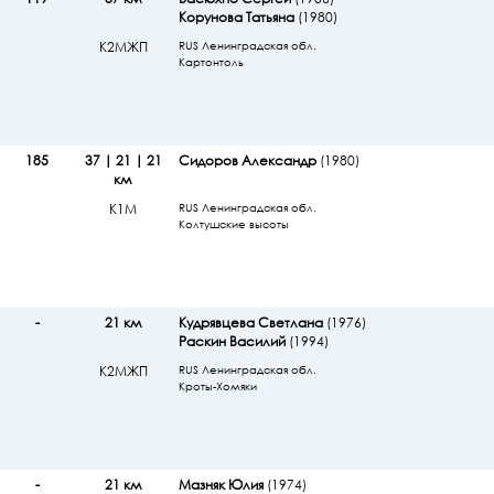
Корунова Татьяна
(1980)
К2МЖП
RUS Ленинградская обл.
Картонтоль
185
37 | 21 | 21
Сидоров Александр
(1980)
км
К1М
RUS Ленинградская обл.
Колтушские высоты
-
21 км
Кудрявцева Светлана
(1976)
Раскин Василий
(1994)
К2МЖП
RUS Ленинградская обл.
Кроты-Хомяки
-
21 км
Мазняк Юлия
(1974)