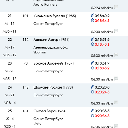
Arctic Runners
06:24 min/km
21
101
Кириченко Руслан
(1985)
3:18:40,2
3:18:34,9
М - 18
Санкт-Петербург
М35 - 11
06:30 min/km
22
112
Лапшин Артур
(1984)
3:18:51,8
3:18:48,6
М - 19
Ленинградская обл.
Sborrun
М35 - 12
06:30 min/km
23
78
Брюхов Арсений
(1987)
3:18:51,9
3:18:48,2
М - 20
Санкт-Петербург
М35 - 13
06:30 min/km
24
143
Шамаев Руслан
(1993)
3:20:28,8
3:20:24,5
М - 21
Санкт-Петербург
М18 - 4
06:33 min/km
25
131
Сигова Вера
(1984)
3:20:38,5
3:20:36,3
Ж - 4
Санкт-Петербург
Unity
Ж35 - 1
06:35 min/km