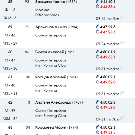
58
93
Заюлина Ксения
(1993)
4:44:40,1
4:44:33,4
Ж - 13
Москва
Extremophiles
Ж18 - 5
09:18 min/km
59
72
Арсланов Алмаз
(1984)
4:47:29,8
4:47:23,6
М - 46
Санкт-Петербург
М35 - 29
09:24 min/km
60
86
Глухов Алексей
(1987)
4:50:01,9
4:49:53,1
М - 47
Санкт-Петербург
Mint Running Club
М35 - 30
09:31 min/km
61
105
Косцов Арсений
(1984)
4:50:02,1
4:49:52,0
М - 48
Санкт-Петербург
Mint Running
М35 - 31
09:31 min/km
62
113
Листвин Александр
(1989)
4:50:02,3
4:49:53,0
М - 49
Санкт-Петербург
Mint Running Club
М35 - 32
09:31 min/km
63
104
Косарева Мария
(1994)
4:50:02,6
4:49:53,5