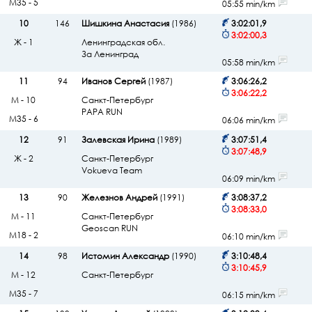
М35 - 5
05:55 min/km
10
146
Шишкина Анастасия
(1986)
3:02:01,9
3:02:00,3
Ж - 1
Ленинградская обл.
За Ленинград
05:58 min/km
11
94
Иванов Сергей
(1987)
3:06:26,2
3:06:22,2
М - 10
Санкт-Петербург
PAPA RUN
М35 - 6
06:06 min/km
12
91
Залевская Ирина
(1989)
3:07:51,4
3:07:48,9
Ж - 2
Санкт-Петербург
Vokueva Team
06:09 min/km
13
90
Железнов Андрей
(1991)
3:08:37,2
3:08:33,0
М - 11
Санкт-Петербург
Geoscan RUN
М18 - 2
06:10 min/km
14
98
Истомин Александр
(1990)
3:10:48,4
3:10:45,9
М - 12
Санкт-Петербург
М35 - 7
06:15 min/km