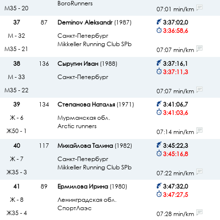
BoroRunners
М35 - 20
07:01 min/km
37
87
Deminov Aleksandr
(1987)
3:37:02,0
3:36:58,6
М - 32
Санкт-Петербург
Mikkeller Running Club SPb
М35 - 21
07:07 min/km
38
136
Сыругин Иван
(1988)
3:37:16,1
3:37:11,3
М - 33
Санкт-Петербург
М35 - 22
07:07 min/km
39
134
Степанова Наталья
(1971)
3:41:06,7
3:41:03,6
Ж - 6
Мурманская обл.
Arctic runners
Ж50 - 1
07:14 min/km
40
117
Михайлова Талина
(1982)
3:45:22,3
3:45:16,8
Ж - 7
Санкт-Петербург
Mikkeller Running Club SPb
Ж35 - 3
07:22 min/km
41
89
Ермилова Ирина
(1980)
3:47:32,0
3:47:27,5
Ж - 8
Ленинградская обл.
СпортЛаэс
Ж35 - 4
07:28 min/km