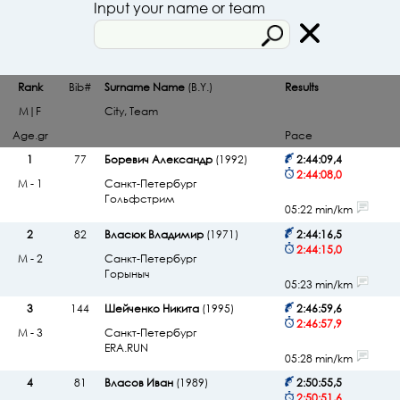
Input your name or team
Rank
Bib#
Surname Name
(B.Y.)
Results
M|F
City, Team
Age.gr
Pace
1
77
Боревич Александр
(1992)
2:44:09,4
2:44:08,0
М - 1
Санкт-Петербург
Гольфстрим
05:22 min/km
2
82
Власюк Владимир
(1971)
2:44:16,5
2:44:15,0
М - 2
Санкт-Петербург
Горыныч
05:23 min/km
3
144
Шейченко Никита
(1995)
2:46:59,6
2:46:57,9
М - 3
Санкт-Петербург
ERA.RUN
05:28 min/km
4
81
Власов Иван
(1989)
2:50:55,5
2:50:51,6