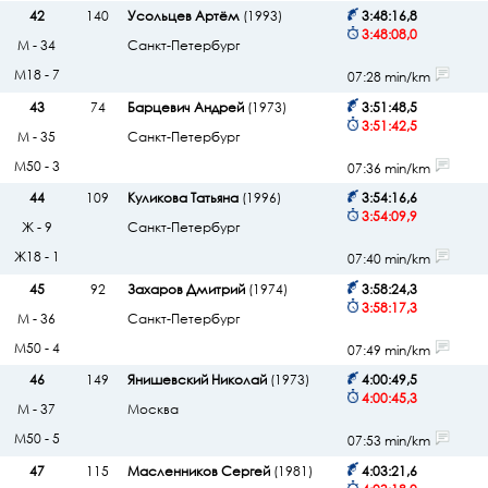
42
140
Усольцев Артём
(1993)
3:48:16,8
3:48:08,0
М - 34
Санкт-Петербург
М18 - 7
07:28 min/km
43
74
Барцевич Андрей
(1973)
3:51:48,5
3:51:42,5
М - 35
Санкт-Петербург
М50 - 3
07:36 min/km
44
109
Куликова Татьяна
(1996)
3:54:16,6
3:54:09,9
Ж - 9
Санкт-Петербург
Ж18 - 1
07:40 min/km
45
92
Захаров Дмитрий
(1974)
3:58:24,3
3:58:17,3
М - 36
Санкт-Петербург
М50 - 4
07:49 min/km
46
149
Янишевский Николай
(1973)
4:00:49,5
4:00:45,3
М - 37
Москва
М50 - 5
07:53 min/km
47
115
Масленников Сергей
(1981)
4:03:21,6