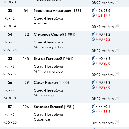
Ж18 - 3
08:27 min/km
53
84
Георгиева Анастасия
(1991)
4:26:23,8
4:26:14,7
Ж - 12
Санкт-Петербург
Ахиллес
Ж18 - 4
08:43 min/km
54
132
Симонов Сергей
(1984)
4:40:46,2
4:40:46,2
М - 42
Санкт-Петербург
Mint Running Club
М35 - 26
09:12 min/km
55
148
Якупов Григорий
(1984)
4:40:46,2
4:40:38,0
М - 43
Санкт-Петербург
MINT running club
М35 - 27
09:12 min/km
56
129
Сакун Руслан
(2000)
4:40:46,3
4:40:37,0
М - 44
Санкт-Петербург
Mint running
М18 - 8
09:12 min/km
57
106
Кочетков Евгений
(1981)
4:44:40,1
4:44:33,2
М - 45
Санкт-Петербург
Cadence
М35 - 28
09:18 min/km