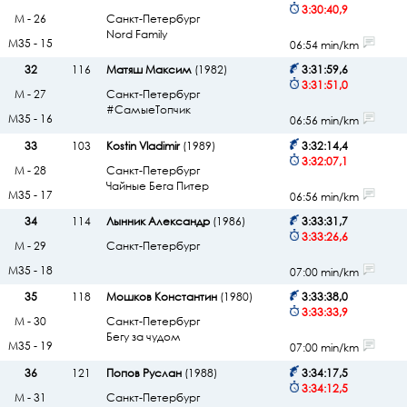
3:30:40,9
М - 26
Санкт-Петербург
Nord Family
М35 - 15
06:54 min/km
32
116
Матяш Максим
(1982)
3:31:59,6
3:31:51,0
М - 27
Санкт-Петербург
#СамыеТопчик
М35 - 16
06:56 min/km
33
103
Kostin Vladimir
(1989)
3:32:14,4
3:32:07,1
М - 28
Санкт-Петербург
Чайные Бега Питер
М35 - 17
06:56 min/km
34
114
Лынник Александр
(1986)
3:33:31,7
3:33:26,6
М - 29
Санкт-Петербург
М35 - 18
07:00 min/km
35
118
Мошков Константин
(1980)
3:33:38,0
3:33:33,9
М - 30
Санкт-Петербург
Бегу за чудом
М35 - 19
07:00 min/km
36
121
Попов Руслан
(1988)
3:34:17,5
3:34:12,5
М - 31
Санкт-Петербург