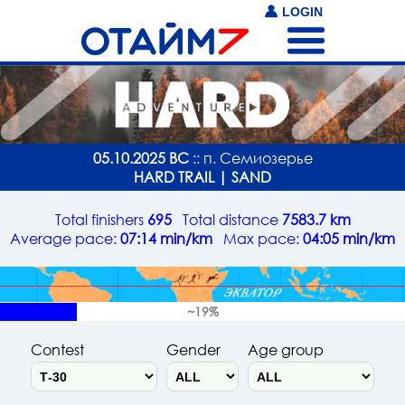
LOGIN
05.10.2025 ВС
:: п. Семиозерье
HARD TRAIL | SAND
Total finishers
695
Total distance
7583.7 km
Average pace:
07:14 min/km
Max pace:
04:05 min/km
~19%
Contest
Gender
Age group