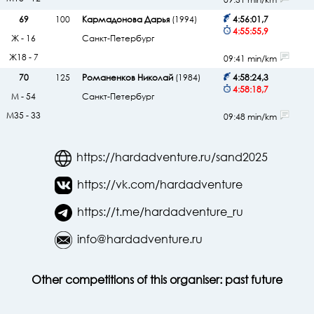
09:31 min/km
69
100
Кармадонова Дарья
(1994)
4:56:01,7
4:55:55,9
Ж - 16
Санкт-Петербург
Ж18 - 7
09:41 min/km
70
125
Романенков Николай
(1984)
4:58:24,3
4:58:18,7
М - 54
Санкт-Петербург
М35 - 33
09:48 min/km
https://hardadventure.ru/sand2025
https://vk.com/hardadventure
https://t.me/hardadventure_ru
info@hardadventure.ru
Other competitions of this organiser:
past
future