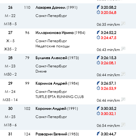
26
110
Лазарев Даниил
(1991)
3:20:58,2
3:20:56,8
М - 22
Санкт-Петербург
М18 - 5
06:35 min/km
27
96
Илларионова Ирина
(1984)
3:24:52,2
3:24:47,5
Ж - 5
Санкт-Петербург
Недетские походы
Ж35 - 2
06:43 min/km
28
79
Булычев Алексей
(1973)
3:26:15,3
3:26:08,1
М - 23
Санкт-Петербург
Dикие
М50 - 2
06:44 min/km
29
99
Каримов Андрей
(1984)
3:26:57,1
3:26:53,9
М - 24
Санкт-Петербург
TURTLE EPTA RUNNING CLUB
М35 - 14
06:46 min/km
30
102
Коронин Андрей
(1991)
3:30:35,2
3:30:32,1
М - 25
Санкт-Петербург
М18 - 6
06:54 min/km
31
124
Разварин Евгений
(1983)
3:30:44,7