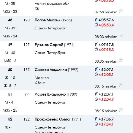
4:03:18,0
М - 38
Ленинградская обл.
ХБ
М35 - 23
07:58 min/km
48
120
Попов Михаил
(1988)
4:05:57,6
4:05:53,4
М - 39
Санкт-Петербург
М35 - 24
08:03 min/km
49
127
Руничев Сергей
(1971)
4:07:17,8
4:07:15,3
М - 40
Санкт-Петербург
М50 - 6
08:05 min/km
50
137
Сюзева Людмила
(1992)
4:12:07,1
4:12:05,1
Ж - 10
Москва
X-tour
Ж18 - 2
08:15 min/km
51
97
Исаев Владимир
(1989)
4:12:07,1
4:12:04,9
М - 41
Санкт-Петербург
М35 - 25
08:15 min/km
52
122
Прокофьева Ольга
(1991)
4:17:36,7
4:17:34,1
Ж - 11
Санкт-Петербург
Na goode team