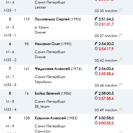
М - 4
Санкт-Петербург
Lekker
М35 - 1
05:35 min/km
5
119
Полигенько Сергей
(1993)
2:51:34,2
2:51:31,7
М - 5
р. Крым
Dикие
М18 - 1
05:37 min/km
6
95
Измакин Олег
(1990)
2:54:30,0
2:54:17,9
М - 6
Санкт-Петербург
Dикие
М35 - 2
05:42 min/km
7
141
Федосеев Алексей
(1976)
2:56:00,6
2:55:58,6
М - 7
Санкт-Петербург
Терийоки
М35 - 3
05:46 min/km
8
76
Бойко Евгений
(1986)
2:58:00,5
2:57:58,6
М - 8
Санкт-Петербург
EB_team
М35 - 4
05:49 min/km
9
108
Кузьмин Алексей
(1983)
3:00:58,0
3:00:55,2
М - 9
Санкт-Петербург
Самсон