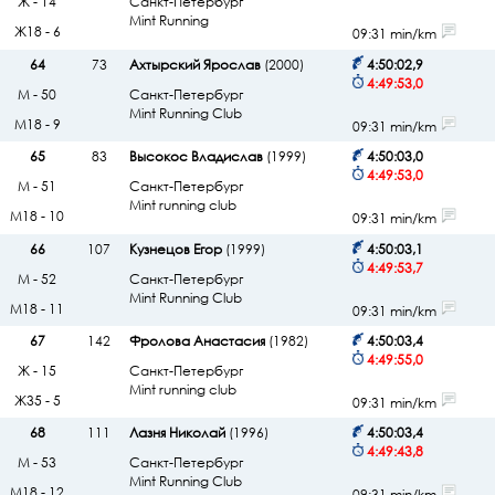
Ж - 14
Санкт-Петербург
Mint Running
Ж18 - 6
09:31 min/km
64
73
Ахтырский Ярослав
(2000)
4:50:02,9
4:49:53,0
М - 50
Санкт-Петербург
Mint Running Club
М18 - 9
09:31 min/km
65
83
Высокос Владислав
(1999)
4:50:03,0
4:49:53,0
М - 51
Санкт-Петербург
Mint running club
М18 - 10
09:31 min/km
66
107
Кузнецов Егор
(1999)
4:50:03,1
4:49:53,7
М - 52
Санкт-Петербург
Mint Running Club
М18 - 11
09:31 min/km
67
142
Фролова Анастасия
(1982)
4:50:03,4
4:49:55,0
Ж - 15
Санкт-Петербург
Mint running club
Ж35 - 5
09:31 min/km
68
111
Лазня Николай
(1996)
4:50:03,4
4:49:43,8
М - 53
Санкт-Петербург
Mint Running Club
М18 - 12