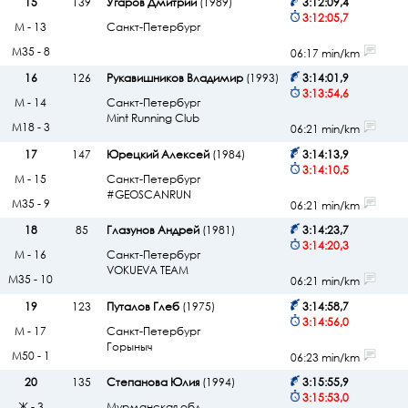
15
139
Угаров Дмитрий
(1989)
3:12:09,4
3:12:05,7
М - 13
Санкт-Петербург
М35 - 8
06:17 min/km
16
126
Рукавишников Владимир
(1993)
3:14:01,9
3:13:54,6
М - 14
Санкт-Петербург
Mint Running Club
М18 - 3
06:21 min/km
17
147
Юрецкий Алексей
(1984)
3:14:13,9
3:14:10,5
М - 15
Санкт-Петербург
#GEOSCANRUN
М35 - 9
06:21 min/km
18
85
Глазунов Андрей
(1981)
3:14:23,7
3:14:20,3
М - 16
Санкт-Петербург
VOKUEVA TEAM
М35 - 10
06:21 min/km
19
123
Путалов Глеб
(1975)
3:14:58,7
3:14:56,0
М - 17
Санкт-Петербург
Горыныч
М50 - 1
06:23 min/km
20
135
Степанова Юлия
(1994)
3:15:55,9
3:15:53,0
Ж - 3
Мурманская обл.