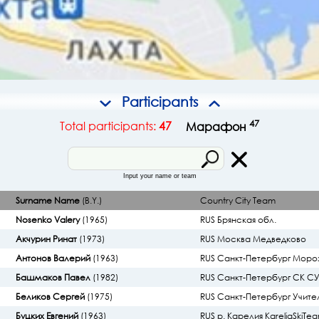
Participants
47
Total participants:
47
Марафон
Input your name or team
Surname Name
(B.Y.)
Country
City
Team
Nosenko Valery
(1965)
RUS Брянская обл.
Акчурин Ринат
(1973)
RUS Москва Медведково
Антонов Валерий
(1963)
RUS Санкт-Петербург Мор
Башмаков Павел
(1982)
RUS Санкт-Петербург СК С
Беликов Сергей
(1975)
RUS Санкт-Петербург Учите
Буцких Евгений
(1963)
RUS р. Карелия KareliaSkiTe