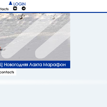
LOGIN
tacts
26] Новогодняя Лахта Марафон
 contacts