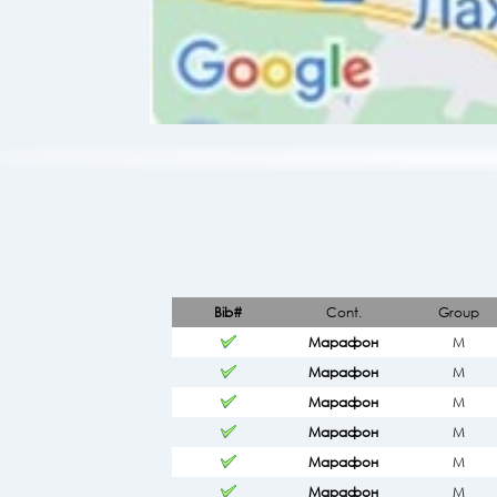
Bib#
Cont.
Group
Марафон
М
Марафон
М
Марафон
М
Марафон
М
Марафон
М
Марафон
М