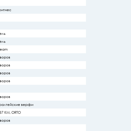
фитнес
ель
ель
 Team
уворов
уворов
уворов
уворов
уворов
иралтейские верфи
37 КМ, ORTO
уворов