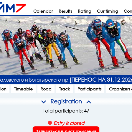
Calendar
Results
Rating
Our timing
Con
[ПЕРЕНОС НА 31.12.20
аловского и Богатырского пр
tion
Timeable
Road
Track
Participants
Organizers
Registration
Total participants:
47
Entry is closed
Записаться в лист ожидания