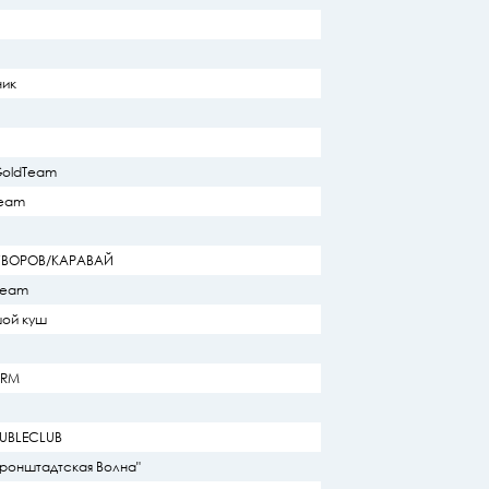
ник
GoldTeam
Team
СУВОРОВ/КАРАВАЙ
 Team
шой куш
ORM
OUBLECLUB
Кронштадтская Волна"