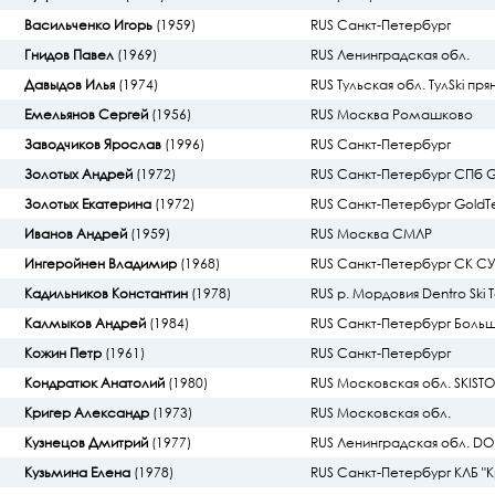
Васильченко Игорь
(1959)
RUS Санкт-Петербург
Гнидов Павел
(1969)
RUS Ленинградская обл.
Давыдов Илья
(1974)
RUS Тульская обл. ТулSki пря
Емельянов Сергей
(1956)
RUS Москва Ромашково
Заводчиков Ярослав
(1996)
RUS Санкт-Петербург
Золотых Андрей
(1972)
RUS Санкт-Петербург СПб 
Золотых Екатерина
(1972)
RUS Санкт-Петербург Gold
Иванов Андрей
(1959)
RUS Москва СМЛР
Ингеройнен Владимир
(1968)
RUS Санкт-Петербург СК 
Кадильников Константин
(1978)
RUS р. Мордовия Dentro Ski
Калмыков Андрей
(1984)
RUS Санкт-Петербург Боль
Кожин Петр
(1961)
RUS Санкт-Петербург
Кондратюк Анатолий
(1980)
RUS Московская обл. SKIST
Кригер Александр
(1973)
RUS Московская обл.
Кузнецов Дмитрий
(1977)
RUS Ленинградская обл. D
Кузьмина Елена
(1978)
RUS Санкт-Петербург КЛБ "