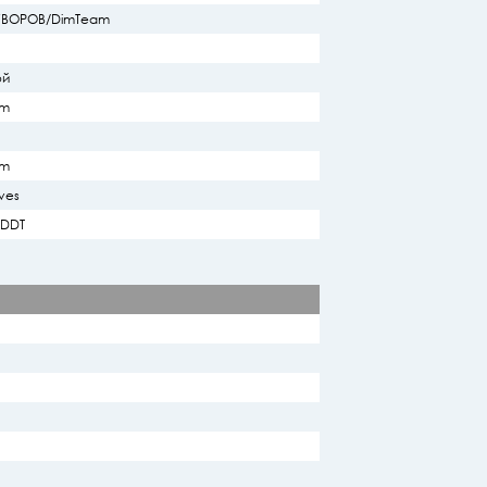
СУВОРОВ/DimTeam
ой
am
am
ves
/DDT