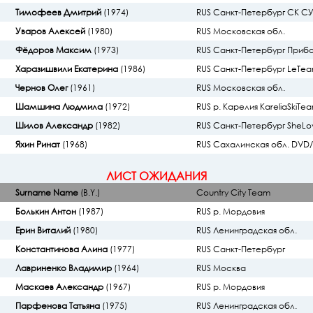
Тимофеев Дмитрий
(1974)
RUS Санкт-Петербург СК 
Уваров Алексей
(1980)
RUS Московская обл.
Фёдоров Максим
(1973)
RUS Санкт-Петербург Приб
Харазишвили Екатерина
(1986)
RUS Санкт-Петербург LeTe
Чернов Олег
(1961)
RUS Московская обл.
Шамшина Людмила
(1972)
RUS р. Карелия KareliaSkiTe
Шилов Александр
(1982)
RUS Санкт-Петербург SheLo
Яхин Ринат
(1968)
RUS Сахалинская обл. DVD
ЛИСТ ОЖИДАНИЯ
Surname Name
(B.Y.)
Country City Team
Болькин Антон
(1987)
RUS р. Мордовия
Ерин Виталий
(1980)
RUS Ленинградская обл.
Константинова Алина
(1977)
RUS Санкт-Петербург
Лавриненко Владимир
(1964)
RUS Москва
Маскаев Александр
(1967)
RUS р. Мордовия
Парфенова Татьяна
(1975)
RUS Ленинградская обл.