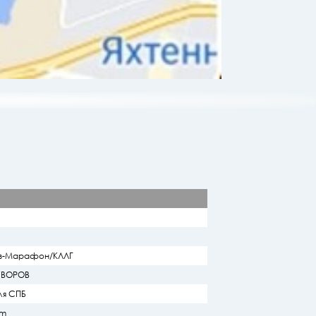
оз-Марафон/КЛЛГ
УВОРОВ
ля СПБ
am