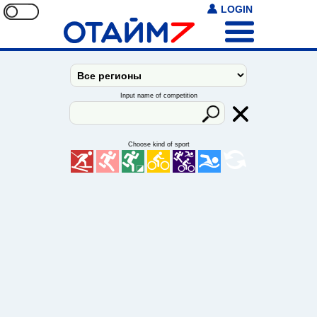
LOGIN
Input name of competition
Choose kind of sport