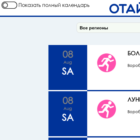
Показать полный календарь
08
БОЛ
Aug
Вороб
SA
08
ЛУН
Aug
Вороб
SA