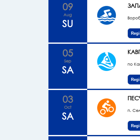
09
ЗАП
Aug
Вороб
SU
Regi
05
КАВ
Sep
по Ка
SA
Regi
03
ПЕС
Oct
п. Се
SA
Regi